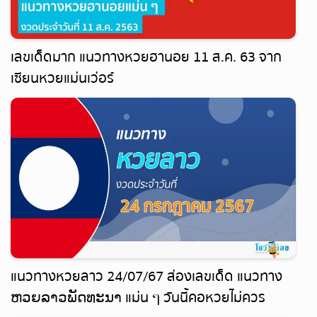
เลขเด็ดมาก แนวทางหวยฮานอย 11 ส.ค. 63 จาก
เซียนหวยแม่นเว่อร์
แนวทางหวยลาว 24/07/67 ส่องเลขเด็ด แนวทาง
ຫວຍລາວພັດທະນາ แม่น ๆ วันนี้คอหวยไม่ควร