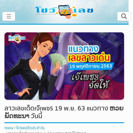
×
☰
หน้าหลัก
โชว์เลขเด็ดประจำวัน
โชว์เลขหวยดัง
โชว์ผลหวย
เลขทำนายฝัน
ลาวเลขเด็ดเจ๊เพชร 19 พ.ย. 63 แนวทาง ຫວຍ
โชว์สถิติหวย
ພັດທະນາ วันนี้
หวยสด
Home
โชว์เลขเด็ดประจำวัน