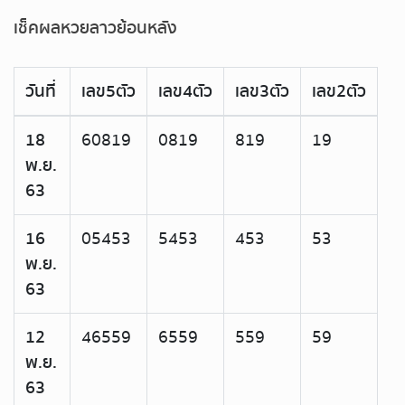
หวยหุ้นฮั่งเส็ง เช้า
เช็คผลหวยลาวย้อนหลัง
หวยหุ้นฮั่งเส็ง บ่าย
วันที่
เลข5ตัว
เลข4ตัว
เลข3ตัว
เลข2ตัว
หวยหุ้นจีน เช้า
18
60819
0819
819
19
หวยหุ้นจีน บ่าย
พ.ย.
63
หวยหุ้นไต้หวัน
16
05453
5453
453
53
หวยหุ้นสิงคโปร์
พ.ย.
63
หวยหุ้นอิยิป
12
46559
6559
559
59
หวยหุ้นเยอรมัน
พ.ย.
63
หวยหุ้นอังกฤษ