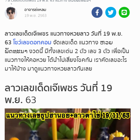
ลาวเลขเด็ดเจ๊เพชร 19 พ.ย. 63 แนวทาง ຫວຍພັດທະນາ
วันนี้
ถ่ายทอดสดหวยรัฐบาลไทย
อาจารย์แหลม
19 พ.ย. 2563
ถ่ายทอดสดหวยออมสิน
ลาวเลขเด็ดเจ๊เพชร แนวทางหวยลาว วันที่ 19 พ.ย.
63
โชว์เลขดอทคอม
จัดเลขเด็ด แนวทาง ຫວຍ
ถ่ายทอดสดหวยธกส.
ພັດທະນາ งวดนี้ มีทั้งเลขเด่น 2 ตัว เลข 3 ตัว เพื่อเป็น
แนวทางให้คอหวย ได้นำไปเสี่ยงโชคกัน เราคัดเลขอะไร
ถ่ายทอดสดหวยลาว
มาให้บ้าง มาดูแนวทางหวยลาวกันเลย
ถ่ายทอดสดหวยลาว ซุปเปอร์
ลาวเลขเด็ดเจ๊เพชร วันที่ 19
ถ่ายทอดสดหวยฮานอย
พ.ย.
63
ถ่ายทอดสดหวยฮานอยพิเศษ
ถ่ายทอดสดหวยมาเลย์