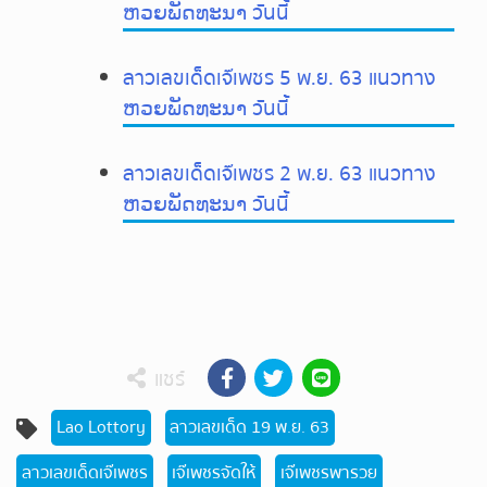
ຫວຍພັດທະນາ วันนี้
ลาวเลขเด็ดเจ๊เพชร 5 พ.ย. 63 แนวทาง
ຫວຍພັດທະນາ วันนี้
ลาวเลขเด็ดเจ๊เพชร 2 พ.ย. 63 แนวทาง
ຫວຍພັດທະນາ วันนี้
แชร์
Lao Lottory
ลาวเลขเด็ด 19 พ.ย. 63
ลาวเลขเด็ดเจ๊เพชร
เจ๊เพชรจัดให้
เจ๊เพชรพารวย