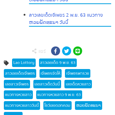
ຫວຍພັດທະນາ วันนี้
ลาวเลขเด็ดเจ๊เพชร 2 พ.ย. 63 แนวทาง
ຫວຍພັດທະນາ วันนี้
แชร์
Lao Lottory
ลาวเลขเด็ด 9 พ.ย. 63
ลาวเลขเด็ดเจ๊เพชร
เจ๊เพชรจัดให้
เจ๊เพชรพารวย
เลขลาวเจ๊เพชร
เลขลาวเด็ดวันนี้
เลขเด็ดหวยลาว
แนวทางหวยลาว
แนวทางหวยลาว 9 พ.ย. 63
แนวทางหวยลาววันนี้
โชว์เลขดอทคอม
ຫວຍພັດທະນາ