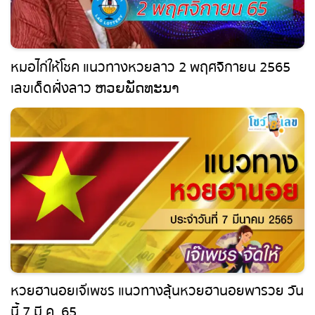
หมอไก่ให้โชค แนวทางหวยลาว 2 พฤศจิกายน 2565
เลขเด็ดฝั่งลาว ຫວຍພັດທະນາ
หวยฮานอยเจ๊เพชร แนวทางลุ้นหวยฮานอยพารวย
วันนี้ 7 มี.ค. 65