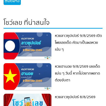
ຫວຍລາວ
โชว์เลข ที่น่าสนใจ
หวยลาวซุปเปอร์ 9/8/2569
เปิดโพยเลขเด็ด คัดมาเป็นผล
หวยเน้น ๆ
หวยฮานอย 9/8/2569 เลขเด็ด
แม่น ๆ วันนี้ หากไม่อยากพลาด
ต้องจับตา
หวยลาวซุปเปอร์ 8/8/2569