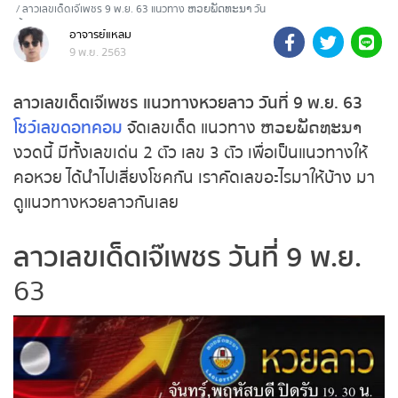
ลาวเลขเด็ดเจ๊เพชร 9 พ.ย. 63 แนวทาง ຫວຍພັດທະນາ วัน
นี้
ถ่ายทอดสดหวยรัฐบาลไทย
อาจารย์แหลม
9 พ.ย. 2563
ถ่ายทอดสดหวยออมสิน
ลาวเลขเด็ดเจ๊เพชร แนวทางหวยลาว วันที่ 9 พ.ย.
63
โชว์เลขดอทคอม
จัดเลขเด็ด แนวทาง ຫວຍພັດທະນາ
ถ่ายทอดสดหวยธกส.
งวดนี้ มีทั้งเลขเด่น 2 ตัว เลข 3 ตัว เพื่อเป็นแนวทางให้
คอหวย ได้นำไปเสี่ยงโชคกัน เราคัดเลขอะไรมาให้บ้าง
ถ่ายทอดสดหวยลาว
มาดูแนวทางหวยลาวกันเลย
ถ่ายทอดสดหวยลาว ซุปเปอร์
ลาวเลขเด็ดเจ๊เพชร วันที่ 9 พ.ย.
ถ่ายทอดสดหวยฮานอย
63
ถ่ายทอดสดหวยฮานอยพิเศษ
ถ่ายทอดสดหวยมาเลย์