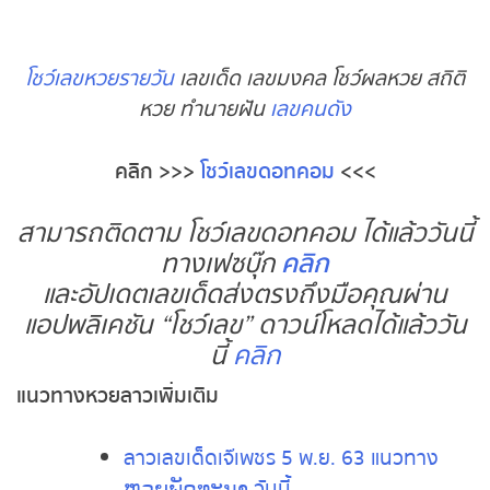
โชว์เลขหวยรายวัน
เลขเด็ด เลขมงคล โชว์ผลหวย สถิติ
หวย ทำนายฝัน
เลขคนดัง
คลิก >>>
โชว์เลขดอทคอม
<<<
สามารถติดตาม โชว์เลขดอทคอม ได้แล้ววัน
นี้ทางเฟซบุ๊ก
คลิก
และอัปเดตเลขเด็ดส่งตรงถึงมือคุณผ่าน
แอปพลิเคชัน “โชว์เลข” ดาวน์โหลดได้แล้ว
วันนี้
คลิก
แนวทางหวยลาวเพิ่มเติม
ลาวเลขเด็ดเจ๊เพชร 5 พ.ย. 63 แนวทาง