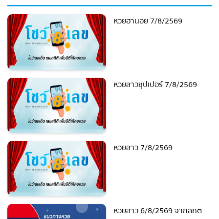
หวยฮานอย 7/8/2569
หวยลาวซุปเปอร์ 7/8/2569
หวยลาว 7/8/2569
หวยลาว 6/8/2569 จากสถิติ
หวยลาวพัฒนาย้อนหลัง