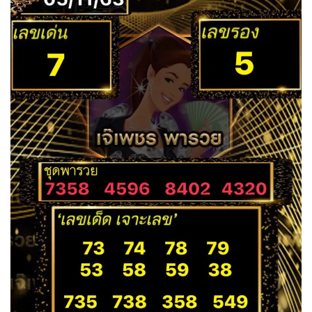
ถ่ายทอดสดหวยญีปุ่น
ถ่ายทอดสดหวยไต้หวัน
ถ่ายทอดสดหวยกัมพูชา GD
หวยหุ้นสด
หวยหุ้นไทย เย็น
หวยหุ้นเกาหลี
หวยหุ้นนิเคอิ เช้า
หวยหุ้นนิเคอิ บ่าย