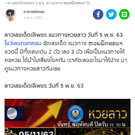
ลาวเลขเด็ดเจ๊เพชร 5 พ.ย. 63 แนวทาง ຫວຍພັດທະນາ วัน
นี้
ถ่ายทอดสดหวยรัฐบาลไทย
อาจารย์แหลม
5 พ.ย. 2563
ถ่ายทอดสดหวยออมสิน
ลาวเลขเด็ดเจ๊เพชร แนวทางหวยลาว วันที่ 5 พ.ย.
63
โชว์เลขดอทคอม
จัดเลขเด็ด แนวทาง ຫວຍພັດທະນາ
ถ่ายทอดสดหวยธกส.
งวดนี้ มีทั้งเลขเด่น 2 ตัว เลข 3 ตัว เพื่อเป็นแนวทางให้
คอหวย ได้นำไปเสี่ยงโชคกัน เราคัดเลขอะไรมาให้บ้าง
ถ่ายทอดสดหวยลาว
มาดูแนวทางหวยลาวกันเลย
ถ่ายทอดสดหวยลาว ซุปเปอร์
ลาวเลขเด็ดเจ๊เพชร วันที่ 5 พ.ย.
63
ถ่ายทอดสดหวยฮานอย
ถ่ายทอดสดหวยฮานอยพิเศษ
ถ่ายทอดสดหวยมาเลย์