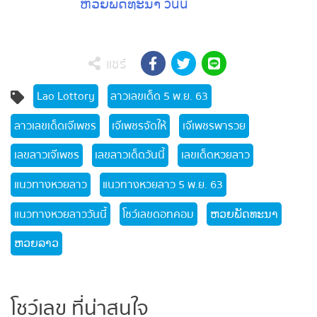
ຫວຍພັດທະນາ วันนี้
แชร์
Lao Lottory
ลาวเลขเด็ด 5 พ.ย. 63
ลาวเลขเด็ดเจ๊เพชร
เจ๊เพชรจัดให้
เจ๊เพชรพารวย
เลขลาวเจ๊เพชร
เลขลาวเด็ดวันนี้
เลขเด็ดหวยลาว
แนวทางหวยลาว
แนวทางหวยลาว 5 พ.ย. 63
แนวทางหวยลาววันนี้
โชว์เลขดอทคอม
ຫວຍພັດທະນາ
ຫວຍລາວ
โชว์เลข ที่น่าสนใจ