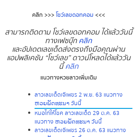
คลิก >>>
โชว์เลขดอทคอม
<<<
สามารถติดตาม โชว์เลขดอทคอม ได้แล้ววัน
นี้ทางเฟซบุ๊ก
คลิก
และอัปเดตเลขเด็ดส่งตรงถึงมือคุณผ่าน
แอปพลิเคชัน “โชว์เลข” ดาวน์โหลดได้แล้ว
วันนี้
คลิก
แนวทางหวยลาวเพิ่มเติม
ลาวเลขเด็ดเจ๊เพชร 2 พ.ย. 63 แนวทาง
ຫວຍພັດທະນາ วันนี้
หมอไก่ให้โชค ลาวเลขเด็ด 29 ต.ค. 63
แนวทาง ຫວຍພັດທະນາ วันนี้
ลาวเลขเด็ดเจ๊เพชร 26 ต.ค. 63 แนวทาง