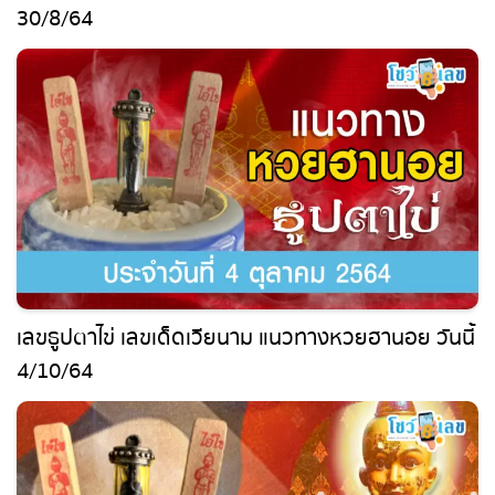
เลขธูปตาไข่ เลขเด็ดเวียนาม แนวทางหวยฮานอย วัน
นี้ 4/10/64