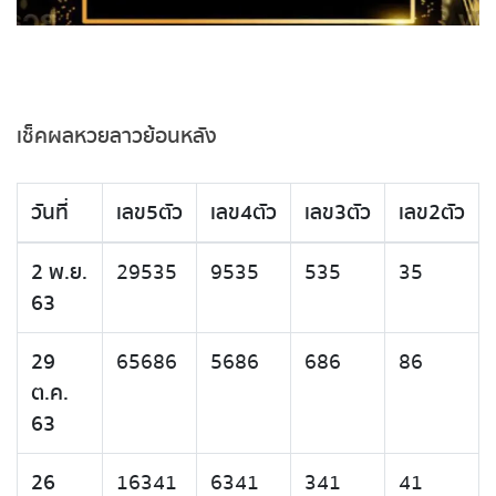
หวยหุ้นฮั่งเส็ง เช้า
หวยหุ้นฮั่งเส็ง บ่าย
เช็คผลหวยลาวย้อนหลัง
หวยหุ้นจีน เช้า
วันที่
เลข5ตัว
เลข4ตัว
เลข3ตัว
เลข2ตัว
หวยหุ้นจีน บ่าย
2
29535
9535
535
35
หวยหุ้นไต้หวัน
พ.ย.
63
หวยหุ้นสิงคโปร์
29
65686
5686
686
86
หวยหุ้นอิยิป
ต.ค.
หวยหุ้นเยอรมัน
63
26
16341
6341
341
41
หวยหุ้นอังกฤษ