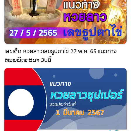
เลขเด็ด หวยลาวเลขธูปตาไข่ 27 พ.ค. 65 แนวทาง
ຫວຍພັດທະນາ วันนี้
แนวทางหวยลาวซุปเปอร์ 1 มีนาคม 2567 ຫວຍ