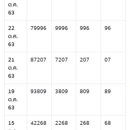
ต.ค.
หวยหุ้นรัสเซีย
63
หวยหุ้นอินเดีย
22
79996
9996
996
96
ต.ค.
หวยหุ้นดาวโจนส์
63
21
87207
7207
207
07
ต.ค.
63
19
93809
3809
809
89
ต.ค.
63
15
42268
2268
268
68