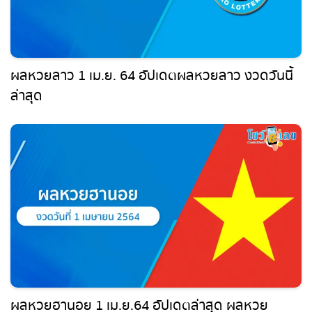
หวยหุ้นฮั่งเส็ง เช้า
หวยหุ้นฮั่งเส็ง บ่าย
ผลหวยลาว 1 เม.ย. 64 อัปเดตผลหวยลาว งวดวัน
นี้ล่าสุด
หวยหุ้นจีน เช้า
หวยหุ้นจีน บ่าย
หวยหุ้นไต้หวัน
หวยหุ้นสิงคโปร์
หวยหุ้นอิยิป
หวยหุ้นเยอรมัน
ผลหวยฮานอย 1 เม.ย.64 อัปเดตล่าสุด ผลหวย
เวียดนามวันนี้
หวยหุ้นอังกฤษ