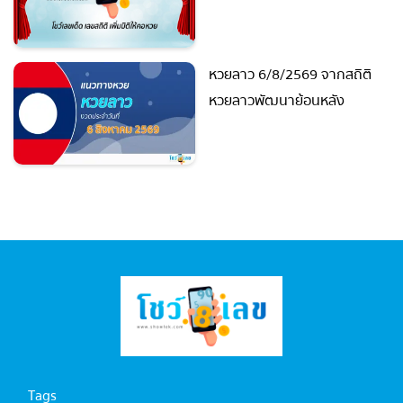
หวยลาว 6/8/2569 จากสถิติ
หวยลาวพัฒนาย้อนหลัง
Tags
โชว์เลขเด็ดประจำวัน
โชว์เลขหวยดัง
โชว์ผลหวย
เลขทำนายฝัน
โชว์สถิติหวย