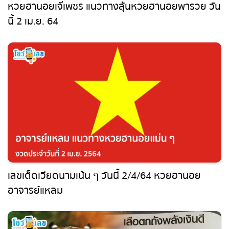
หวยฮานอยเจ๊เพชร แนวทางลุ้นหวยฮานอยพารวย
ถ่ายทอดสดหวยรัฐบาลไทย
วันนี้ 2 เม.ย. 64
ถ่ายทอดสดหวยออมสิน
ถ่ายทอดสดหวยธกส.
ถ่ายทอดสดหวยลาว
ถ่ายทอดสดหวยลาว ซุปเปอร์
ถ่ายทอดสดหวยฮานอย
เลขเด็ดเวียดนามเน้น ๆ วันนี้ 2/4/64 หวยฮานอย
อาจารย์แหลม
ถ่ายทอดสดหวยฮานอยพิเศษ
ถ่ายทอดสดหวยมาเลย์