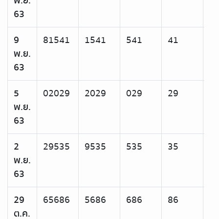
พ.ย.
63
9
81541
1541
541
41
1
พ.ย.
63
5
02029
2029
029
29
2
พ.ย.
63
2
29535
9535
535
35
9
พ.ย.
63
29
65686
5686
686
86
5
ต.ค.