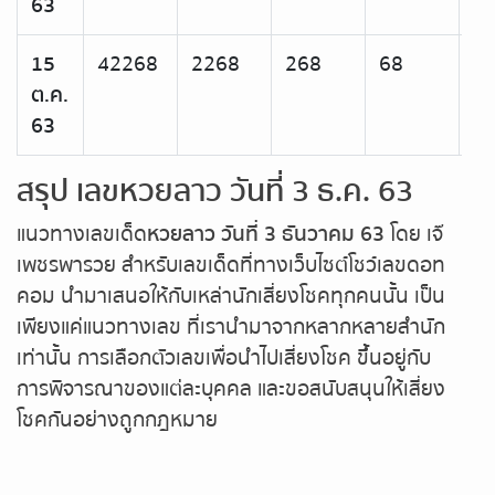
63
15
42268
2268
268
68
2
ต.ค.
63
สรุป เลข
หวยลาว วันที่ 3 ธ.ค.
63
แนวทางเลขเด็ด
หวยลาว วันที่ 3 ธันวาคม
63
โดย เจ๊
เพชรพารวย สำหรับเลขเด็ดที่ทางเว็บไซต์โชว์เลขดอท
คอม นำมาเสนอให้กับเหล่านักเสี่ยงโชคทุกคนนั้น เป็น
เพียงแค่แนวทางเลข ที่เรานำมาจากหลากหลายสำนัก
เท่านั้น การเลือกตัวเลขเพื่อนำไปเสี่ยงโชค ขึ้นอยู่กับ
การพิจารณาของแต่ละบุคคล และขอสนับสนุนให้เสี่ยง
โชคกันอย่างถูกกฎหมาย