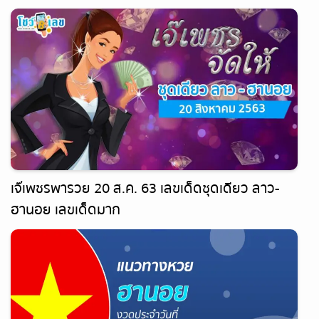
เจ๊เพชรพารวย 20 ส.ค. 63 เลขเด็ดชุดเดียว ลาว-
ฮานอย เลขเด็ดมาก