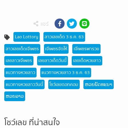
แชร์
Lao Lottory
ลาวเลขเด็ด 3 ธ.ค. 63
ลาวเลขเด็ดเจ๊เพชร
เจ๊เพชรจัดให้
เจ๊เพชรพารวย
เลขลาวเจ๊เพชร
เลขลาวเด็ดวันนี้
เลขเด็ดหวยลาว
แนวทางหวยลาว
แนวทางหวยลาว 3 ธ.ค. 63
แนวทางหวยลาววันนี้
โชว์เลขดอทคอม
ຫວຍພັດທະນາ
ຫວຍລາວ
โชว์เลข ที่น่าสนใจ