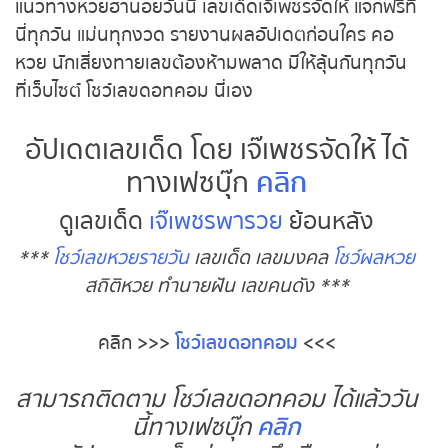
แนวทางหวยฮานอยวันนี้ เลขเด็ดเจ๊เพชรจัดให้ แจกฟรีที่
นี่ทุกวัน แม่นทุกงวด รายงานผลอัปเดตก่อนใคร คอ
หวย นักเสี่ยงทายเลขต้องห้ามพลาด มีให้ลุ้นกันทุกวัน
ที่เว็บไซต์ โชว์เลขดอทคอม นี่เอง
อัปเดตเลขเด็ด โดย เจ๊เพชรจัดให้ ได้
ทางเฟซบุ๊ก
คลิก
ดูเลขเด็ด
เจ๊เพชรพารวย
ย้อนหลัง
***
โชว์เลขหวยรายวัน
เลขเด็ด เลขมงคล
โชว์ผลหวย
สถิติหวย ทำนายฝัน เลขคนดัง ***
คลิก
>>>
โชว์เลขดอทคอม
<<<
สามารถติดตาม โชว์เลขดอทคอม ได้แล้ววัน
นี้ทางเฟซบุ๊ก
คลิก