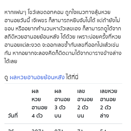
หากแฟนๆ โชว์เลขดอทคอม ถูกใจแนวทางลุ้นหวย
ฮานอยวันนี้ เจ๊เพชร ก็สามารถหยิบจับไปได้ แต่ถ้ายังไม่
ชอบ หรืออยากคำนวนหาตัวเลขเอง ก็สามารถดูได้จาก
สถิติหวยฮานอยย้อนหลัง ได้ด้วย เพราะบ่อยครั้งที่หวย
ฮานอยแต่ละงวด จะออกเลขซ้ำกับเลขที่ออกไปแล้วเช่น
กัน หากอยากจะลองคิดก็ติดตามได้จากตารางข้างล่าง
ได้เลย
ดู
ผลหวยฮานอยย้อนหลัง
ได้ที่นี่
ผล
ผล
เลข
เลขหวย
หวย
ฮานอย
ฮานอย
ฮานอย
ฮานอย
3 ตัว
2 ตัว
2 ตัว
วันที่
4 ตัว
บน
บน
ล่าง