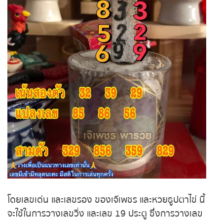
หวยหุ้นรัสเซีย
หวยหุ้นอินเดีย
หวยหุ้นดาวโจนส์
โดยเลขเด่น และเลขรอง ของเจ๊เพชร และหวยธูปตาไข่ นี้
จะใช้ในการวางเลขวิ่ง และเลข 19 ประตู ซึ่งการวางเลข