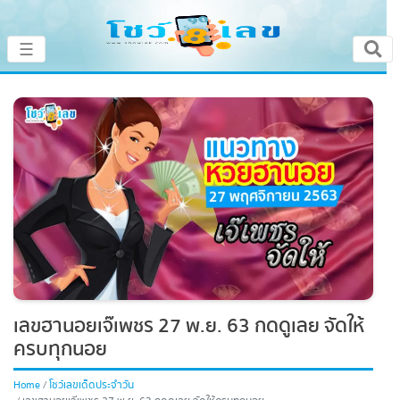
×
☰
หน้าหลัก
โชว์เลขเด็ดประจำวัน
โชว์เลขหวยดัง
โชว์ผลหวย
เลขทำนายฝัน
เลขฮานอยเจ๊เพชร 27 พ.ย. 63 กดดูเลย จัดให้
โชว์สถิติหวย
ครบทุกนอย
หวยสด
Home
โชว์เลขเด็ดประจำวัน