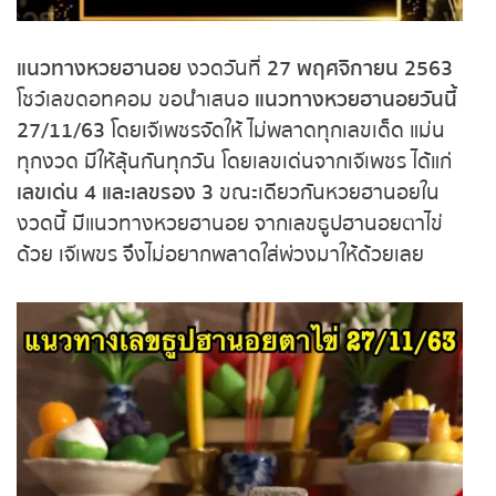
หวยหุ้นฮั่งเส็ง เช้า
หวยหุ้นฮั่งเส็ง บ่าย
แนวทางหวยฮานอย
งวดวันที่
27 พฤศจิกายน 2563
โชว์เลขดอทคอม ขอนำเสนอ
แนวทางหวยฮานอยวันนี้
หวยหุ้นจีน เช้า
27
/11/63
โดยเจ๊เพชรจัดให้ ไม่พลาดทุกเลขเด็ด แม่น
ทุกงวด มีให้ลุ้นกันทุกวัน โดยเลขเด่นจากเจ๊เพชร ได้แก่
หวยหุ้นจีน บ่าย
เลขเด่น 4 และเลขรอง 3
ขณะเดียวกันหวยฮานอยใน
งวดนี้ มีแนวทางหวยฮานอย จากเลขธูปฮานอยตาไข่
หวยหุ้นไต้หวัน
ด้วย เจ๊เพขร จึงไม่อยากพลาดใส่พ่วงมาให้ด้วยเลย
หวยหุ้นสิงคโปร์
หวยหุ้นอิยิป
หวยหุ้นเยอรมัน
หวยหุ้นอังกฤษ