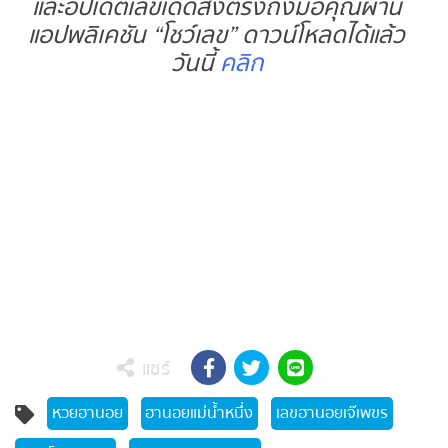
และอัปเดตเลขเด็ดส่งตรงถึงมือคุณผ่าน
แอปพลิเคชัน “โชว์เลข” ดาวน์โหลดได้แล้ว
วันนี้
คลิก
แชร์
หวยฮานอย
ฮานอยแม่น้ำหนึ่ง
เลขฮานอยเจ๊เพขร