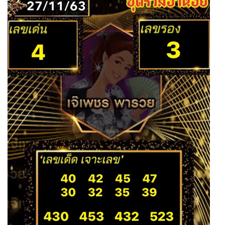
ถ่ายทอดสดหวยญีปุ่น
ถ่ายทอดสดหวยไต้หวัน
ถ่ายทอดสดหวยกัมพูชา GD
หวยหุ้นสด
หวยหุ้นไทย เย็น
หวยหุ้นเกาหลี
หวยหุ้นนิเคอิ เช้า
หวยหุ้นนิเคอิ บ่าย