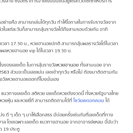
่าง ซึ่งอัตราการจ่ายเงินนั้นขึ้นอยู่แต่ละเว็บไซต์ที่ให้บริการ
อย่างคือ สามารถเล่นได้ทุกวัน ทำให้โอกาสในการรับรางวัลจาก
ล้วในแต่ละวันก็สามารถลุ้นรางวัลได้ถึงสามรอบด้วยกัน อาทิ
วลา 17.30 น., หวยฮานอยปกติ สามารถลุ้นผลรางวัลได้ในเวลา
นผลหวยฮานอย vip ได้ในเวลา 19.30 น.
่งของเลขเด็ด ในการลุ้นรางวัล
หวยฮานอย
ทั้งสามนอย จาก
563
ส่วนจะเป็นเลขแม่น เลขเข้าทุกวัน หรือไม่ ต้องมาติดตามกัน
งวัลหวยฮานอยออกกี่โมงนั่นเอง
างเลขเด็ด สติหวย เลขเด็ดหวยดังงวดนี้ ทั้งหวยรัฐบาลไทย
ุ้น และหวยยี่กี สามารถติดตามได้ที่
โชว์เลขดอทคอม
ได้
ๆ เด็ด ๆ มาให้เลือกสรร มีบ่อยครั้งเช่นกันที่เลขเด็ดที่ทาง
ล โดยเฉพาะเลขเด็ด แนวทางฮานอย จากอาจารย์แหลม นี้นับว่า
ด 19 ประตู