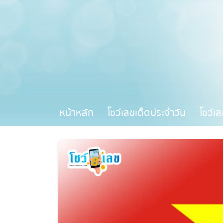
หน้าหลัก
โชว์เลขเด็ดประจำวัน
โชว์เล