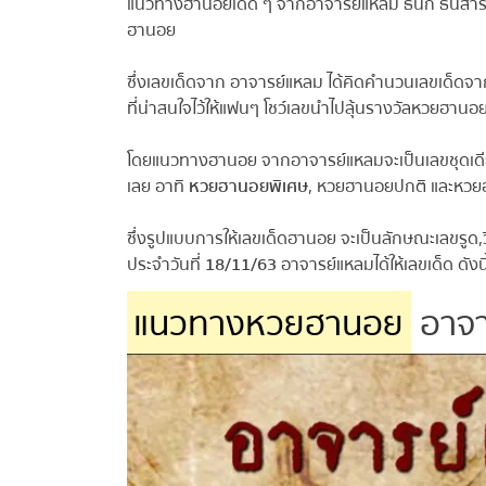
แนวทางฮานอยเด็ด ๆ จากอาจารย์แหลม ธนิก ธนสาร มาเพิ
ฮานอย
ซึ่งเลขเด็ดจาก อาจารย์แหลม ได้คิดคำนวนเลขเด็ดจา
ที่น่าสนใจไว้ให้แฟนๆ โชว์เลขนำไปลุ้นรางวัลหวยฮานอยใ
โดยแนวทางฮานอย จากอาจารย์แหลมจะเป็นเลขชุดเดียว
เลย อาทิ
หวยฮานอยพิเศษ
, หวยฮานอยปกติ และหวยฮ
ซึ่งรูปแบบการให้เลขเด็ดฮานอย จะเป็นลักษณะเลขรูด,ว
ประจำวันที่
18/11/63
อาจารย์แหลมได้ให้เลขเด็ด ดังนี้
แนวทางหวยฮานอย
อาจา