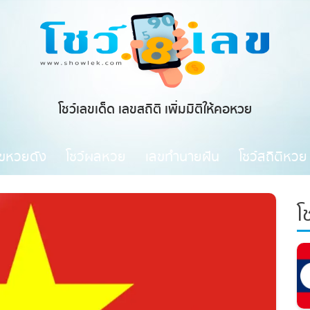
โชว์เลขเด็ด เลขสถิติ เพิ่มมิติให้คอหวย
ขหวยดัง
โชว์ผลหวย
เลขทำนายฝัน
โชว์สถิติหวย
โช