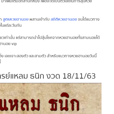
่มเติมอีกสำนักหนึ่ง เพื่อจะได้เป็นตัวเลขในการลุ้นหวย
ก
สูตรหวยฮานอย
ผสานเข้ากับ
สถิติหวยฮานอย
จนได้แนวทาง
นแต่ละวันกัน
เท่านั้น แต่สามารถนำไปลุ้นโชคจากหวยฮานอยทั้งสามนอยได้
านอย vip
ิ่ง เลขเจาะสองตัว และสามตัว สำหรับแนวทางหวยฮานอยวันนี้
รย์แหลม ธนิก งวด 18/11/63