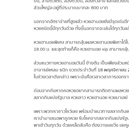
บน, สามตัวโต๊ด, สองตัวบน, สองตัวล่าง และเลขวิ่งบนวิ่งล
ส่วนใหญ่จะอยู่ที่ประมาณบาทละ 800 บาท
นอกจากอัตราจ่ายที่สูงแล้ว หวยฮานอยยังมีจุดเด่นอีก
หวยชนิดนี้มีทุกวันด้วย ทั้งนี้นอกจากจะเล่นได้ทุกวันแ
หวยฮานอยพิเศษ สามารถลุ้นผลหวยฮานอยพิเศาได้ในเ
18.00 น. และสุดท้ายก็คือ หวยฮานอย vip สามารถลุ้
ส่วนแนวทางหวยฮานอยวันนี้ ข้างต้น เป็นเพียงส่วนหนึ
อาจารย์แหลม ธนิก งวดประจำวันที่
18 พฤศจิกายน 2
ในช่วงเวลาดังกล่าว เพราะนั่นคือเวลาเวลาการออกรา
ก่อนจากกันหากคอหวยอยากสามารถติดตามผลหวย แนวท
สลากกินแบ่งรัฐบาล หวยลาว หวยฮานอย หวยมาเลย์ หวยห
เพราะพวกเราชาวโชว์เลข พร้อมนำแนวทางสลากกินแบ่ง ดี 
เรานำมาเสนอพาถูกหวย รับโชคจากสลากกินแบ่งรัฐบา
พาเข้าวินทุกวัน ด้วยเคล็ดลับคือ ต้องวางเลขวิ่ง เลขรู