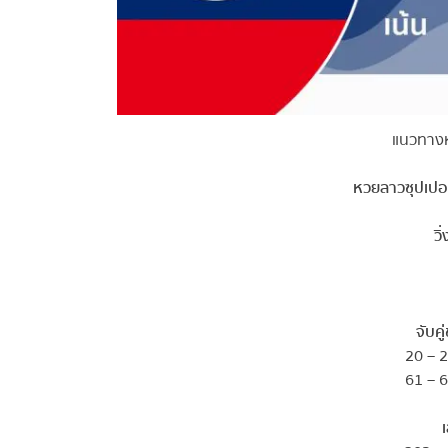
แนวทางหวย
หวยลาวซุปเปอร์ 
วิ่
จับคู่
20 – 21
61 – 63
เล