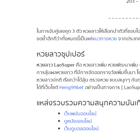
203 – 
_ _ _ _ _ _ _ _ _ _
ในการจับคู่เลขชุด 3 ตัว หวยลาวให้เลือกนำตัวที่ชอบไปจ
ขอย้ำอีกทีว่าทั้งหมดนี้เป็นแค่
แนวทางหวย
จากประเทศลาว
หวยลาวซุปเปอร์
หวยลาว LaoSuper
คือ หวยลาวเพิ่ม หวยพัฒนาเพิ่ม (
การลุ้นผลหวยลาว ที่มีการจัดออกรางวัลเพิ่มขึ้นมา
โด
หวยลาวปกติ เรียกว่าได้ลุ้น ตรวจหวย แบบสนุกๆ กัน
ได้ที่เว็บไซต์
Heng99bet
อย่างเป็นทางการ [ LaoSuper ]
แหล่งรวบรวมความสนุกความบันเทิ
เว็บพนันออนไลน์
ดูหนังออนไลน์
เว็บดูบอลออนไลน์