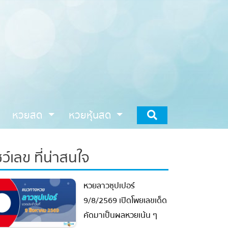
หวยสด
หวยหุ้นสด
ว์เลข ที่น่าสนใจ
หวยลาวซุปเปอร์
9/8/2569 เปิดโพยเลขเด็ด
คัดมาเป็นผลหวยเน้น ๆ