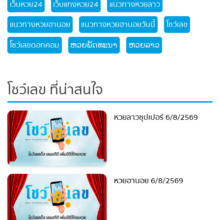
แนวทางหวยฮานอย
แนวทางหวยฮานอยวันนี้
โชว์เลข
โชว์เลขดอทคอม
ຫວຍພັດທະນາ
ຫວຍລາວ
โชว์เลข ที่น่าสนใจ
หวยลาวซุปเปอร์ 6/8/2569
หวยฮานอย 6/8/2569