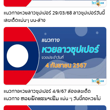
แนวทางหวยลาวซุปเปอร์ 29/03/68 ลาวซุปเปอร์วัน
นี้ เลขเด็ดแม่นๆ บน-ล่าง
แนวทางหวยลาวซุปเปอร์ 4/9/67 ส่องเลขเด็ด
แนวทาง ຫວຍພັດທະນາເພີ່ມ แม่น ๆ วันนี้คอหวยไม่
ควรพลาด !!!