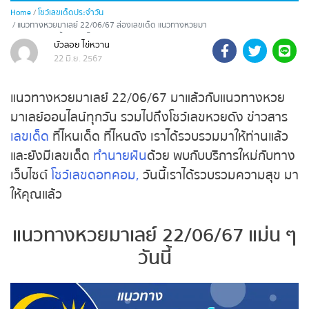
Home
โชว์เลขเด็ดประจำวัน
ถ่ายทอดสดหวยรัฐบาลไทย
แนวทางหวยมาเลย์ 22/06/67 ส่องเลขเด็ด แนวทางหวยมา
เลย์ แม่น ๆ วันนี้ คอหวยไม่ควรพลาด !!!
บัวลอย ไข่หวาน
22 มิ.ย. 2567
ถ่ายทอดสดหวยออมสิน
แนวทางหวยมาเลย์ 22/06/67 มาแล้วกับแนวทางหวย
ถ่ายทอดสดหวยธกส.
มาเลย์ออนไลน์ทุกวัน รวมไปถึงโชว์เลขหวยดัง ข่าวสาร
เลขเด็ด
ที่ไหนเด็ด ที่ไหนดัง เราได้รวบรวมมาให้ท่านแล้ว
ถ่ายทอดสดหวยลาว
และยังมีเลขเด็ด
ทำนายฝัน
ด้วย พบกับบริการใหม่กับ
ทางเว็บไซต์
โชว์เลขดอทคอม
,
วันนี้เราได้รวบรวมความ
ถ่ายทอดสดหวยลาว ซุปเปอร์
สุข มาให้คุณแล้ว
ถ่ายทอดสดหวยฮานอย
แนวทางหวยมาเลย์ 22/06/67
แม่น
ถ่ายทอดสดหวยฮานอยพิเศษ
ๆ วันนี้
ถ่ายทอดสดหวยมาเลย์