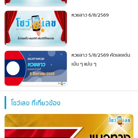
หวยลาว 6/8/2569
หวยลาว 5/8/2569 คัดเลขเด่น
เน้น ๆ แม่น ๆ
โชว์เลข ที่เกี่ยวข้อง