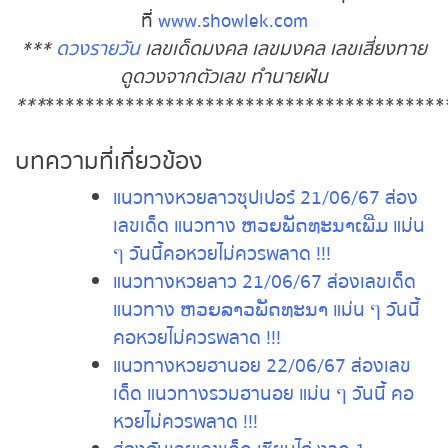
ใหม่ที่
www.showlek.com
***
ดวงรายวัน
เลขเด็ดมงคล เลขมงคล เลข
เสี่ยงทาย ดูดวงจากตัวเลข ทำนายฝัน
***
****************************************
บทความที่เกี่ยวข้อง
แนวทางหวยลาวซุปเปอร์ 21/06/67 ส่อง
เลขเด็ด แนวทาง ຫວຍພັດທະນາເພີ່ມ
แม่น ๆ วันนี้คอหวยไม่ควรพลาด !!!
แนวทางหวยลาว 21/06/67 ส่องเลขเด็ด
แนวทาง ຫວຍລາວພັດທະນາ แม่น ๆ วัน
นี้คอหวยไม่ควรพลาด !!!
แนวทางหวยฮานอย 22/06/67 ส่องเลข
เด็ด แนวทางรวมฮานอย แม่น ๆ วันนี้ คอ
หวยไม่ควรพลาด !!!
ส่องกันเลยเลขเด็ด เซียนไก่ งวด 1