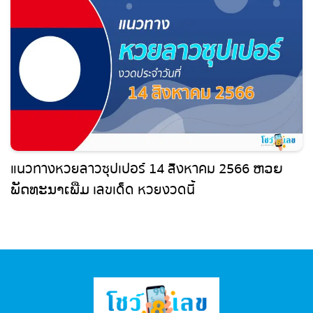
แนวทางหวยลาวซุปเปอร์ 14 สิงหาคม 2566 ຫວຍ
ພັດທະນາເພີ່ມ เลขเด็ด หวยงวดนี้