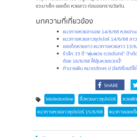
แวะมาเช็ก เลขเด็ด หวยลาว ก่อนออกรางวัลกัน
บทความที่เกี่ยวข้อง
แนวทางหวยฮานอย 14/6/68 หวยฮานอยวั
แนวทางหวยลาวซุปเปอร์ 14/6/68 ลาวซุปเ
เลขเด็ดหวยลาว แนวทางหวยลาว 13/6/68
รำลึก 33 ปี “พุ่มพวง ดวงจันทร์” ป้าต้อ
ต้อย 16/6/68 ให้ลุ้นหวยงวดนี้!
ทำนายฝัน หมวดอักษร ป มีแต่เรื่องดีใช
SHARE
lekdedonline
ซื้อหวยลาวซุปเปอร์
หวยพัฒน
แนวทางหวยลาวซุปเปอร์ 15/6/68
แนวทางเลขเด็ด