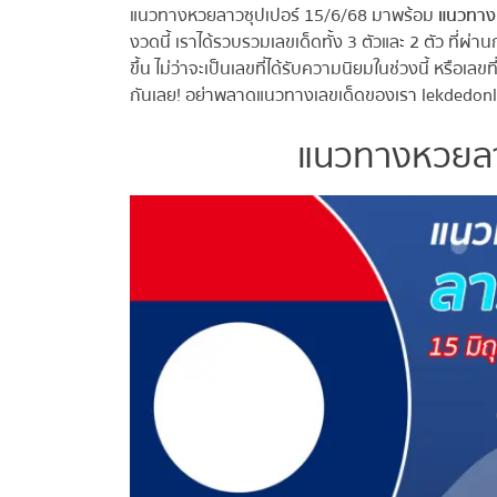
แนวทางหวยลาวซุปเปอร์ 15/6/68
มาพร้อม
แนวทางเ
งวดนี้ เราได้รวบรวมเลขเด็ดทั้ง 3 ตัวและ 2 ตัว ที่ผ่านก
ขึ้น ไม่ว่าจะเป็นเลขที่ได้รับความนิยมในช่วงนี้ หรือเลข
กันเลย! อย่าพลาดแนวทางเลขเด็ดของเรา lekdedonline 
แนวทางหวยลาว