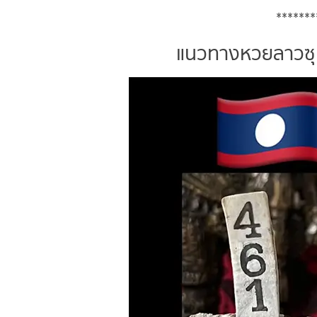
********
แนวทางหวยลาวซุป