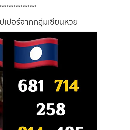
***************
เปอร์จากกลุ่มเซียนหวย