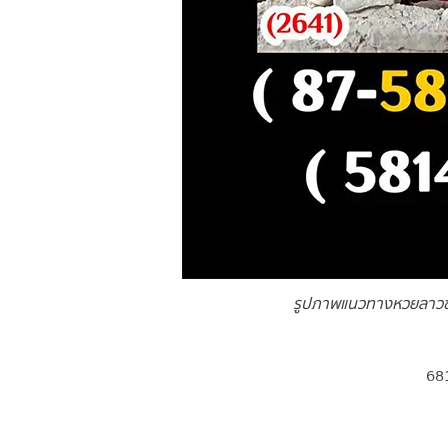
รูปภาพแนวทางหวยลาวซุป
681
8