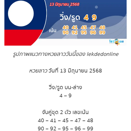
ถ่ายทอดสดหวยญีปุ่น
ถ่ายทอดสดหวยไต้หวัน
ถ่ายทอดสดหวยกัมพูชา GD
รูปภาพแนวทางหวยลาววันนี้ของ lekdedonline
หวยหุ้นสด
หวยลาว
วันที่ 13 มิถุนายน 2568
หวยหุ้นไทย เย็น
วิ่ง/รูด บน-ล่าง
หวยหุ้นเกาหลี
4 – 9
หวยหุ้นนิเคอิ เช้า
จับคู่ชุด 2 ตัว เลขเน้น
40 – 41 – 45 – 47 – 48
หวยหุ้นนิเคอิ บ่าย
90 – 92 – 95 – 96 – 99