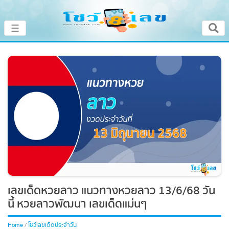
×
☰
หน้าหลัก
โชว์เลขเด็ดประจำวัน
โชว์เลขหวยดัง
โชว์ผลหวย
เลขทำนายฝัน
เลขเด็ดหวยลาว แนวทางหวยลาว 13/6/68
โชว์สถิติหวย
วันนี้ หวยลาวพัฒนา เลขเด็ดแม่นๆ
หวยสด
Home
โชว์เลขเด็ดประจำวัน