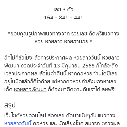
เลข 3 ตัว
164 – 841 – 441
*ขอบคุณรูปภาพแนวทางจาก รวยเลขเด็ดฟรีแนวทาง
หวย หวยลาว หวยฮานอย *
อีกไม่กี่ชั่วโมงแล้วการประกาศผล หวยลาววันนี้ หวย
ลาวพัฒนา งวดประจำวันที่ 13 มิถุนายน 2568 ก็ใกล้
จะถึงเวลาประกาศผลแล้วในค่ำคืนนี้ หากคอหวยท่านใด
มีเลขอยู่ในมือแล้วก็ดีใจด้วย แต่หากคอหวยกำลังมอง
หาเลขเด็ด
หวยลาวพัฒนา
ก็ต้องมาติดตามกับเราได้
เลยฟรี!
สรุป
เว็บไซต์หวยออนไลน์ ส่องเลข คัดมาเน้นๆกับ แนวทาง
หวยลาววันนี้
คอหวย และ นักเสี่ยงโชค สมารถ ตรวจ