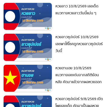
หวยลาว 10/8/2569 เลขเด็ด
แนวทางหวยลาววันนี้แม่น ๆ
หวยลาวซุปเปอร์ 10/8/2569
เลขพาให้โชคถูกหวยลาว
ซุปเปอร์วันนี้
หวยฮานอย 10/8/2569
แนวทางเลขเด่นจากสถิติย้อน
หลัง คัดมาแล้วจากผลหวยออก
จริง
หวยลาวซุปเปอร์ 9/8/2569
เปิดโพยเลขเด็ด คัดมาเป็นผล