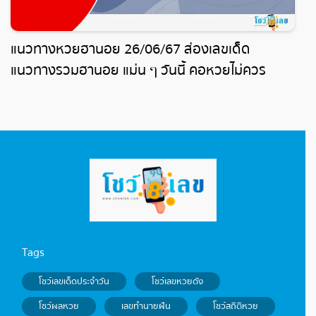
แนวทางหวยฮานอย 26/06/67 ส่องเลขเด็ด
แนวทางรวมฮานอย แม่น ๆ วันนี้ คอหวยไม่ควร
พลาด !!!
Tags
โชว์เลขเด็ดประจำวัน
โชว์เลขหวยดัง
โชว์ผลหวย
เลขทำนายฝัน
โชว์สถิติหวย