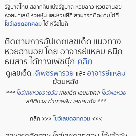
รัฐบาลไทย สลากกินแบ่งรัฐบาล หวยลาว หวยฮานอย
หวยมาเลย์ หวยหุ้น และหวยยี่กี สามารถติดตามได้ที่
โชว์เลขดอทคอม
ได้ หรือไม่ก็
ติดตามการอัปเดตเลขเด็ด แนวทาง
หวยฮานอย โดย อาจารย์แหลม ธนิก
ธนสาร ได้ทางเฟซบุ๊ก
คลิก
ดูเลขเด็ด
เจ๊เพชรพารวย
และ
อาจารย์แหลม
ย้อนหลัง
***
โชว์เลขหวยรายวัน
เลขเด็ด เลขมงคล
โชว์ผลหวย
สถิติหวย ทำนายฝัน เลขคนดัง ***
คลิก
>>>
โชว์เลขดอทคอม
<<<
สามารถติดตาม โชว์เลขดอทคอม ได้แล้ววัน