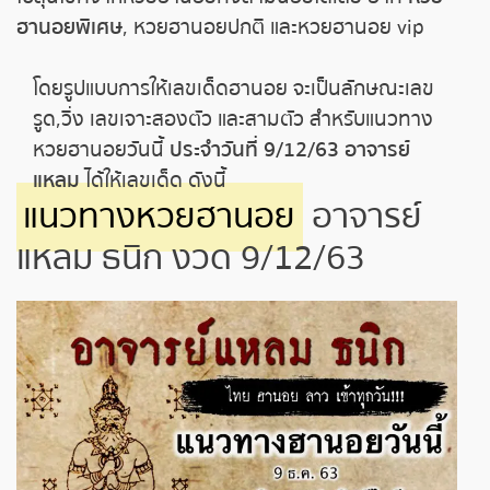
ถ่ายทอดสดหวยญีปุ่น
ฮานอยพิเศษ
, หวยฮานอยปกติ และหวยฮานอย vip
ถ่ายทอดสดหวยไต้หวัน
โดยรูปแบบการให้เลขเด็ดฮานอย จะเป็นลักษณะเลข
รูด,วิ่ง เลขเจาะสองตัว และสามตัว สำหรับแนวทาง
ถ่ายทอดสดหวยกัมพูชา GD
หวยฮานอยวันนี้
ประจำวันที่ 9/12/63 อาจารย์
แหลม
ได้ให้เลขเด็ด ดังนี้
หวยหุ้นสด
แนวทางหวยฮานอย
อาจารย์
แหลม ธนิก งวด 9/12/63
หวยหุ้นไทย เย็น
หวยหุ้นเกาหลี
หวยหุ้นนิเคอิ เช้า
หวยหุ้นนิเคอิ บ่าย