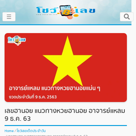
×
☰
หน้าหลัก
โชว์เลขเด็ดประจำวัน
โชว์เลขหวยดัง
โชว์ผลหวย
เลขทำนายฝัน
เลขฮานอย แนวทางหวยฮานอย อาจารย์แหลม
โชว์สถิติหวย
9 ธ.ค. 63
หวยสด
Home
โชว์เลขเด็ดประจำวัน