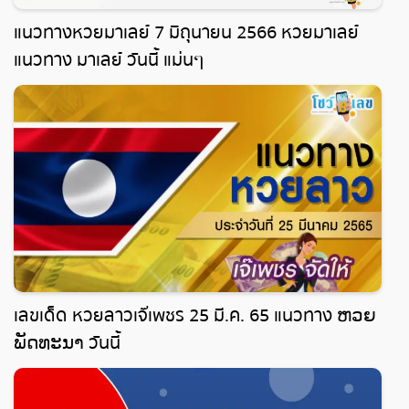
แนวทางหวยมาเลย์ 7 มิถุนายน 2566 หวยมาเลย์
แนวทาง มาเลย์ วันนี้ แม่นๆ
เลขเด็ด หวยลาวเจ๊เพชร 25 มี.ค. 65 แนวทาง ຫວຍ
ພັດທະນາ วันนี้