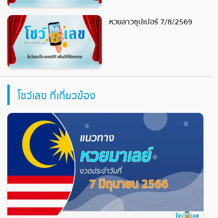
หวยลาวซุปเปอร์ 7/8/2569
โชว์เลข ที่เกี่ยวข้อง