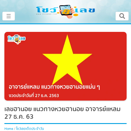
×
☰
หน้าหลัก
โชว์เลขเด็ดประจำวัน
โชว์เลขหวยดัง
โชว์ผลหวย
เลขทำนายฝัน
เลขฮานอย แนวทางหวยฮานอย อาจารย์แหลม
โชว์สถิติหวย
27 ธ.ค. 63
หวยสด
Home
โชว์เลขเด็ดประจำวัน