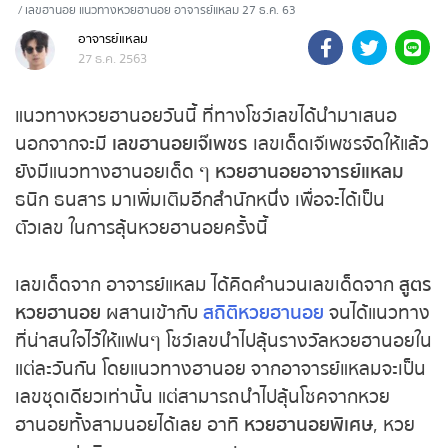
เลขฮานอย แนวทางหวยฮานอย อาจารย์แหลม 27 ธ.ค. 63
ถ่ายทอดสดหวยรัฐบาลไทย
อาจารย์แหลม
27 ธ.ค. 2563
ถ่ายทอดสดหวยออมสิน
แนวทางหวยฮานอยวันนี้ ที่ทางโชว์เลขได้นำมาเสนอ
นอกจากจะมี
เลขฮานอยเจ๊เพชร
เลขเด็ดเจ๊เพชรจัดให้
ถ่ายทอดสดหวยธกส.
แล้ว ยังมีแนวทางฮานอยเด็ด ๆ
หวยฮานอยอาจารย์
แหลม
ธนิก ธนสาร มาเพิ่มเติมอีกสำนักหนึ่ง เพื่อจะได้
ถ่ายทอดสดหวยลาว
เป็นตัวเลข ในการลุ้นหวยฮานอยครั้งนี้
ถ่ายทอดสดหวยลาว ซุปเปอร์
เลขเด็ดจาก อาจารย์แหลม ได้คิดคำนวนเลขเด็ดจาก
ถ่ายทอดสดหวยฮานอย
สูตรหวยฮานอย
ผสานเข้ากับ
สถิติหวยฮานอย
จนได้
แนวทางที่น่าสนใจไว้ให้แฟนๆ โชว์เลขนำไปลุ้นรางวัล
ถ่ายทอดสดหวยฮานอยพิเศษ
หวยฮานอยในแต่ละวันกัน โดยแนวทางฮานอย จาก
อาจารย์แหลมจะเป็นเลขชุดเดียวเท่านั้น แต่สามารถนำ
ถ่ายทอดสดหวยมาเลย์
ไปลุ้นโชคจากหวยฮานอยทั้งสามนอยได้เลย อาทิ
หวย
ฮานอยพิเศษ
, หวยฮานอยปกติ และหวยฮานอย vip