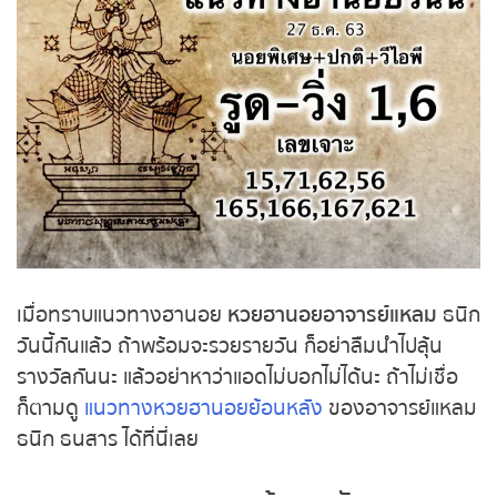
หวยหุ้นฮั่งเส็ง เช้า
หวยหุ้นฮั่งเส็ง บ่าย
หวยหุ้นจีน เช้า
หวยหุ้นจีน บ่าย
หวยหุ้นไต้หวัน
เมื่อทราบแนวทางฮานอย
หวยฮานอยอาจารย์แหลม
หวยหุ้นสิงคโปร์
ธนิก วันนี้กันแล้ว ถ้าพร้อมจะรวยรายวัน ก็อย่าลืมนำไป
ลุ้นรางวัลกันนะ แล้วอย่าหาว่าแอดไม่บอกไม่ได้นะ ถ้าไม่
หวยหุ้นอิยิป
เชื่อก็ตามดู
แนวทางหวยฮานอยย้อนหลัง
ของอาจารย์
แหลม ธนิก ธนสาร ได้ที่นี่เลย
หวยหุ้นเยอรมัน
แนวทางหวยฮานอยย้อนหลัง หวย
หวยหุ้นอังกฤษ