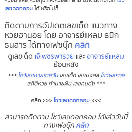
รัฐบาลไทย สลากกินแบ่งรัฐบาล หวยลาว หวยฮานอย
หวยมาเลย์ หวยหุ้น และหวยยี่กี สามารถติดตามได้ที่
โชว์เลขดอทคอม
ได้ หรือไม่ก็
ติดตามการอัปเดตเลขเด็ด แนวทาง
หวยฮานอย โดย อาจารย์แหลม ธนิก
ธนสาร ได้ทางเฟซบุ๊ก
คลิก
ดูเลขเด็ด
เจ๊เพชรพารวย
และ
อาจารย์แหลม
ย้อนหลัง
***
โชว์เลขหวยรายวัน
เลขเด็ด เลขมงคล
โชว์ผลหวย
สถิติหวย ทำนายฝัน เลขคนดัง ***
คลิก
>>>
โชว์เลขดอทคอม
<<<
สามารถติดตาม โชว์เลขดอทคอม ได้แล้ววัน