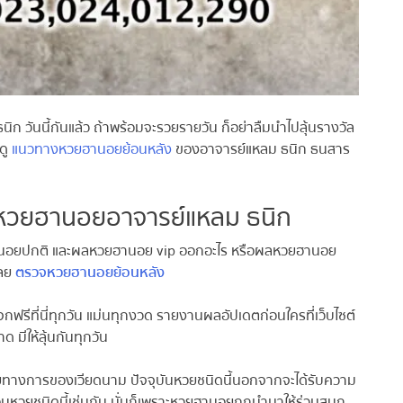
ิก วันนี้กันแล้ว ถ้าพร้อมจะรวยรายวัน ก็อย่าลืมนำไปลุ้นรางวัล
ู
แนวทางหวยฮานอยย้อนหลัง
ของอาจารย์แหลม ธนิก ธนสาร
วยฮานอยอาจารย์แหลม ธนิก
อยปกติ และผลหวยฮานอย vip ออกอะไร หรือผลหวยฮานอย
ลย
ตรวจหวยฮานอยย้อนหลัง
ฟรีที่นี่ทุกวัน แม่นทุกงวด รายงานผลอัปเดตก่อนใครที่เว็บไซต์
ีให้ลุ้นกันทุกวัน
ทางการของเวียดนาม ปัจจุบันหวยชนิดนี้นอกจากจะได้รับความ
หวยชนิดนี้เช่นกัน นั่นก็เพราะหวยฮานอยถูกนำมาให้ร่วมสนุก