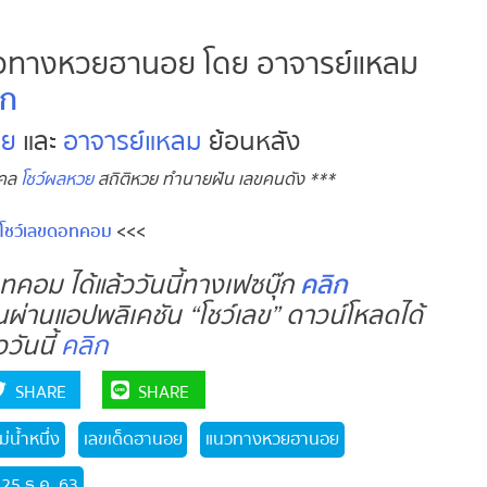
วทางหวยฮานอย โดย อาจารย์แหลม
ก
ย
และ
อาจารย์แหลม
ย้อนหลัง
คล
โชว์ผลหวย
สถิติหวย ทำนายฝัน เลขคนดัง ***
ชว์เลขดอทคอม
<<<
อม ได้แล้ววันนี้ทางเฟซบุ๊ก
คลิก
ผ่านแอปพลิเคชัน “โชว์เลข” ดาวน์โหลดได้
วันนี้
คลิก
SHARE
SHARE
น้ำหนึ่ง
เลขเด็ดฮานอย
แนวทางหวยฮานอย
5 ธ.ค. 63