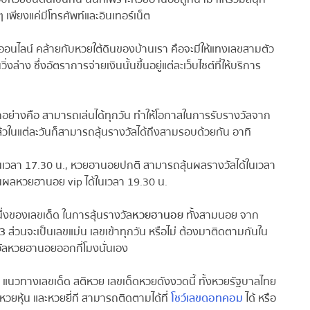
ียงแค่มีโทรศัพท์และอินเทอร์เน็ต
น์ คล้ายกับหวยใต้ดินของบ้านเรา คือจะมีให้แทงเลขสามตัว
่าง ซึ่งอัตราการจ่ายเงินนั้นขึ้นอยู่แต่ละเว็บไซต์ที่ให้บริการ
อย่างคือ สามารถเล่นได้ทุกวัน ทำให้โอกาสในการรับรางวัลจาก
ล้วในแต่ละวันก็สามารถลุ้นรางวัลได้ถึงสามรอบด้วยกัน อาทิ
วลา 17.30 น., หวยฮานอยปกติ สามารถลุ้นผลรางวัลได้ในเวลา
นผลหวยฮานอย vip ได้ในเวลา 19.30 น.
่งของเลขเด็ด ในการลุ้นรางวัล
หวยฮานอย
ทั้งสามนอย จาก
3
ส่วนจะเป็นเลขแม่น เลขเข้าทุกวัน หรือไม่ ต้องมาติดตามกันใน
ัลหวยฮานอยออกกี่โมงนั่นเอง
างเลขเด็ด สติหวย เลขเด็ดหวยดังงวดนี้ ทั้งหวยรัฐบาลไทย
ุ้น และหวยยี่กี สามารถติดตามได้ที่
โชว์เลขดอทคอม
ได้ หรือ