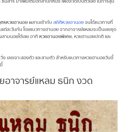
นสาร มาเพิ่มเติมอีกสำนักหนึ่ง เพื่อจะได้เป็นตัวเลข ในการลุ้น
ูตรหวยฮานอย
ผสานเข้ากับ
สถิติหวยฮานอย
จนได้แนวทางที่
ในแต่ละวันกัน โดยแนวทางฮานอย จากอาจารย์แหลมจะเป็นเลขชุด
งสามนอยได้เลย อาทิ
หวยฮานอยพิเศษ
, หวยฮานอยปกติ และ
ิ่ง เลขเจาะสองตัว และสามตัว สำหรับแนวทางหวยฮานอยวันนี้
้
อาจารย์แหลม ธนิก งวด