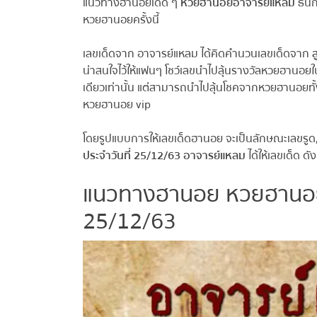
แนวทางฮานอยเด็ด ๆ
หวยฮานอยอาจารย์แหลม
ธนิก ธ
หวยฮานอยครั้งนี้
เลขเด็ดจาก อาจารย์แหลม ได้คิดคำนวนเลขเด็ดจาก
ส
น่าสนใจไว้ให้แฟนๆ โชว์เลขนำไปลุ้นรางวัลหวยฮานอย
เดียวเท่านั้น แต่สามารถนำไปลุ้นโชคจากหวยฮานอยทั้
หวยฮานอย vip
โดยรูปแบบการให้เลขเด็ดฮานอย จะเป็นลักษณะเลขรูด,ว
ประจำวันที่ 25/12/63 อาจารย์แหลม
ได้ให้เลขเด็ด ดังนี
แนวทางฮานอย หวยฮานอย
25/12/63