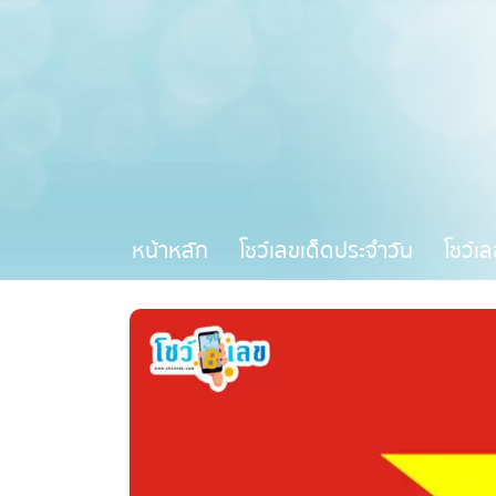
หน้าหลัก
โชว์เลขเด็ดประจำวัน
โชว์เล