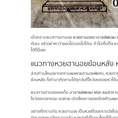
เมื่อทราบแนวทางฮานอย
หวยฮานอยอาจารย์แหลม
ธน
กันนะ แล้วอย่าหาว่าแอดไม่บอกไม่ได้นะ ถ้าไม่เชื่อก็ตามด
ได้ที่นี่เลย
แนวทางหวยฮานอยย้อนหลัง ห
ส่วนท่านไหนอยากทราบผลหวยฮานอยพิเศษ, หวยฮาน
ย้อนหลัง ก็เข้ามาติดตามได้ทุกวันที่โชว์เลขของเราได้เ
แนวทางฮานอยเลขเด็ด
อาจารย์แหลม ธนิก ธนสาร
แจก
โชว์เลขดอทคอม คอหวย นักเสี่ยงทายเลขต้องห้ามพลาด ม
อย่างที่ทราบกัน หวยฮานอย เป็นหวยที่ออกรางวัลโดย
นิยมของคนเวียดนามแล้ว คอหวยที่เป็นคนไทยก็ชื่นชอบ