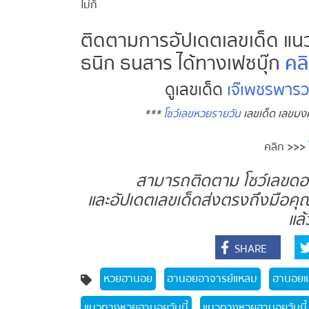
ไม่ก็
ติดตามการอัปเดตเลขเด็ด แน
ธนิก ธนสาร ได้ทางเฟซบุ๊ก
คลิ
ดูเลขเด็ด
เจ๊เพชรพารว
***
โชว์เลขหวยรายวัน
เลขเด็ด เลขมง
คลิก
>>>
โ
สามารถติดตาม โชว์เลขดอทค
และอัปเดตเลขเด็ดส่งตรงถึงมือคุณ
แล้ว
SHARE
หวยฮานอย
ฮานอยอาจารย์แหลม
ฮานอยแม่
แนวทางหวยฮานอยวันนี้
แนวทางหวยฮานอยวันนี้ 2