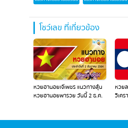
โชว์เลข ที่เกี่ยวข้อง
หวยฮานอยเจ๊เพชร แนวทางลุ้น
หวยลา
หวยฮานอยพารวย วันนี้ 2 ธ.ค.
วิเคราะ
64
ข้อมูลเ