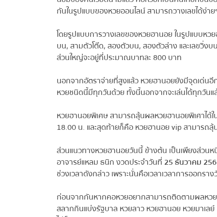
กันในรูปแบบของหวยออนไลน์ สามารถวางเลขได้ง่ายๆ เพ
โดยรูปแบบการวางเลขของหวยฮานอย ในรูปแบบหวยออนไล
บน, สามตัวโต๊ด, สองตัวบน, สองตัวล่าง และเลขวิ่งบนวิ่งล
ส่วนใหญ่จะอยู่ที่ประมาณบาทละ 800 บาท
นอกจากอัตราจ่ายที่สูงแล้ว หวยฮานอยยังมีจุดเด่นอีก
หวยชนิดนี้มีทุกวันด้วย ทั้งนี้นอกจากจะเล่นได้ทุกวันแ
หวยฮานอยพิเศษ สามารถลุ้นผลหวยฮานอยพิเศาได้ในเ
18.00 น. และสุดท้ายก็คือ หวยฮานอย vip สามารถลุ้
ส่วนแนวทางหวยฮานอยวันนี้ ข้างต้น เป็นเพียงส่วนหนึ
อาจารย์แหลม ธนิก งวดประจำวันที่
25 ธันวาคม 256
ช่วงเวลาดังกล่าว เพราะนั่นคือเวลาเวลาการออกรางว
ก่อนจากกันหากคอหวยอยากสามารถติดตามผลหวย แนวท
สลากกินแบ่งรัฐบาล หวยลาว หวยฮานอย หวยมาเลย์ หวยห