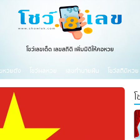
โชว์เลขเด็ด เลขสถิติ เพิ่มมิติให้คอหวย
ขหวยดัง
โชว์ผลหวย
เลขทำนายฝัน
โชว์สถิติหวย
โช