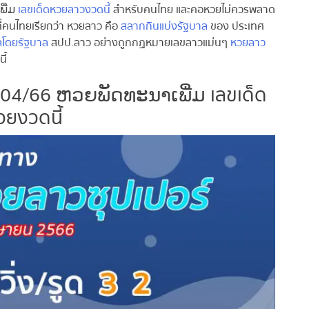
ີ່ມ
เลขเด็ดหวยลาวงวดนี้
สำหรับคนไทย และคอหวยไม่ควรพลาด
่คนไทยเรียกว่า หวยลาว คือ
สลากกินแบ่งรัฐบาล
ของ ประเทศ
โดยรัฐบาล
สปป.ลาว อย่างถูกกฏหมายเลขลาวแม่นๆ
หวยลาว
้
04/66 ຫວຍພັດທະນາເພີ່ມ เลขเด็ด
ยงวดนี้