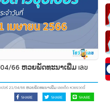
04/66 ຫວຍພັດທະນາເພີ່ມ เลข
อร์ 21/04/66 ຫວຍພັດທະນາເພີ່ມ เลขเด็ด หวยงวดนี้
SHARE
SHARE
SHARE