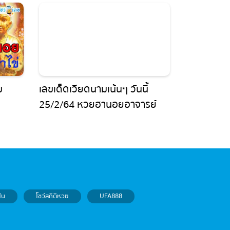
เลขเด็ดเวียดนามเน้นๆ วันนี้
25/2/64 หวยฮานอยอาจารย์
แหลม เลขแม่นๆ พารวย
น
โชว์สถิติหวย
UFA888