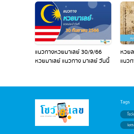
แนวทางหวยมาเลย์ 30/9/66
หวยลา
หวยมาเลย์ แนวทาง มาเลย์ วันนี้
แนวทา
แม่นๆ
พารว
Tags
โชว์เ
lotto