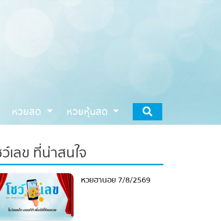
หวยสด
หวยหุ้นสด
ว์เลข ที่น่าสนใจ
หวยฮานอย 7/8/2569