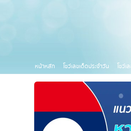
หน้าหลัก
โชว์เลขเด็ดประจำวัน
โชว์เล