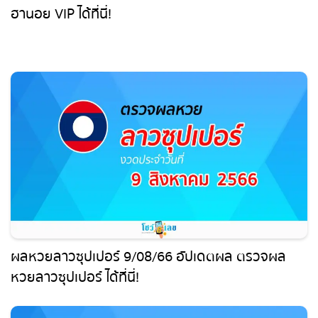
หวยหุ้นรัสเซีย
หวยหุ้นอินเดีย
หวยหุ้นดาวโจนส์
ผลหวยลาวซุปเปอร์ 9/08/66 อัปเดตผล ตรวจผล
หวยลาวซุปเปอร์ ได้ที่นี่!