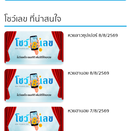
โชว์เลข ที่น่าสนใจ
หวยลาวซุปเปอร์ 8/8/2569
หวยฮานอย 8/8/2569
หวยฮานอย 7/8/2569
หวยลาวซุปเปอร์ 7/8/2569