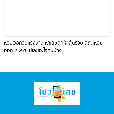
หวยออกวันแรงงาน หาเลขถูกใจ ลุ้นรวย สถิติหวย
ออก 2 พ.ค. มีเลขอะไรกันบ้าง