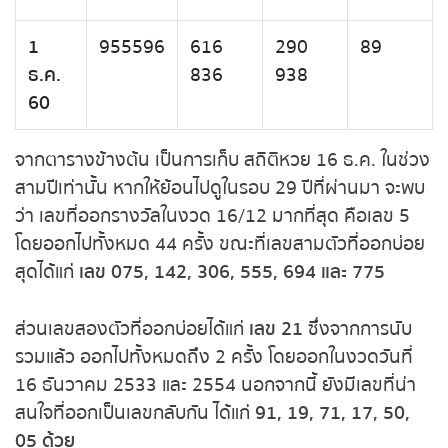
61
ถ่ายทอดสดหวยญีปุ่น
1
955596
616
290
89
ถ่ายทอดสดหวยไต้หวัน
ธ.ค.
836
938
60
ถ่ายทอดสดหวยกัมพูชา GD
หวยหุ้นสด
จากตารางข้างต้น เป็นการเก็บ สถิติหวย 16 ธ.ค. ใน
ช่วงสามปีเท่านั้น หากให้ย้อนไปดูในรอบ 29 ปีที่ผ่านมา
หวยหุ้นไทย เย็น
จะพบว่า เลขที่ออกรางวัลในงวด 16/12 มากที่สุด คือ
เลข 5 โดยออกไปทั้งหมด 44 ครั้ง ขณะที่เลขสามตัวที่
หวยหุ้นเกาหลี
ออกบ่อยสุดได้แก่
เลข 075, 142, 306, 555, 694 และ
775
หวยหุ้นนิเคอิ เช้า
ส่วนเลขสองตัวที่ออกบ่อยได้แก่
เลข 21
ซึ่งจากการนับ
หวยหุ้นนิเคอิ บ่าย
รวมแล้ว ออกไปทั้งหมดถึง 2 ครั้ง โดยออกในงวดวันที่
16 ธันวาคม 2533 และ 2554 นอกจากนี้ ยังมีเลขที่น่า