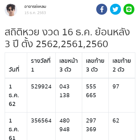
อาจารย์แหลม
ถ่ายทอดสดหวยรัฐบาลไทย
15 ธ.ค. 2563
สถิติหวย งวด 16 ธ.ค. ย้อนหลัง
ถ่ายทอดสดหวยออมสิน
3 ปี ตั้ง 2562,2561,2560
ถ่ายทอดสดหวยธกส.
เลข
เลข
เลข
ถ่ายทอดสดหวยลาว
รางวัลที่
หน้า 3
ท้าย 3
ท้าย 2
วันที่
1
ตัว
ตัว
ตัว
ถ่ายทอดสดหวยลาว ซุปเปอร์
1
529924
043
555
97
ถ่ายทอดสดหวยฮานอย
ธ.ค.
138
665
62
ถ่ายทอดสดหวยฮานอยพิเศษ
1
356564
480
297
62
ถ่ายทอดสดหวยมาเลย์
ธ.ค.
948
369