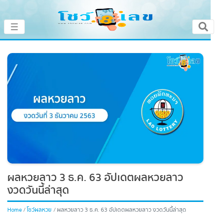
×
☰
หน้าหลัก
โชว์เลขเด็ดประจำวัน
โชว์เลขหวยดัง
โชว์ผลหวย
เลขทำนายฝัน
ผลหวยลาว 3 ธ.ค. 63 อัปเดตผลหวยลาว
โชว์สถิติหวย
งวดวันนี้ล่าสุด
หวยสด
Home
โชว์ผลหวย
ผลหวยลาว 3 ธ.ค. 63 อัปเดตผลหวยลาว งวดวันนี้ล่าสุด