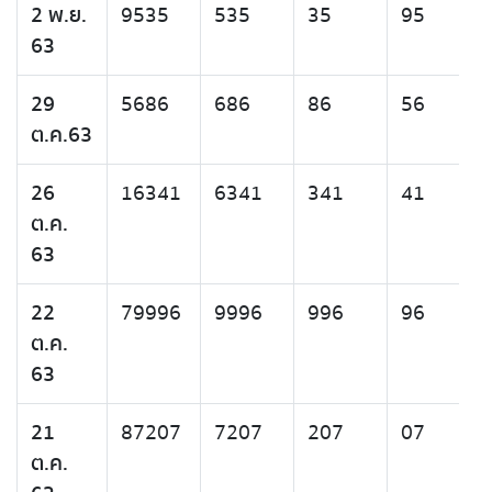
2 พ.ย.
9535
535
35
95
63
29
5686
686
86
56
ต.ค.63
26
16341
6341
341
41
ต.ค.
63
22
79996
9996
996
96
ต.ค.
63
21
87207
7207
207
07
ต.ค.