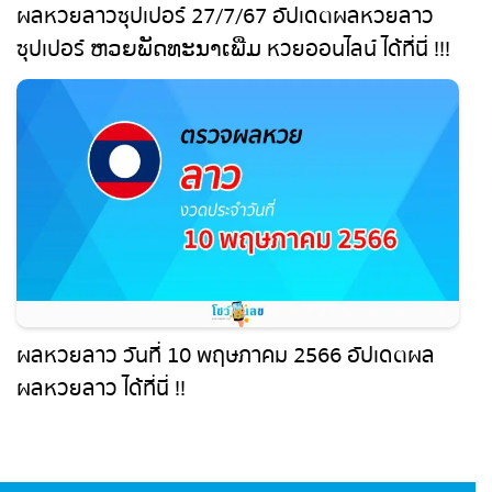
ผลหวยลาวซุปเปอร์ 27/7/67 อัปเดตผลหวยลาว
ซุปเปอร์ ຫວຍພັດທະນາເພີ່ມ หวยออนไลน์ ได้ที่นี่ !!!
ผลหวยลาว วันที่ 10 พฤษภาคม 2566 อัปเดตผล
ผลหวยลาว ได้ที่นี่ !!