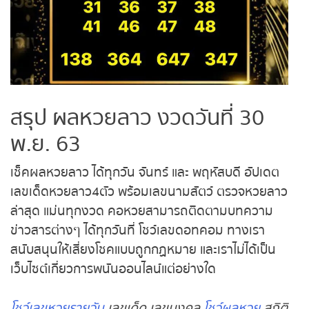
สรุป ผลหวยลาว งวดวันที่ 30
พ.ย. 63
เช็คผลหวยลาว ได้ทุกวัน จันทร์ และ พฤหัสบดี อัปเดต
เลขเด็ดหวยลาว4ตัว พร้อมเลขนามสัตว์ ตรวจหวยลาว
ล่าสุด แม่นทุกงวด คอหวยสามารถติดตามบทความ
ข่าวสารต่างๆ ได้ทุกวันที่ โชว์เลขดอทคอม ทางเรา
สนับสนุนให้เสี่ยงโชคแบบถูกกฏหมาย และเราไม่ได้เป็น
เว็บไซต์เกี่ยวการพนันออนไลน์แต่อย่างใด
โชว์เลขหวยรายวัน
เลขเด็ด เลขมงคล
โชว์ผลหวย
สถิติ