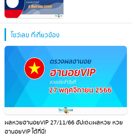
โชว์เลข ที่เกี่ยวข้อง
ผลหวยฮานอยVIP 27/11/66 อัปเดตผลหวย หวย
ฮานอยVIP ได้ที่นี่!