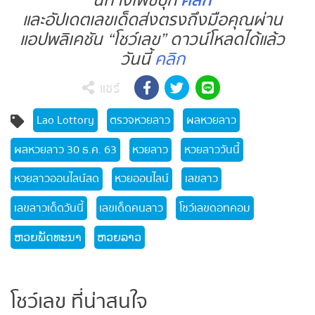
นี้ทางเฟซบุ๊ก
คลิก
และอัปเดตเลขเด็ดส่งตรงถึงมือคุณผ่าน
แอปพลิเคชัน “โชว์เลข” ดาวน์โหลดได้แล้ว
วันนี้
คลิก
แชร์
Lao Lottory
ตรวจหวยลาว
ผลหวยลาว
ผลหวยลาว 30 ธ.ค. 63
หวยลาว
หวยลาววันนี้
หวยลาวออนไลน์สด
หวยออนไลน์
เลขลาว
เลขลาวเด็ดวันนี้
เลขเด็ดคนลาว
โชว์เลขดอทคอม
ຫວຍພັດທະນາ
ຫວຍລາວ
โชว์เลข ที่น่าสนใจ