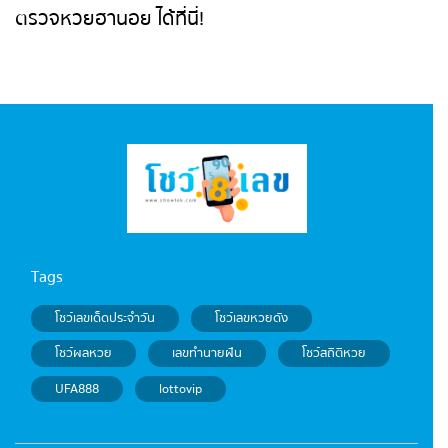
ตรวจหวยฮานอย ได้ที่นี่!
Tags
โชว์เลขเด็ดประจำวัน
โชว์เลขหวยดัง
โชว์ผลหวย
เลขทำนายฝัน
โชว์สถิติหวย
UFA888
lottovip