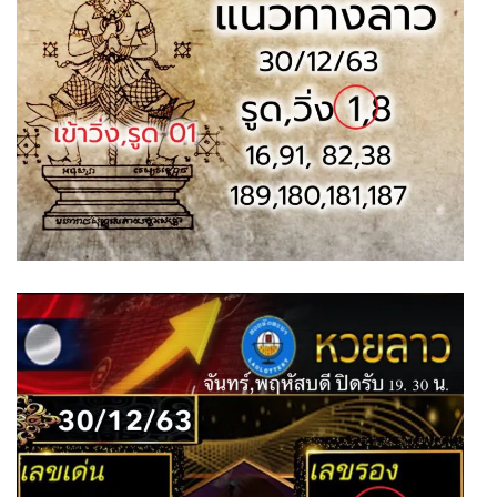
หวยหุ้นรัสเซีย
หวยหุ้นอินเดีย
หวยหุ้นดาวโจนส์