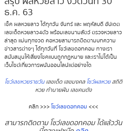
สรุป ผลหวยลาว งวดวันที่ 30
ธ.ค. 63
เช็ค ผลหวยลาว ได้ทุกวัน จันทร์ และ พฤหัสบดี อัปเดต
เลขเด็ดหวยลาว4ตัว พร้อมเลขนามสัตว์ ตรวจหวยลาว
ล่าสุด แม่นทุกงวด คอหวยสามารถติดตามบทความ
ข่าวสารต่างๆ ได้ทุกวันที่ โชว์เลขดอทคอม ทางเรา
สนับสนุนให้เสี่ยงโชคแบบถูกกฏหมาย และเราไม่ได้เป็น
เว็บไซต์เกี่ยวการพนันออนไลน์แต่อย่างใด
โชว์เลขหวยรายวัน
เลขเด็ด เลขมงคล
โชว์ผลหวย
สถิติ
หวย ทำนายฝัน เลขคนดัง
คลิก
>>>
โชว์เลขดอทคอม
<<<
สามารถติดตาม โชว์เลขดอทคอม ได้แล้ววัน