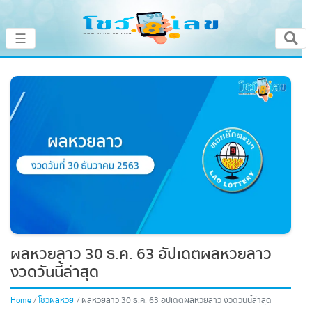
×
☰
หน้าหลัก
โชว์เลขเด็ดประจำวัน
โชว์เลขหวยดัง
โชว์ผลหวย
เลขทำนายฝัน
ผลหวยลาว 30 ธ.ค. 63 อัปเดตผลหวยลาว
โชว์สถิติหวย
งวดวันนี้ล่าสุด
หวยสด
Home
โชว์ผลหวย
ผลหวยลาว 30 ธ.ค. 63 อัปเดตผลหวยลาว งวดวันนี้ล่าสุด