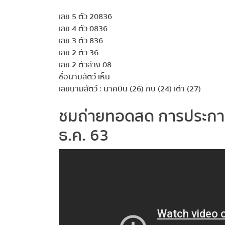
เลข 5 ตัว
20836
เลข 4 ตัว
0836
เลข 3 ตัว
836
เลข 2 ตัว 36
เลข 2 ตัวล่าง 08
ชื่อนามสัตว์ เห็น
เลขนามสัตว์ : นาคบิน (26) กบ (24) เต่า (27)
ชมถ่ายทอดสด การประกาศ
ธ.ค. 63