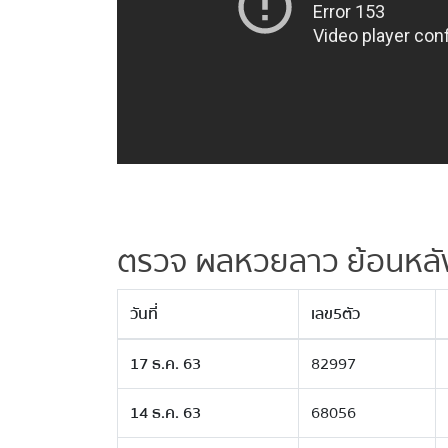
ตรวจ ผลหวยลาว ย้อนหลั
วันที่
เลข5ตัว
เ
17 ธ.ค. 63
82997
14 ธ.ค. 63
68056