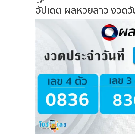
เปล่า
อัปเดต ผลหวยลาว งวดวันท