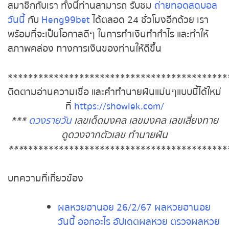
รับชม
ถ่ายทอดสดบอลวันนี้
กับ
Heng99bet
ได้ตลอด
24 ชั่วโมงอีกด้วย เราพร้อมที่จะเป็นโอกาสดีๆ ในการทำ
เงินทำกำไร และทำให้สภาพคล่อง ทางการเงินของท่าน
ให้ดีขึ้น
*******************************************
ติดตามอ่านความเชื่อ และคำทำนายฝันแม่นๆแบบนี้ได้
ใหม่ที่
https://showlek.com/
***
ดวงรายวัน
เลขเด็ดมงคล เลขมงคล เลข
เสี่ยงทาย ดูดวงจากตัวเลข ทำนายฝัน
***
****************************************
บทความที่เกี่ยวข้อง
ผลหวยฮานอย 26/2/67 ผลหวยฮานอย
วันนี้ ออกอะไร อัปเดตผลหวย ตรวจผล