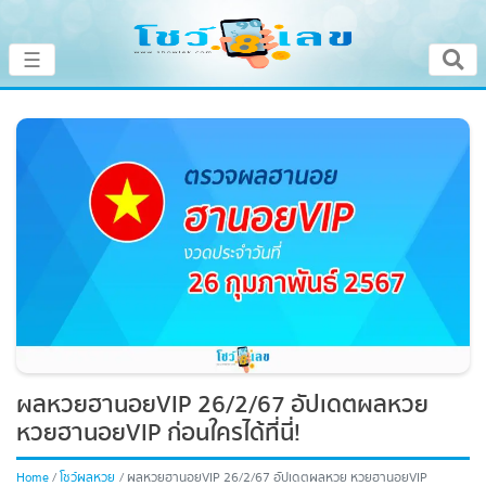
☰
หน้าหลัก
โชว์เลขเด็ดประจำวัน
โชว์เลขหวยดัง
โชว์ผลหวย
เลขทำนายฝัน
ผลหวยฮานอยVIP 26/2/67 อัปเดตผลหวย
โชว์สถิติหวย
หวยฮานอยVIP ก่อนใครได้ที่นี่!
หวยสด
Home
โชว์ผลหวย
ผลหวยฮานอยVIP 26/2/67 อัปเดตผลหวย หวยฮานอยVIP