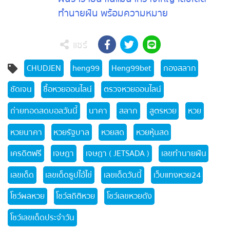
ทำนายฝัน พร้อมความหมาย
แชร์
CHUDJEN
heng99
Heng99bet
กองสลาก
ชัดเจน
ซื้อหวยออนไลน์
ตรวจหวยออนไลน์
ถ่ายทอดสดบอลวันนี้
นาคา
สลาก
สูตรหวย
หวย
หวยนาคา
หวยรัฐบาล
หวยสด
หวยหุ้นสด
เครดิตฟรี
เจษฎา
เจษฎา ( JETSADA )
เลขทำนายฝัน
เลขเด็ด
เลขเด็ดธูปไอ้ไข่
เลขเด็ดวันนี้
เว็บแทงหวย24
โชว์ผลหวย
โชว์สถิติหวย
โชว์เลขหวยดัง
โชว์เลขเด็ดประจำวัน