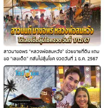
สาวมาขอพร “หลวงพ่อสมหวัง” ช่วยขายที่ดิน แถม
ขอ “เลขเด็ด” กลับไปลุ้นโชค งวดวันที่ 1 ธ.ค. 2567