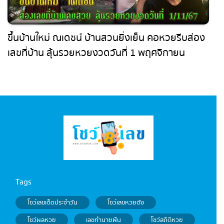
ขึ้นบ้านใหม่ ณเดชน์ บ้านสวนยิ่งเย็น คอหวยรีบส่อง
เลขที่บ้าน ลุ้นรวยหวยงวดวันที่ 1 พฤศจิกายน
2567 ห้ามพลาด!
Tags
โชว์เลขเด็ดประจำวัน
โชว์เลขหวยดัง
โชว์ผลหวย
เลขทำนายฝัน
โชว์สถิติหวย