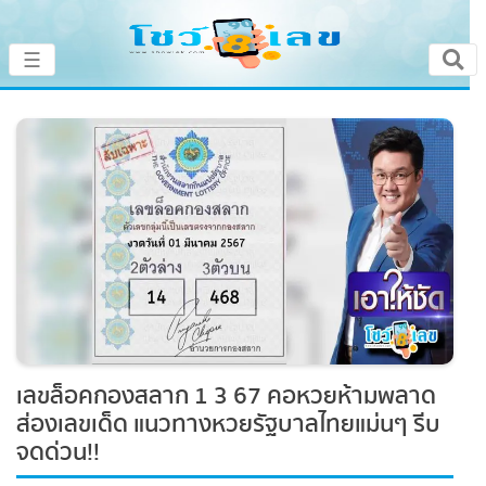
×
☰
หน้าหลัก
โชว์เลขเด็ดประจำวัน
โชว์เลขหวยดัง
โชว์ผลหวย
เลขทำนายฝัน
เลขล็อคกองสลาก 1 3 67 คอหวยห้ามพลาด
โชว์สถิติหวย
ส่องเลขเด็ด แนวทางหวยรัฐบาลไทยแม่นๆ รีบ
จดด่วน!!
หวยสด