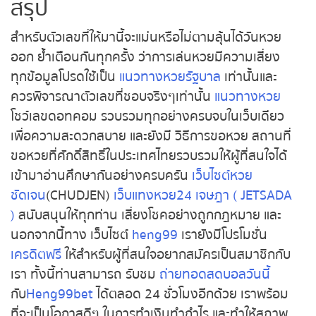
สรุป
สำหรับตัวเลขที่ให้มานี้จะแม่นหรือไม่ตามลุ้นได้วันหวย
ออก ย้ำเตือนกันทุกครั้ง ว่าการเล่นหวยมีความเสี่ยง
ทุกข้อมูลโปรดใช้เป็น
แนวทางหวยรัฐบาล
เท่านั้นและ
ควรพิจารณาตัวเลขที่ชอบจริงๆเท่านั้น
แนวทางหวย
โชว์เลขดอทคอม รวบรวมทุกอย่างครบจบในเว็บเดียว
เพื่อความสะดวกสบาย และยังมี วิธีการขอหวย สถานที่
ขอหวยที่ศักดิ์สิทธิ์ในประเทศไทยรวบรวมให้ผู้ที่สนใจได้
เข้ามาอ่านศึกษากันอย่างครบครัน
เว็บไซต์หวย
ชัดเจน
(CHUDJEN)
เว็บแทงหวย24
เจษฎา ( JETSADA
)
สนับสนุนให้ทุกท่าน เสี่ยงโชคอย่างถูกกฎหมาย และ
นอกจากนี้ทาง เว็บไซต์
heng99
เรายังมีโปรโมชั่น
เครดิตฟรี
ให้สำหรับผู้ที่สนใจอยากสมัครเป็นสมาชิกกับ
เรา ทั้งนี้ท่านสามารถ รับชม
ถ่ายทอดสดบอลวันนี้
กับ
Heng99bet
ได้ตลอด 24 ชั่วโมงอีกด้วย เราพร้อม
ที่จะเป็นโอกาสดีๆ ในการทำเงินทำกำไร และทำให้สภาพ