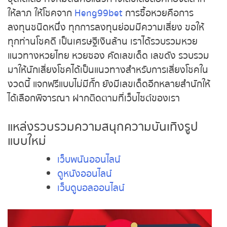
ให้ลาภ ให้โชคจาก
Heng99bet
การซื้อหวยคือการ
หวยหุ้นรัสเซีย
ลงทุนชนิดหนึ่ง ทุกการลงทุนย่อมมีความเสี่ยง ขอให้
ทุกท่านโชคดี เป็นเศรษฐีเงินล้าน เราได้รวบรวมหวย
หวยหุ้นอินเดีย
แนวทางหวยไทย หวยซอง คัดเลขเด็ด เลขดัง รวบรวม
มาให้นักเสี่ยงโชคได้เป็นแนวทางสำหรับการเสี่ยงโชคใน
หวยหุ้นดาวโจนส์
งวดนี้ แจกฟรีแบบไม่มีกั๊ก ยังมีเลขเด็ดอีกหลายสำนักให้
ได้เลือกพิจารณา ฝากติดตามที่เว็บไซต์ของเรา
แหล่งรวบรวมความสนุกความบันเทิงรูป
แบบใหม่
เว็บพนันออนไลน์
ดูหนังออนไลน์
เว็บดูบอลออนไลน์