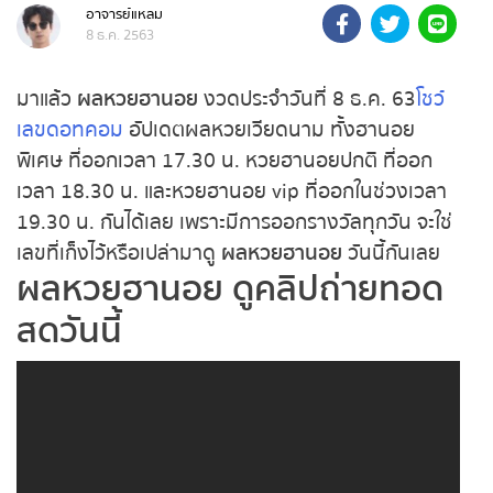
วันนี้
อาจารย์แหลม
ถ่ายทอดสดหวยรัฐบาลไทย
8 ธ.ค. 2563
ถ่ายทอดสดหวยออมสิน
มาแล้ว
ผลหวยฮานอย
งวดประจำวันที่ 8 ธ.ค.
63
โชว์
เลขดอทคอม
อัปเดตผลหวยเวียดนาม ทั้งฮานอย
ถ่ายทอดสดหวยธกส.
พิเศษ ที่ออกเวลา 17.30 น. หวยฮานอยปกติ ที่ออก
เวลา 18.30 น. และหวยฮานอย vip ที่ออกในช่วงเวลา
ถ่ายทอดสดหวยลาว
19.30 น. กันได้เลย เพราะมีการออกรางวัลทุกวัน จะใช่
เลขที่เก็งไว้หรือเปล่ามาดู
ผลหวยฮานอย
วันนี้กันเลย
ถ่ายทอดสดหวยลาว ซุปเปอร์
ผลหวยฮานอย
ดูคลิปถ่ายทอด
สดวันนี้
ถ่ายทอดสดหวยฮานอย
ถ่ายทอดสดหวยฮานอยพิเศษ
ถ่ายทอดสดหวยมาเลย์