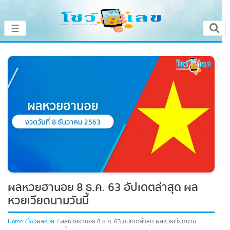
×
☰
หน้าหลัก
โชว์เลขเด็ดประจำวัน
โชว์เลขหวยดัง
โชว์ผลหวย
เลขทำนายฝัน
ผลหวยฮานอย 8 ธ.ค. 63 อัปเดตล่าสุด ผล
โชว์สถิติหวย
หวยเวียดนามวันนี้
หวยสด
Home
โชว์ผลหวย
ผลหวยฮานอย 8 ธ.ค. 63 อัปเดตล่าสุด ผลหวยเวียดนาม