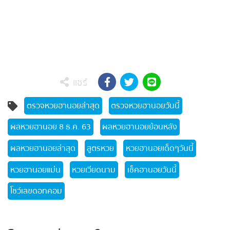
แชร์
ตรวจหวยฮานอยล่าสุด
ตรวจหวยฮานอยวันนี้
ผลหวยฮานอย 8 ธ.ค. 63
ผลหวยฮานอยย้อนหลัง
ผลหวยฮานอยล่าสุด
สูตรหวย
หวยฮานอยเด็ดๆวันนี้
หวยฮานอยแม่น
หวยเวียดนาม
เช็คฮานอยวันนี้
โชว์เลขดอทคอม