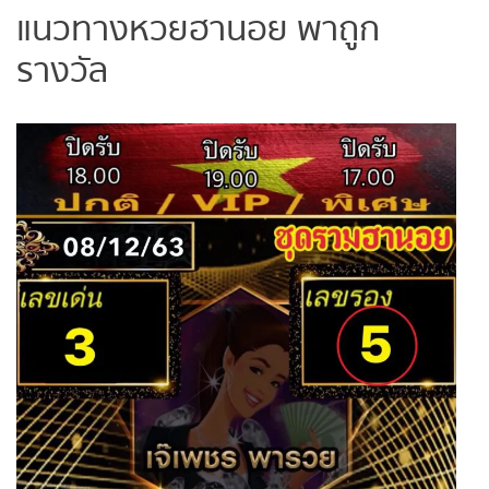
แนวทางหวยฮานอย พาถูก
รางวัล