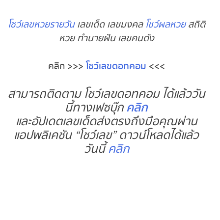
โชว์เลขหวยรายวัน
เลขเด็ด เลขมงคล
โชว์ผลหวย
สถิติ
หวย ทำนายฝัน เลขคนดัง
คลิก
>>>
โชว์เลขดอทคอม
<<<
สามารถติดตาม โชว์เลขดอทคอม ได้แล้ววัน
นี้ทางเฟซบุ๊ก
คลิก
และอัปเดตเลขเด็ดส่งตรงถึงมือคุณผ่าน
แอปพลิเคชัน “โชว์เลข” ดาวน์โหลดได้แล้ว
วันนี้
คลิก