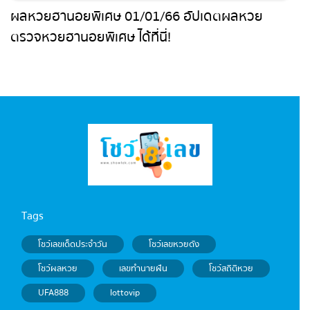
ผลหวยฮานอยพิเศษ 01/01/66 อัปเดตผลหวย
ตรวจหวยฮานอยพิเศษ ได้ที่นี่!
Tags
โชว์เลขเด็ดประจำวัน
โชว์เลขหวยดัง
โชว์ผลหวย
เลขทำนายฝัน
โชว์สถิติหวย
UFA888
lottovip