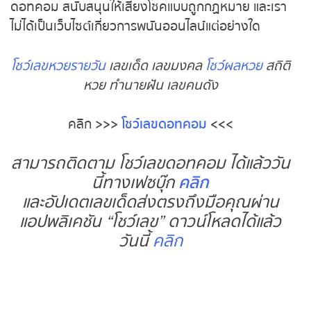
ดอทคอม สนับสนุนให้เสี่ยงโชคแบบถูกกฏหมาย และเรา
ไม่ได้เป็นเว็บไซต์เกี่ยวการพนันออนไลน์แต่อย่างใด
โชว์เลขหวยรายวัน
เลขเด็ด เลขมงคล
โชว์ผลหวย
สถิติ
หวย ทำนายฝัน เลขคนดัง
คลิก
>>>
โชว์เลขดอทคอม
<<<
สามารถติดตาม โชว์เลขดอทคอม ได้แล้ววัน
นี้ทางเฟซบุ๊ก
คลิก
และอัปเดตเลขเด็ดส่งตรงถึงมือคุณผ่าน
แอปพลิเคชัน “โชว์เลข” ดาวน์โหลดได้แล้ว
วันนี้
คลิก