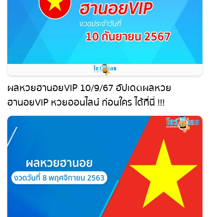
ผลหวยฮานอยVIP 10/9/67 อัปเดตผลหวย
ฮานอยVIP หวยออนไลน์ ก่อนใคร ได้ที่นี่ !!!