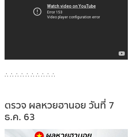
ถ่ายทอดสดหวยญีปุ่น
ถ่ายทอดสดหวยไต้หวัน
ถ่ายทอดสดหวยกัมพูชา GD
หวยหุ้นสด
หวยหุ้นไทย เย็น
∴ ∴ ∴ ∴ ∴ ∴ ∴ ∴ ∴ ∴
หวยหุ้นเกาหลี
ตรวจ ผลหวยฮานอย วันที่ 7
หวยหุ้นนิเคอิ เช้า
ธ.ค.
63
หวยหุ้นนิเคอิ บ่าย