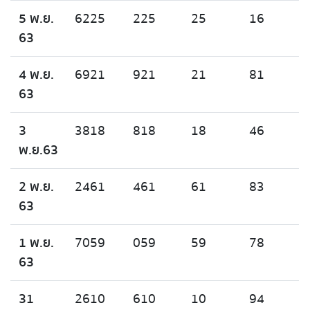
5 พ.ย.
6225
225
25
16
63
4 พ.ย.
6921
921
21
81
63
3
3818
818
18
46
พ.ย.63
2 พ.ย.
2461
461
61
83
63
1 พ.ย.
7059
059
59
78
63
31
2610
610
10
94