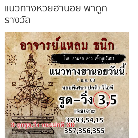
แนวทางหวยฮานอย พาถูก
รางวัล