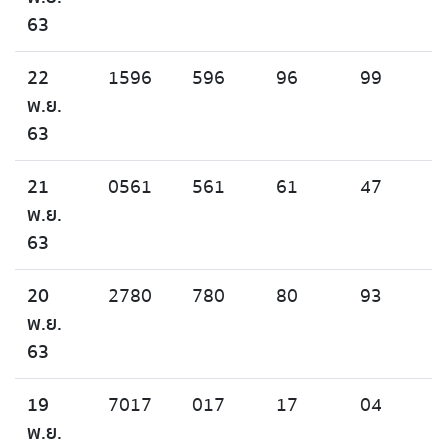
63
22
1596
596
96
99
พ.ย.
63
21
0561
561
61
47
พ.ย.
63
20
2780
780
80
93
พ.ย.
63
19
7017
017
17
04
พ.ย.