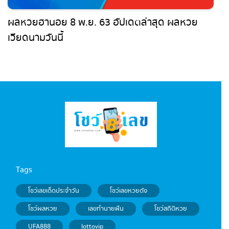
ผลหวยฮานอย 8 พ.ย. 63 อัปเดตล่าสุด ผลหวย
เวียดนามวันนี้
Tags
โชว์เลขเด็ดประจำวัน
โชว์เลขหวยดัง
โชว์ผลหวย
เลขทำนายฝัน
โชว์สถิติหวย
UFA888
lottovip