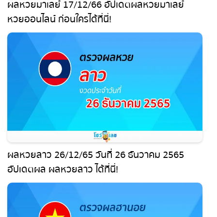
ผลหวยมาเลย์ 17/12/66 อัปเดตผลหวยมาเลย์
หวยออนไลน์ ก่อนใครได้ที่นี่!
ผลหวยลาว 26/12/65 วันที่ 26 ธันวาคม 2565
อัปเดตผล ผลหวยลาว ได้ที่นี่!