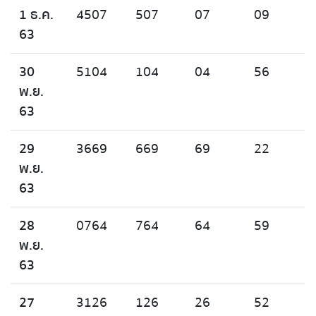
1 ธ.ค.
4507
507
07
09
63
30
5104
104
04
56
พ.ย.
63
29
3669
669
69
22
พ.ย.
63
28
0764
764
64
59
พ.ย.
63
27
3126
126
26
52