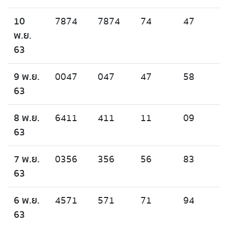
10
7874
7874
74
47
พ.ย.
63
9 พ.ย.
0047
047
47
58
63
8 พ.ย.
6411
411
11
09
63
7 พ.ย.
0356
356
56
83
63
6 พ.ย.
4571
571
71
94
63