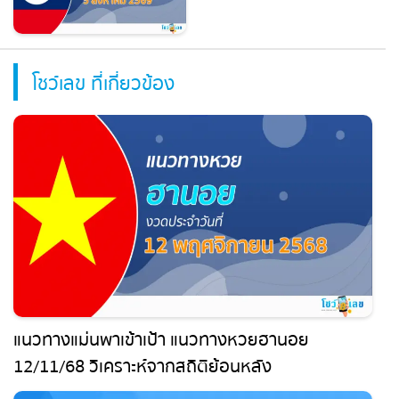
โชว์เลข ที่เกี่ยวข้อง
แนวทางแม่นพาเข้าเป้า แนวทางหวยฮานอย
12/11/68 วิเคราะห์จากสถิติย้อนหลัง