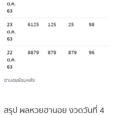
ต.ค.
63
23
6125
125
25
98
ต.ค.
63
22
8879
879
879
96
ต.ค.
63
ฮานอยย้อนหลัง
สรุป ผลหวยฮานอย งวดวันที่ 4