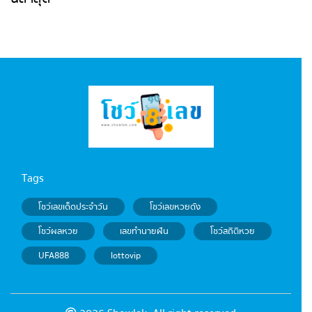
Tags
โชว์เลขเด็ดประจำวัน
โชว์เลขหวยดัง
โชว์ผลหวย
เลขทำนายฝัน
โชว์สถิติหวย
UFA888
lottovip