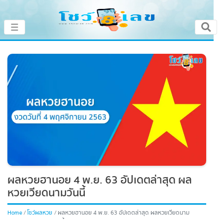
×
☰
หน้าหลัก
โชว์เลขเด็ดประจำวัน
โชว์เลขหวยดัง
โชว์ผลหวย
เลขทำนายฝัน
ผลหวยฮานอย 4 พ.ย. 63 อัปเดตล่าสุด ผล
โชว์สถิติหวย
หวยเวียดนามวันนี้
หวยสด
Home
โชว์ผลหวย
ผลหวยฮานอย 4 พ.ย. 63 อัปเดตล่าสุด ผลหวยเวียดนาม