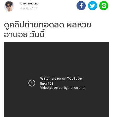
วันนี้
อาจารย์แหลม
ถ่ายทอดสดหวยรัฐบาลไทย
4 พ.ย. 2563
ดูคลิปถ่ายทอดสด ผลหวย
ถ่ายทอดสดหวยออมสิน
ฮานอย วันนี้
ถ่ายทอดสดหวยธกส.
ถ่ายทอดสดหวยลาว
ถ่ายทอดสดหวยลาว ซุปเปอร์
ถ่ายทอดสดหวยฮานอย
ถ่ายทอดสดหวยฮานอยพิเศษ
ถ่ายทอดสดหวยมาเลย์