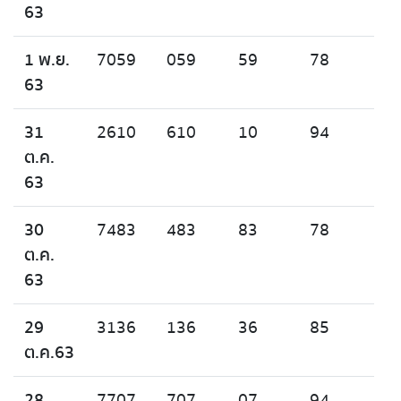
63
1 พ.ย.
7059
059
59
78
63
31
2610
610
10
94
ต.ค.
63
30
7483
483
83
78
ต.ค.
63
29
3136
136
36
85
ต.ค.63
28
7707
707
07
94