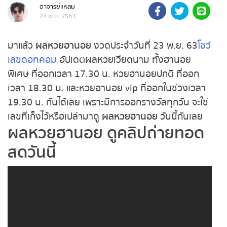
วันนี้
อาจารย์แหลม
ถ่ายทอดสดหวยรัฐบาลไทย
24 พ.ย. 2563
ถ่ายทอดสดหวยออมสิน
มาแล้ว
ผลหวยฮานอย
งวดประจำวันที่ 23 พ.ย.
63
โชว์
เลขดอทคอม
อัปเดตผลหวยเวียดนาม ทั้งฮานอย
ถ่ายทอดสดหวยธกส.
พิเศษ ที่ออกเวลา 17.30 น. หวยฮานอยปกติ ที่ออก
เวลา 18.30 น. และหวยฮานอย vip ที่ออกในช่วงเวลา
ถ่ายทอดสดหวยลาว
19.30 น. กันได้เลย เพราะมีการออกรางวัลทุกวัน จะใช่
เลขที่เก็งไว้หรือเปล่ามาดู
ผลหวยฮานอย
วันนี้กันเลย
ถ่ายทอดสดหวยลาว ซุปเปอร์
ผลหวยฮานอย
ดูคลิปถ่ายทอด
สดวันนี้
ถ่ายทอดสดหวยฮานอย
ถ่ายทอดสดหวยฮานอยพิเศษ
ถ่ายทอดสดหวยมาเลย์