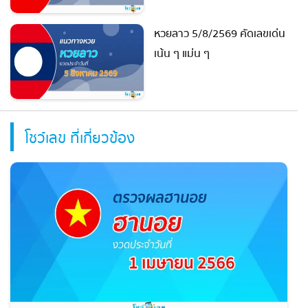
หวยลาว 5/8/2569 คัดเลขเด่น
เน้น ๆ แม่น ๆ
โชว์เลข ที่เกี่ยวข้อง