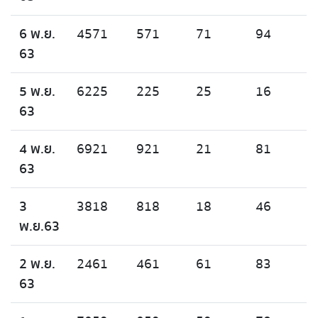
6 พ.ย.
4571
571
71
94
63
5 พ.ย.
6225
225
25
16
63
4 พ.ย.
6921
921
21
81
63
3
3818
818
18
46
พ.ย.63
2 พ.ย.
2461
461
61
83
63