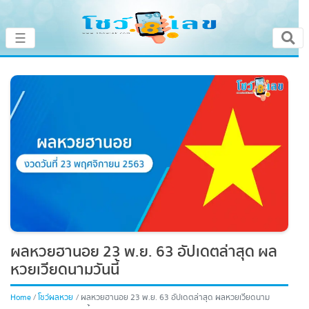
×
☰
หน้าหลัก
โชว์เลขเด็ดประจำวัน
โชว์เลขหวยดัง
โชว์ผลหวย
เลขทำนายฝัน
ผลหวยฮานอย 23 พ.ย. 63 อัปเดตล่าสุด ผล
โชว์สถิติหวย
หวยเวียดนามวันนี้
หวยสด
Home
โชว์ผลหวย
ผลหวยฮานอย 23 พ.ย. 63 อัปเดตล่าสุด ผลหวยเวียดนาม