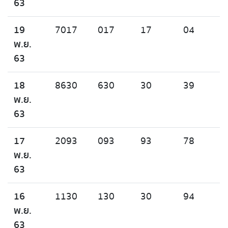
63
19
7017
017
17
04
พ.ย.
63
18
8630
630
30
39
พ.ย.
63
17
2093
093
93
78
พ.ย.
63
16
1130
130
30
94
พ.ย.
63