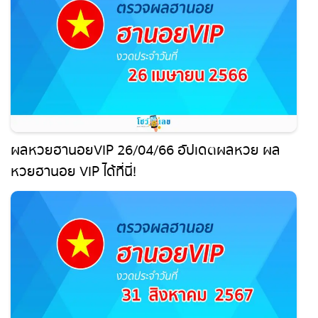
ผลหวยฮานอยVIP 26/04/66 อัปเดตผลหวย ผล
หวยฮานอย VIP ได้ที่นี่!