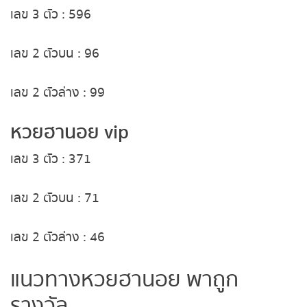
เลข 3
ตัว
: 596
หวยหุ้นรัสเซีย
เลข 2
ตัวบน
: 96
หวยหุ้นอินเดีย
เลข 2
ตัวล่าง
: 99
หวยหุ้นดาวโจนส์
หวยฮานอย vip
เลข 3
ตัว
: 371
เลข 2
ตัวบน
: 71
เลข 2
ตัวล่าง
: 46
แนวทางหวยฮานอย พาถูก
รางวัล