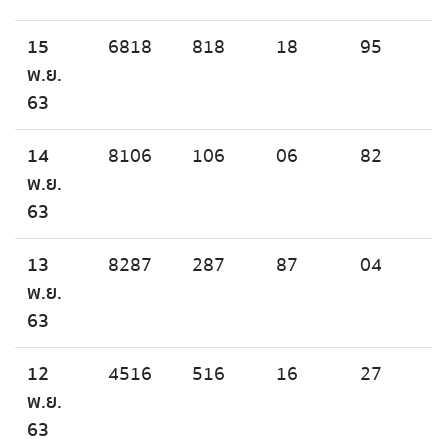
15
6818
818
18
95
พ.ย.
63
14
8106
106
06
82
พ.ย.
63
13
8287
287
87
04
พ.ย.
63
12
4516
516
16
27
พ.ย.
63