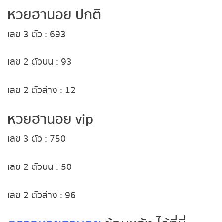
หวยฮานอย ปกติ
หวยหุ้นรัสเซีย
เลข 3
ตัว
: 693
หวยหุ้นอินเดีย
เลข 2
ตัวบน
: 93
หวยหุ้นดาวโจนส์
เลข 2
ตัวล่าง
: 12
หวยฮานอย vip
เลข 3
ตัว
: 750
เลข 2
ตัวบน
: 50
เลข 2
ตัวล่าง : 96