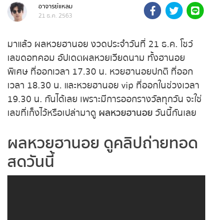
วันนี้
อาจารย์แหลม
ถ่ายทอดสดหวยรัฐบาลไทย
21 ธ.ค. 2563
ถ่ายทอดสดหวยออมสิน
มาแล้ว ผลหวยฮานอย งวดประจำวันที่ 21 ธ.ค. โชว์
เลขดอทคอม อัปเดตผลหวยเวียดนาม ทั้งฮานอย
ถ่ายทอดสดหวยธกส.
พิเศษ ที่ออกเวลา 17.30 น. หวยฮานอยปกติ ที่ออก
เวลา 18.30 น. และหวยฮานอย vip ที่ออกในช่วงเวลา
ถ่ายทอดสดหวยลาว
19.30 น. กันได้เลย เพราะมีการออกรางวัลทุกวัน จะใช่
เลขที่เก็งไว้หรือเปล่ามาดู
ผลหวยฮานอย
วันนี้กันเลย
ถ่ายทอดสดหวยลาว ซุปเปอร์
ผลหวยฮานอย
ดูคลิปถ่ายทอด
ถ่ายทอดสดหวยฮานอย
สดวันนี้
ถ่ายทอดสดหวยฮานอยพิเศษ
ถ่ายทอดสดหวยมาเลย์