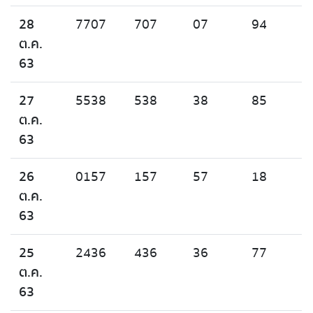
28
7707
707
07
94
ต.ค.
63
27
5538
538
38
85
ต.ค.
63
26
0157
157
57
18
ต.ค.
63
25
2436
436
36
77
ต.ค.
63