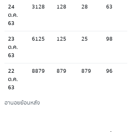
24
3128
128
28
63
ต.ค.
63
23
6125
125
25
98
ต.ค.
63
22
8879
879
879
96
ต.ค.
63
ฮานอยย้อนหลัง