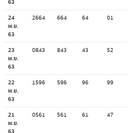
63
24
2664
664
64
01
พ.ย.
63
23
0843
843
43
52
พ.ย.
63
22
1596
596
96
99
พ.ย.
63
21
0561
561
61
47
พ.ย.
63