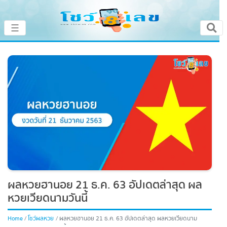
×
☰
หน้าหลัก
โชว์เลขเด็ดประจำวัน
โชว์เลขหวยดัง
โชว์ผลหวย
เลขทำนายฝัน
ผลหวยฮานอย 21 ธ.ค. 63 อัปเดตล่าสุด ผล
โชว์สถิติหวย
หวยเวียดนามวันนี้
หวยสด
Home
โชว์ผลหวย
ผลหวยฮานอย 21 ธ.ค. 63 อัปเดตล่าสุด ผลหวยเวียดนาม