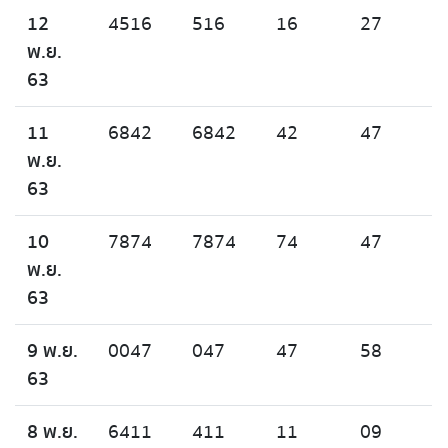
12
4516
516
16
27
พ.ย.
63
11
6842
6842
42
47
พ.ย.
63
10
7874
7874
74
47
พ.ย.
63
9 พ.ย.
0047
047
47
58
63
8 พ.ย.
6411
411
11
09