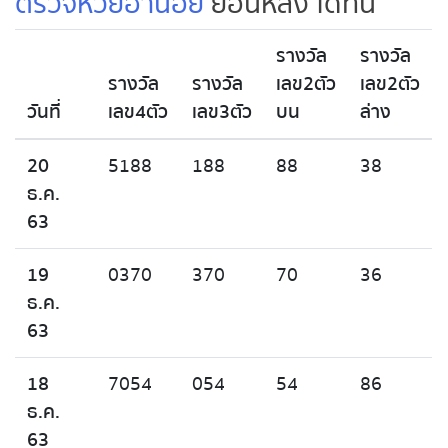
ตรวจหวยฮานอย
ย้อนหลัง ได้ที่นี่
รางวัล
รางวัล
รางวัล
รางวัล
เลข2ตัว
เลข2ตัว
วันที่
เลข4ตัว
เลข3ตัว
บน
ล่าง
20
5188
188
88
38
ธ.ค.
63
19
0370
370
70
36
ธ.ค.
63
18
7054
054
54
86
ธ.ค.
63