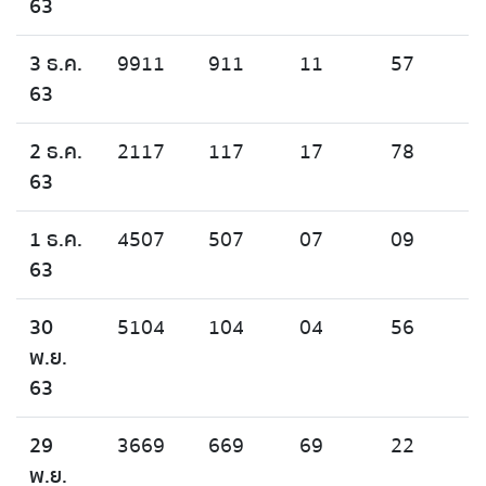
63
3 ธ.ค.
9911
911
11
57
63
2 ธ.ค.
2117
117
17
78
63
1 ธ.ค.
4507
507
07
09
63
30
5104
104
04
56
พ.ย.
63
29
3669
669
69
22
พ.ย.