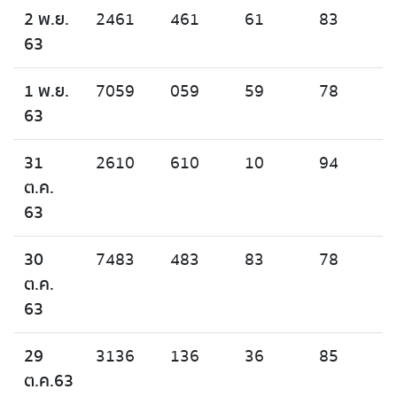
2 พ.ย.
2461
461
61
83
63
1 พ.ย.
7059
059
59
78
63
31
2610
610
10
94
ต.ค.
63
30
7483
483
83
78
ต.ค.
63
29
3136
136
36
85
ต.ค.63