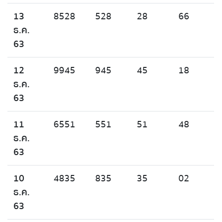
13
8528
528
28
66
ธ.ค.
63
12
9945
945
45
18
ธ.ค.
63
11
6551
551
51
48
ธ.ค.
63
10
4835
835
35
02
ธ.ค.
63