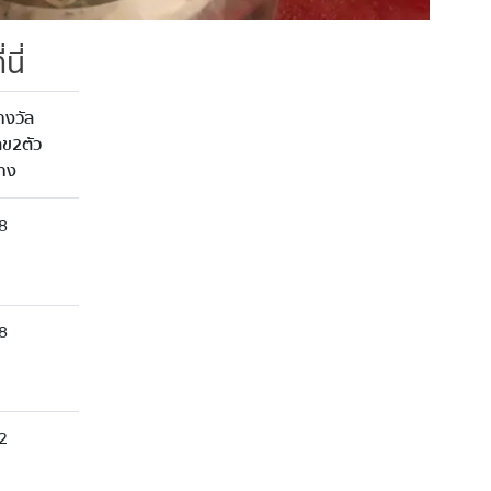
นี่
างวัล
ลข2ตัว
่าง
8
8
2