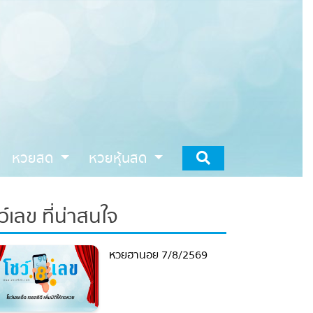
หวยสด
หวยหุ้นสด
ว์เลข ที่น่าสนใจ
หวยฮานอย 7/8/2569