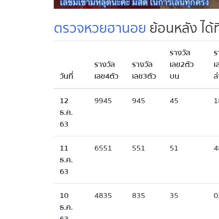
ตรวจหวยฮานอย
ย้อนหลัง ได้ที่
รางวัล
ร
รางวัล
รางวัล
เลข2ตัว
เ
วันที่
เลข4ตัว
เลข3ตัว
บน
ล
12
9945
945
45
1
ธ.ค.
63
11
6551
551
51
4
ธ.ค.
63
10
4835
835
35
0
ธ.ค.