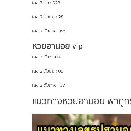
เลข 3
ตัว
: 528
เลข 2
ตัวบน
: 28
เลข 2
ตัวล่าง
: 66
หวยฮานอย vip
เลข 3
ตัว
: 109
เลข 2
ตัวบน
: 09
เลข 2
ตัวล่าง : 37
แนวทางหวยฮานอย พาถูกร