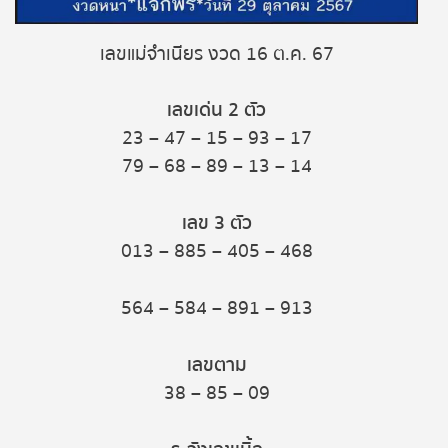
หวยหุ้นฮั่งเส็ง เช้า
เลขแม่จำเนียร งวด 16 ต.ค. 67
หวยหุ้นฮั่งเส็ง บ่าย
เลขเด่น 2 ตัว
หวยหุ้นจีน เช้า
23 – 47 – 15 – 93 – 17
หวยหุ้นจีน บ่าย
79 – 68 – 89 – 13 – 14
หวยหุ้นไต้หวัน
เลข 3 ตัว
013 – 885 – 405 – 468
หวยหุ้นสิงคโปร์
564 – 584 – 891 – 913
หวยหุ้นอิยิป
เลขตาม
หวยหุ้นเยอรมัน
38 – 85 – 09
หวยหุ้นอังกฤษ