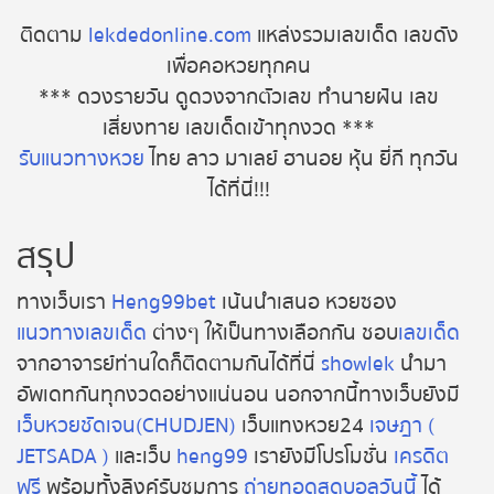
ติดตาม
lekdedonline.com
แหล่งรวมเลขเด็ด เลขดัง
เพื่อคอหวยทุกคน
*** ดวงรายวัน ดูดวงจากตัวเลข ทำนายฝัน เลข
เสี่ยงทาย เลขเด็ดเข้าทุกงวด ***
รับแนวทางหวย
ไทย ลาว มาเลย์ ฮานอย หุ้น ยี่กี ทุกวัน
ได้ที่นี่!!!
สรุป
ทางเว็บเรา
Heng99bet
เน้นนำเสนอ หวยซอง
แนวทางเลขเด็ด
ต่างๆ ให้เป็นทางเลือกกัน ชอบ
เลขเด็ด
จากอาจารย์ท่านใดก็ติดตามกันได้ที่นี่
showlek
นำมา
อัพเดทกันทุกงวดอย่างแน่นอน นอกจากนี้ทางเว็บยังมี
เว็บหวยชัดเจน(CHUDJEN)
เว็บแทงหวย24
เจษฎา (
JETSADA )
และเว็บ
heng99
เรายังมีโปรโมชั่น
เครดิต
ฟรี
พร้อมทั้งลิงค์รับชมการ
ถ่ายทอดสดบอลวันนี้
ได้