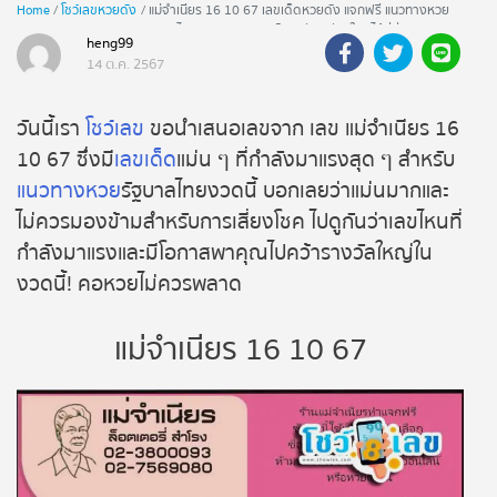
Home
โชว์เลขหวยดัง
แม่จำเนียร 16 10 67 เลขเด็ดหวยดัง แจกฟรี แนวทางหวย
ถ่ายทอดสดหวยรัฐบาลไทย
รัฐบาลไทย !! ติดตามเลขเด็ด เเม่นๆ ก่อนใคร ได้ที่นี่
heng99
showlek.com!!!
14 ต.ค. 2567
ถ่ายทอดสดหวยออมสิน
วันนี้เรา
โชว์เลข
ขอนำเสนอเลขจาก เลข แม่จำเนียร 16
ถ่ายทอดสดหวยธกส.
10 67 ซึ่งมี
เลขเด็ด
แม่น ๆ ที่กำลังมาแรงสุด ๆ สำหรับ
แนวทางหวย
รัฐบาลไทยงวดนี้ บอกเลยว่าแม่นมากและ
ถ่ายทอดสดหวยลาว
ไม่ควรมองข้ามสำหรับการเสี่ยงโชค ไปดูกันว่าเลขไหนที่
กำลังมาแรงและมีโอกาสพาคุณไปคว้ารางวัลใหญ่ใน
ถ่ายทอดสดหวยลาว ซุปเปอร์
งวดนี้! คอหวยไม่ควรพลาด
ถ่ายทอดสดหวยฮานอย
แม่จำเนียร 16 10 67
ถ่ายทอดสดหวยฮานอยพิเศษ
ถ่ายทอดสดหวยมาเลย์