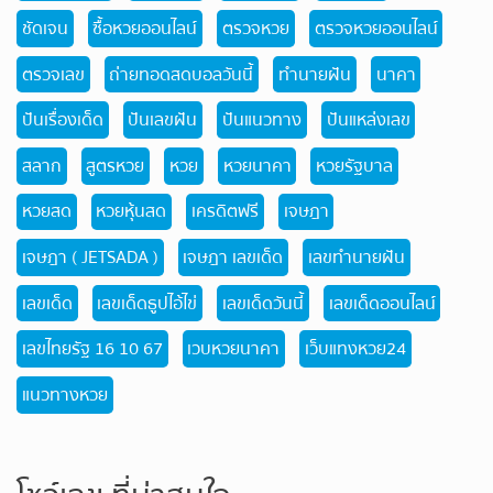
ชัดเจน
ซื้อหวยออนไลน์
ตรวจหวย
ตรวจหวยออนไลน์
ตรวจเลข
ถ่ายทอดสดบอลวันนี้
ทำนายฝัน
นาคา
ปันเรื่องเด็ด
ปันเลขฝัน
ปันแนวทาง
ปันแหล่งเลข
สลาก
สูตรหวย
หวย
หวยนาคา
หวยรัฐบาล
หวยสด
หวยหุ้นสด
เครดิตฟรี
เจษฎา
เจษฎา ( JETSADA )
เจษฎา เลขเด็ด
เลขทำนายฝัน
เลขเด็ด
เลขเด็ดธูปไอ้ไข่
เลขเด็ดวันนี้
เลขเด็ดออนไลน์
เลขไทยรัฐ 16 10 67
เวบหวยนาคา
เว็บแทงหวย24
แนวทางหวย