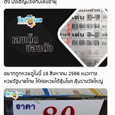
ดัง บังเอิญตรงกับเลขอายุ
อยากถูกหวยดูใบนี้ 16 สิงหาคม 2566 แนวทาง
หวยรัฐบาลไทย ให้คอหวยได้ลุ้นโชค ลุ้นรางวัลใหญ่
งวดนี้