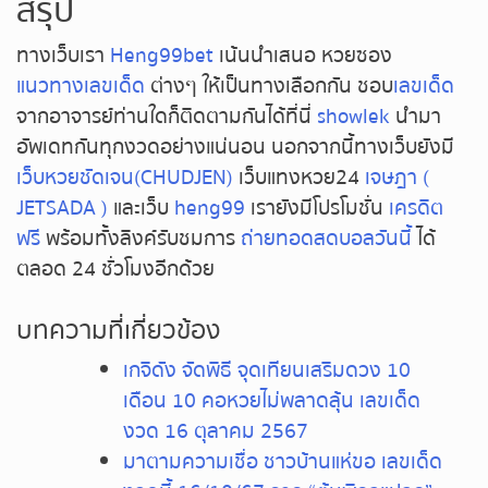
สรุป
ทางเว็บเรา
Heng99bet
เน้นนำเสนอ หวยซอง
แนวทางเลขเด็ด
ต่างๆ ให้เป็นทางเลือกกัน ชอบ
เลขเด็ด
จากอาจารย์ท่านใดก็ติดตามกันได้ที่นี่
showlek
นำมา
อัพเดทกันทุกงวดอย่างแน่นอน นอกจากนี้ทางเว็บยังมี
เว็บหวยชัดเจน(CHUDJEN)
เว็บแทงหวย24
เจษฎา (
JETSADA )
และเว็บ
heng99
เรายังมีโปรโมชั่น
เครดิต
ฟรี
พร้อมทั้งลิงค์รับชมการ
ถ่ายทอดสดบอลวันนี้
ได้
ตลอด 24 ชั่วโมงอีกด้วย
บทความที่เกี่ยวข้อง
เกจิดัง จัดพิธี จุดเทียนเสริมดวง 10
เดือน 10 คอหวยไม่พลาดลุ้น เลขเด็ด
งวด 16 ตุลาคม 2567
มาตามความเชื่อ ชาวบ้านแห่ขอ เลขเด็ด