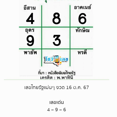
ถ่ายทอดสดหวยญีปุ่น
ถ่ายทอดสดหวยไต้หวัน
ถ่ายทอดสดหวยกัมพูชา GD
หวยหุ้นสด
หวยหุ้นไทย เย็น
หวยหุ้นเกาหลี
เลขไทยรัฐแม่นๆ งวด 16 ต.ค. 67
หวยหุ้นนิเคอิ เช้า
เลขเด่น
หวยหุ้นนิเคอิ บ่าย
4 – 9 – 6