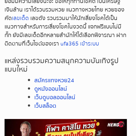
ย่อมมีความเสี่ยงนะจ๊ะ ขอให้ทุกท่านโชคดี เป็นเศรษฐี
เงินล้าน เราได้รวบรวมหวย แนวทางหวยไทย หวยซอง
หวยหุ้นรัสเซีย
คัด
เลขเด็ด
เลขดัง รวบรวมมาให้นักเสี่ยงโชคได้เป็น
แนวทางสำหรับการเสี่ยงโชคในงวดนี้ แจกฟรีแบบไม่มี
หวยหุ้นอินเดีย
กั๊ก ยังมีเลขเด็ดอีกหลายสำนักให้ได้เลือกพิจารณา ฝาก
ติดตามที่เว็บไซต์ของเรา
ufa365 เข้าระบบ
หวยหุ้นดาวโจนส์
แหล่งรวบรวมความสนุกความบันเทิงรูป
แบบใหม่
สมัครแทงหวย24
ดูหนังออนไลน์
เว็บดูบอลออนไลน์
เว็บสล็อต