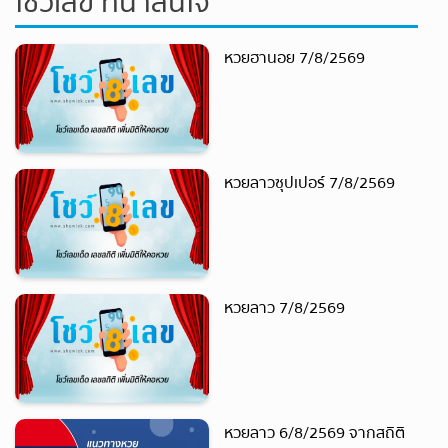
โชว์เลข ที่น่าสนใจ
หวยฮานอย 7/8/2569
หวยลาวซุปเปอร์ 7/8/2569
หวยลาว 7/8/2569
หวยลาว 6/8/2569 จากสถิติ