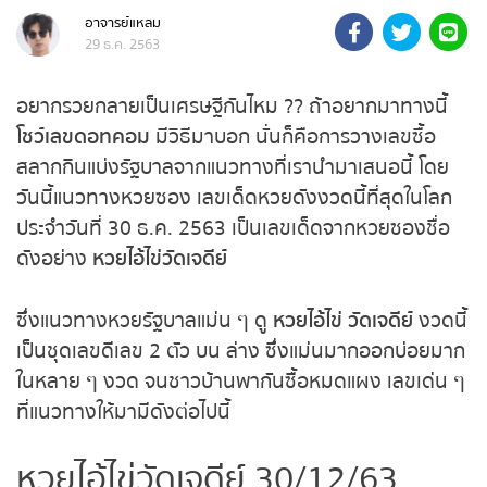
คอม อยากนำเสนอ
อาจารย์แหลม
ถ่ายทอดสดหวยรัฐบาลไทย
29 ธ.ค. 2563
ถ่ายทอดสดหวยออมสิน
อยากรวยกลายเป็นเศรษฐีกันไหม ?? ถ้าอยากมาทางนี้
โชว์เลขดอทคอม
มีวิธีมาบอก นั่นก็คือการวางเลขซื้อ
ถ่ายทอดสดหวยธกส.
สลากกินแบ่งรัฐบาลจากแนวทางที่เรานำมาเสนอนี้ โดย
วันนี้แนวทางหวยซอง เลขเด็ดหวยดังงวดนี้ที่สุดในโลก
ถ่ายทอดสดหวยลาว
ประจำวันที่ 30 ธ.ค. 2563 เป็นเลขเด็ดจากหวยซองชื่อ
ดังอย่าง
หวยไอ้ไข่วัดเจดีย์
ถ่ายทอดสดหวยลาว ซุปเปอร์
ซึ่งแนวทางหวยรัฐบาลแม่น ๆ ดู
หวยไอ้ไข่ วัดเจดีย์
งวด
ถ่ายทอดสดหวยฮานอย
นี้ เป็นชุดเลขดีเลข 2 ตัว บน ล่าง ซึ่งแม่นมากออกบ่อย
มากในหลาย ๆ งวด จนชาวบ้านพากันซื้อหมดแผง เลข
ถ่ายทอดสดหวยฮานอยพิเศษ
เด่น ๆ ที่แนวทางให้มามีดังต่อไปนี้
ถ่ายทอดสดหวยมาเลย์
หวยไอ้ไข่วัดเจดีย์ 30/12/63