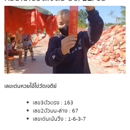
ถ่ายทอดสดหวยญีปุ่น
ถ่ายทอดสดหวยไต้หวัน
ถ่ายทอดสดหวยกัมพูชา GD
หวยหุ้นสด
หวยหุ้นไทย เย็น
เลขเด่นหวยไอ้ไข่วัดเจดีย์
หวยหุ้นเกาหลี
เลข3ตัวตรง : 163
หวยหุ้นนิเคอิ เช้า
เลข2ตัวบน-ล่าง : 67
เลขเด่นเน้นวิ่ง : 1-6-3-7
หวยหุ้นนิเคอิ บ่าย