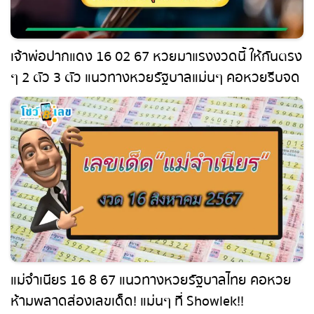
เจ้าพ่อปากแดง 16 02 67 หวยมาแรงงวดนี้ ให้กัน
ตรง ๆ 2 ตัว 3 ตัว แนวทางหวยรัฐบาลแม่นๆ คอ
หวยรีบจดด่วน แจกให้ฟรีๆ
แม่จำเนียร 16 8 67 แนวทางหวยรัฐบาลไทย คอหวย
ห้ามพลาดส่องเลขเด็ด! แม่นๆ ที่ Showlek!!