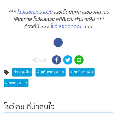
***
โชว์เลขหวยรายวัน
เลขเด็ดมงคล เลขมงคล เลข
หวยหุ้นรัสเซีย
เสี่ยงทาย โชว์ผลหวย สถิติหวย ทำนายฝัน ***
ต้องที่นี่ >>>
โชว์เลขดอทคอม
<<<
หวยหุ้นอินเดีย
หวยหุ้นดาวโจนส์
แชร์
ทำนายฝัน
ฝันเห็นพญานาค
เลขทำนายฝัน
เลขพญานาค
โชว์เลข ที่น่าสนใจ