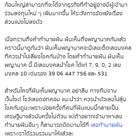
หวยหุ้นฮั่งเส็ง เช้า
ต้องการเงินก้อนใหญ่สามารถที่จะได้จากธุรกิจที่ทำอยู่
อาจมีผู้เข้ามาร่วมลงทุนใหม่ ๆ เพิ่มมากขึ้น ให้ระวังการ
หวยหุ้นฮั่งเส็ง บ่าย
ขัดแย้งเรื่องส่วนแบ่งไม่ลงตัว
หวยหุ้นจีน เช้า
เมื่อทราบถึงคำทำนายฝัน ฝันเห็นถึงพญานาคกันแล้ว
คราวนี้มาดูกันว่า ฝันเห็นพญานาคจะมีเลขเด็ดเลข
หวยหุ้นจีน บ่าย
มงคลที่ควรนำไปเสี่ยงโชคกันบ้าง โดยคำทำนายฝัน
ฝันเห็นพญานาค นี้ มีเลขมงคลนำโชค ได้แก่ 7, 9, 0, 2
หวยหุ้นไต้หวัน
เลขมงคล
10
เด่นรอง
39
06 447 756 และ 531
หวยหุ้นสิงคโปร์
สำหรับใครที่ฝันเห็นพญานาค อย่าลืม ทางทีมงาน
เว็บไซต์ โชว์เลขดอทคอม แนะนำว่า ควรนำตัวเลขไปลุ้น
หวยหุ้นอิยิป
โชคกันดูนะเพราะบ่อยครั้งที่คนที่ฝันแบบนี้กลายเป็น
เศรษฐีมาแล้วนับครั้งไม่ถ้วน แต่ถ้าอยากเข้ามาหาเลข
หวยหุ้นเยอรมัน
ทำนายฝันอื่นๆ ก็สามารถติดตามได้ที่
เลขทำนายฝัน
เพราะเราได้รวบรวมมาให้แล้วละ
หวยหุ้นอังกฤษ