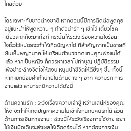
อยู่แดนไกลด้วย
ถ่ายทอดสดหวยญีปุ่น
โดยเฉพาะกับชาวต่างชาติ หากตอนนี้มีการติดต่อพูด
ถ่ายทอดสดหวยไต้หวัน
คุยอยู่แนะนำให้พูดหวาน ๆ ทำตัวน่ารัก ๆ เข้าไว้ เดี๋ยว
โชคเดี๋ยวลาภก็จะมาถึงที่ กระนั้นให้ระวังเรื่องความ
ถ่ายทอดสดหวยกัมพูชา GD
ใจร้อนใจเร็วไว้หน่อยจะทำให้เกิดปัญหาได้ ที่สำคัญหาก
เป็นชายที่ฝันเห็นพญานาค ให้เตรียมตัวบวชทดแทน
หวยหุ้นสด
คุณพ่อแม่ได้แล้ว หากเป็นหญิง ก็ควรหาเวลาไปทำบุญ
ปฏิบัติธรรม เพื่อชำระล้างจิตใจให้สงบ หนุนนำชีวิตให้ดี
หวยหุ้นไทย เย็น
ยิ่งๆ ขึ้น ทั้งนี้หากแยกย่อยคำทำนายในด้านต่าง ๆ
อาทิ ความรัก การงานแล้ว สามารถตีความได้ดังนี้
หวยหุ้นเกาหลี
หวยหุ้นนิเคอิ เช้า
ด้านความรัก
: ระวังเรื่องความเจ้าชู้ หว่านเสน่ห์ของ
คุณให้ดี จะทำให้เกิดปัญหาความไม่เข้าใจกันกับคนรักได้
หวยหุ้นนิเคอิ บ่าย
ส่วนด้านการเงินการงาน
: ช่วงนี้ให้ระวังเรื่องการใช้
จ่าย อย่าใช้เงินมือเติบจะส่งผลให้เดือดร้อนได้ หาก