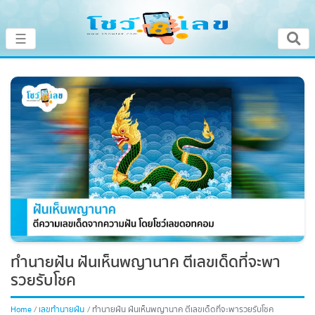
×
☰
หน้าหลัก
โชว์เลขเด็ดประจำวัน
โชว์เลขหวยดัง
โชว์ผลหวย
เลขทำนายฝัน
ทำนายฝัน ฝันเห็นพญานาค ตีเลขเด็ดที่จะพา
โชว์สถิติหวย
รวยรับโชค
หวยสด
Home
เลขทำนายฝัน
ทำนายฝัน ฝันเห็นพญานาค ตีเลขเด็ดที่จะพารวยรับโชค