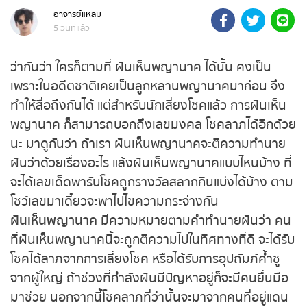
อาจารย์แหลม
ถ่ายทอดสดหวยรัฐบาลไทย
5 วันที่แล้ว
ถ่ายทอดสดหวยออมสิน
ว่ากันว่า ใครก็ตามที่ ฝันเห็นพญานาค ได้นั้น คงเป็น
เพราะในอดีตชาติเคยเป็นลูกหลานพญานาคมาก่อน จึง
ถ่ายทอดสดหวยธกส.
ทำให้สื่อถึงกันได้ แต่สำหรับนักเสี่ยงโชคแล้ว การฝันเห็น
พญานาค ก็สามารถบอกถึงเลขมงคล โชคลาภได้อีก
ถ่ายทอดสดหวยลาว
ด้วยนะ มาดูกันว่า ถ้าเรา ฝันเห็นพญานาคจะตีความ
ทำนายฝันว่าด้วยเรื่องอะไร แล้งฝันเห็นพญานาคแบบ
ถ่ายทอดสดหวยลาว ซุปเปอร์
ไหนบ้าง ที่จะได้เลขเด็ดพารับโชคถูกรางวัลสลากกินแบ่ง
ได้บ้าง ตามโชว์เลขมาเดี๋ยวจะพาไปไขความกระจ่างกัน
ถ่ายทอดสดหวยฮานอย
ฝันเห็นพญานาค
มีความหมายตามคำทำนายฝันว่า
คนที่ฝันเห็นพญานาคนี้จะถูกตีความไปในทิศทางที่ดี จะ
ถ่ายทอดสดหวยฮานอยพิเศษ
ได้รับโชคได้ลาภจากการเสี่ยงโชค หรือได้รับการอุปถัมภ์
ค้ำชูจากผู้ใหญ่ ถ้าช่วงที่กำลังฝันมีปัญหาอยู่ก็จะมีคน
ถ่ายทอดสดหวยมาเลย์
ยื่นมือมาช่วย นอกจากนี้โชคลาภที่ว่านั้นจะมาจากคนที่