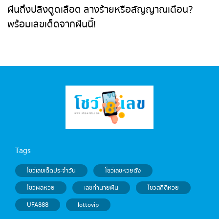
Tags
โชว์เลขเด็ดประจำวัน
โชว์เลขหวยดัง
โชว์ผลหวย
เลขทำนายฝัน
โชว์สถิติหวย
UFA888
lottovip
2026 Showlek. All right reserved