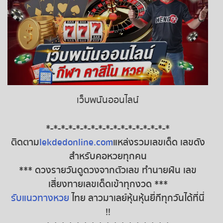
เว็บพนันออนไลน์
*-*-*-*-*-*-*-*-*-*-*-*-*-*-*-*-*
ติดตาม
lekdedonline.com
แหล่งรวมเลขเด็ด เลขดัง
สำหรับคอหวยทุกคน
*** ดวงรายวันดูดวงจากตัวเลข ทำนายฝัน เลข
เสี่ยงทายเลขเด็ดเข้าทุกงวด ***
รับแนวทางหวย
ไทย ลาวมาเลย์หุ้นหุ้นยี่กีทุกวันได้ที่นี่
!!