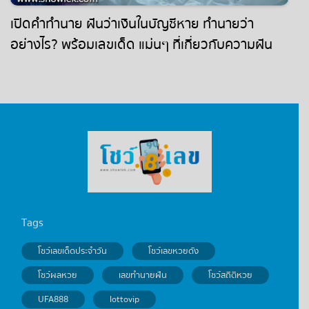
เปิดคำทำนาย ฝันว่าเงินในบัญชีหาย ทำนายว่า
อย่างไร? พร้อมเลขเด็ด แม่นๆ ที่เกี่ยวกับความฝัน
เเจกฟรี เช็กเลย !
Tags
โชว์เลขเด็ดประจำวัน
โชว์เลขหวยดัง
โชว์ผลหวย
เลขทำนายฝัน
โชว์สถิติหวย
UFA888
lottovip