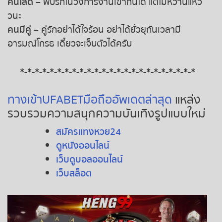
คนโสด
– พบรักในวงการงานเข้ากันได้ แต่ไม่หวานแหว๋
วนะ
คนมีคู่
– คู่รักอย่าได้ใจร้อน อย่าได้ยั่วยุกันเวลามี
อารมณ์โกรธ เดี๋ยวจะเจ็บตัวได้ครับ
*-*-*-*-*-*-*-*-*-*-*-*-*-*-*-*-*-*-*-*-*-*-*-*
ทางเข้าUFABETมือถืออัพเดตล่าสุด
แหล่ง
รวบรวมความสนุกความบันเทิงรูปแบบใหม่
สมัครแทงหวย24
ดูหนังออนไลน์
เว็บดูบอลออนไลน์
เว็บสล็อต