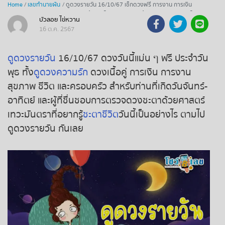
Home
เลขทำนายฝัน
ดูดวงรายวัน 16/10/67 เช็กดวงฟรี การงาน การเงิน
ถ่ายทอดสดหวยรัฐบาลไทย
ความรัก พร้อมเคล็ดลับเสริมดวง ห้ามพลาด! แจกเลขเด็ด
บัวลอย ไข่หวาน
แม่น ๆ
16 ต.ค. 2567
ถ่ายทอดสดหวยออมสิน
ดูดวงรายวัน
16/10/67 ดวงวันนี้แม่น ๆ ฟรี ประจำวัน
ถ่ายทอดสดหวยธกส.
พุธ ทั้ง
ดูดวงความรัก
ดวงเนื้อคู่ การเงิน การงาน
สุขภาพ ชีวิต และครอบครัว สำหรับท่านที่เกิดวันจันทร์-
ถ่ายทอดสดหวยลาว
อาทิตย์ และผู้ที่ชื่นชอบการตรวจดวงชะตาด้วยศาสตร์
เทวะมันตราที่อยากรู้
ชะตาชีวิต
วันนี้เป็นอย่างไร ตามไป
ถ่ายทอดสดหวยลาว ซุปเปอร์
ดูดวงรายวัน กันเลย
ถ่ายทอดสดหวยฮานอย
ถ่ายทอดสดหวยฮานอยพิเศษ
ถ่ายทอดสดหวยมาเลย์