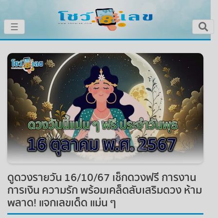
×
☰
หน้าหลัก
โชว์เลขเด็ดประจำวัน
โชว์เลขหวยดัง
โชว์ผลหวย
เลขทำนายฝัน
ดูดวงรายวัน 16/10/67 เช็กดวงฟรี การงาน
โชว์สถิติหวย
การเงิน ความรัก พร้อมเคล็ดลับเสริมดวง ห้าม
พลาด! แจกเลขเด็ด แม่น ๆ
หวยสด