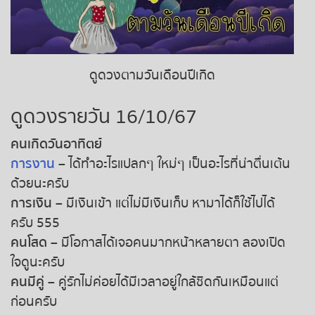
ถ่ายทอดสดหวยญีปุ่น
ถ่ายทอดสดหวยไต้หวัน
ดูดวงตามวันเดือนปีเกิด
ถ่ายทอดสดหวยกัมพูชา GD
ดูดวงรายวัน 16/10/67
หวยหุ้นสด
คนเกิดวันอาทิตย์
การงาน
– ได้ทำอะไรแปลกๆ ใหม่ๆ เป็นอะไรที่น่าตื่นเต้น
หวยหุ้นไทย เย็น
ด้วยนะครับ
การเงิน
– มีเงินเข้า แต่ไม่มีเงินเก็บ หามาได้ก็ใช้ไปได้
หวยหุ้นเกาหลี
ครับ 555
หวยหุ้นนิเคอิ เช้า
คนโสด
– มีโอกาสได้เจอคนมากหน้าหลายตา ลองเปิด
ใจดูนะครับ
หวยหุ้นนิเคอิ บ่าย
คนมีคู่
– คู่รักไม่ค่อยได้มีเวลาอยู่ใกล้ชิดกันเหมือนแต่
ก่อนครับ