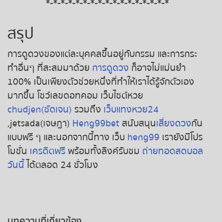
*-*-*-*-*-*-*-*-*-*-*-*-*-*-*-*-*
สรุป
การดูดวงของแต่ละบุคคลขึ้นอยู่กับกรรม และการกระ
ทำอื่นๆ ที่สะสมมาด้วย
การดูดวง
ก็อาจไม่แม่นยำ
100% เป็นเพียงตัวช่วยหนึ่งที่ทำให้เราได้รู้จักตัวเอง
มากขึ้น โชว์เลขดอทคอม เว็บไซต์หวย
chudjen(ชัดเจน)
รวมถึง
เว็บแทงหวย24
,jetsada(เจษฎา)
Heng99bet
สนับสนุน
เสี่ยงดวง
กัน
แบบฟรี ๆ และนอกจากนี้ทาง เว็บ
heng99
เรายังมีโปร
โมชั่น
เครดิตฟรี
พร้อมทั้งลิงค์รับชม
ถ่ายทอดสดบอล
วันนี้
ได้ตลอด 24 ชั่วโมง
บทความที่เกี่ยวข้อง