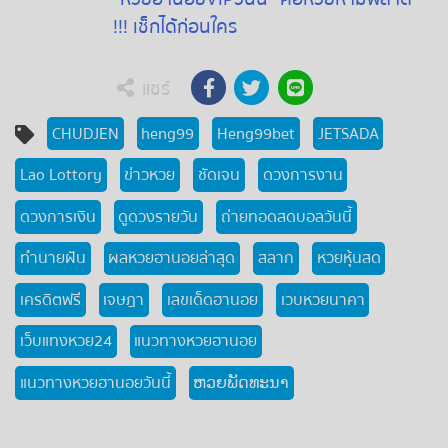
!!! เช็กได้ก่อนใคร
แชร์
CHUDJEN
heng99
Heng99bet
JETSADA
Lao Lottory
ข่าวหวย
ชัดเจน
ดวงการงาน
ดวงการเงิน
ดูดวงรายวัน
ถ่ายทอดสดบอลวันนี้
ทำนายฝัน
ผลหวยฮานอยล่าสุด
สลาก
หวยหุ้นสด
เครดิตฟรี
เจษฎา
เลขเด็ดฮานอย
เวบหวยนาคา
เว็บแทงหวย24
แนวทางหวยฮานอย
แนวทางหวยฮานอยวันนี้
ຫວຍພັດທະນາ