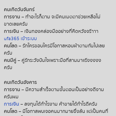
หวยหุ้นฮั่งเส็ง เช้า
คนเกิดวันจันทร์
หวยหุ้นฮั่งเส็ง บ่าย
การงาน
– ทำอะไรก็ตาม จะมีคนเมตตาช่วยเหลือไม่
ขาดเลยครับ
หวยหุ้นจีน เช้า
การเงิน
– เงินทองคล่องมืออย่างที่คิดหวังจร๊าาา
ufa365 เข้าระบบ
หวยหุ้นจีน บ่าย
คนโสด
– รักใครชอบใครมีโอกาสหอบผ้าตามกันไปเลย
ครับ
หวยหุ้นไต้หวัน
คนมีคู่
– คู่รักระวังปันใจเพราะมือที่สามมาแร๊งงงงง
ครับ
หวยหุ้นสิงคโปร์
คนเกิดวันอังคาร
หวยหุ้นอิยิป
การงาน
– มีความสำเร็จตามขั้นตอนเป็นอย่างดีงาม
ครับผม
หวยหุ้นเยอรมัน
การเงิน
– ลงทุนได้กำไรงาม ค้าขายได้กำไรดีครับ
คนโสด
– มีโอกาสพบเจอคนมากมายซึ่งล้น แต่เป็นคนที่
หวยหุ้นอังกฤษ