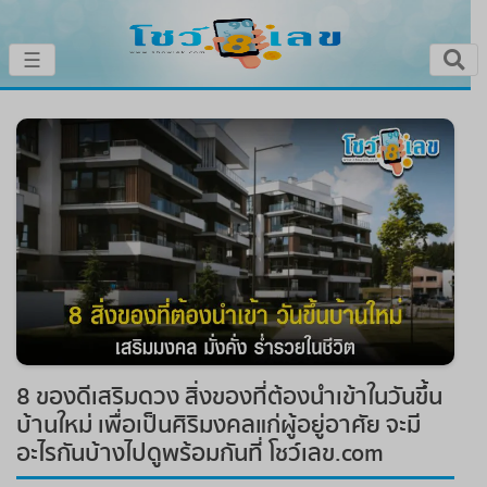
×
☰
หน้าหลัก
โชว์เลขเด็ดประจำวัน
โชว์เลขหวยดัง
โชว์ผลหวย
เลขทำนายฝัน
8 ของดีเสริมดวง สิ่งของที่ต้องนำเข้าในวันขึ้น
โชว์สถิติหวย
บ้านใหม่ เพื่อเป็นศิริมงคลแก่ผู้อยู่อาศัย จะมี
อะไรกันบ้างไปดูพร้อมกันที่ โชว์เลข.com
หวยสด