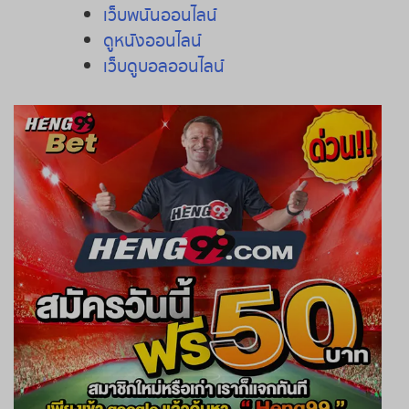
เว็บพนันออนไลน์
ดูหนังออนไลน์
เว็บดูบอลออนไลน์