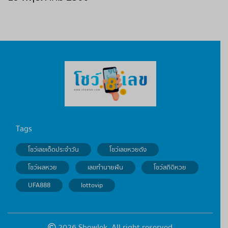
Tags
โชว์เลขเด็ดประจำวัน
โชว์เลขหวยดัง
โชว์ผลหวย
เลขทำนายฝัน
โชว์สถิติหวย
UFA888
lottovip
2026 Showlek. All right reserved