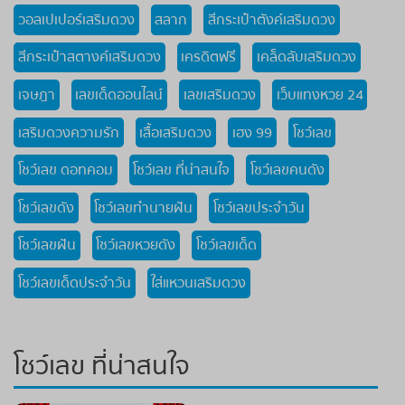
วอลเปเปอร์เสริมดวง
สลาก
สีกระเป๋าตังค์เสริมดวง
สีกระเป๋าสตางค์เสริมดวง
เครดิตฟรี
เคล็ดลับเสริมดวง
เจษฎา
เลขเด็ดออนไลน์
เลขเสริมดวง
เว็บแทงหวย 24
เสริมดวงความรัก
เสื้อเสริมดวง
เฮง 99
โชว์เลข
โชว์เลข ดอทคอม
โชว์เลข ที่น่าสนใจ
โชว์เลขคนดัง
โชว์เลขดัง
โชว์เลขทำนายฝัน
โชว์เลขประจำวัน
โชว์เลขฝัน
โชว์เลขหวยดัง
โชว์เลขเด็ด
โชว์เลขเด็ดประจำวัน
ใส่แหวนเสริมดวง
โชว์เลข ที่น่าสนใจ