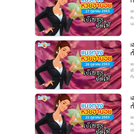
ทั
เลข
แนว
นอย
เล
ทั
เลข
เชื
ที่
เล
ทั
เลข
แนว
นอย