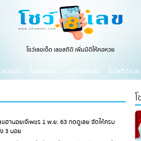
โชว์เลขเด็ด เลขสถิติ เพิ่มมิติให้คอหวย
ขหวยดัง
โชว์ผลหวย
เลขทำนายฝัน
โชว์สถิติหวย
โช
ขฮานอยเจ๊เพชร 1 พ.ย. 63 กดดูเลย จัดให้ครบ
้ง 3 นอย