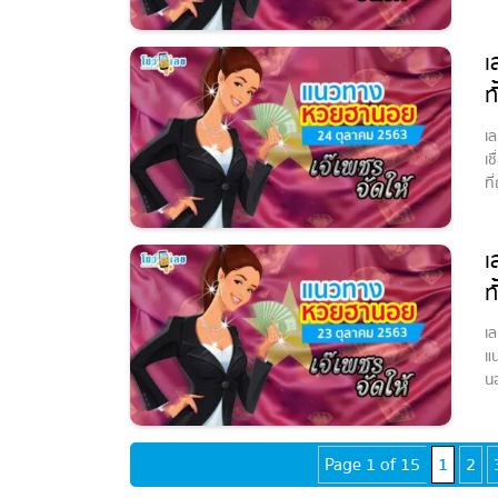
เล
ทั
เลข
เชื
ที่
เล
ทั
เลข
แนว
นอย
Page 1 of 15
1
2
3