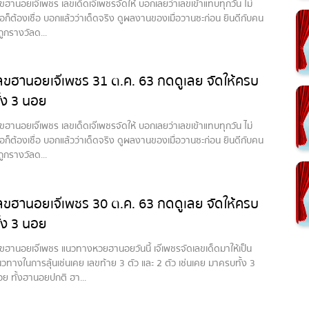
ฮานอยเจ๊เพชร เลขเด็ดเจ๊เพชรจัดให้ บอกเลยว่าเลขเข้าแทบทุกวัน ไม่
่อก็ต้องเชื่อ บอกแล้วว่าเด็ดจริง ดูผลงานของเมื่อวานซะก่อน ยินดีกับคน
ถูกรางวัลด...
ขฮานอยเจ๊เพชร 31 ต.ค. 63 กดดูเลย จัดให้ครบ
้ง 3 นอย
ฮานอยเจ๊เพชร เลขเด็ดเจ๊เพชรจัดให้ บอกเลยว่าเลขเข้าแทบทุกวัน ไม่
่อก็ต้องเชื่อ บอกแล้วว่าเด็ดจริง ดูผลงานของเมื่อวานซะก่อน ยินดีกับคน
ถูกรางวัลด...
ขฮานอยเจ๊เพชร 30 ต.ค. 63 กดดูเลย จัดให้ครบ
้ง 3 นอย
ฮานอยเจ๊เพชร แนวทางหวยฮานอยวันนี้ เจ๊เพชรจัดเลขเด็ดมาให้เป็น
ทางในการลุ้นเช่นเคย เลขท้าย 3 ตัว และ 2 ตัว เช่นเคย มาครบทั้ง 3
 ทั้งฮานอยปกติ ฮา...