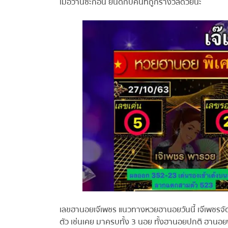
เมื่อวานซะก่อน ยินดีกับคนที่ถูกรางวัลด้วยนะ
เลขฮานอยเจ๊เพชร แนวทางหวยฮานอยวันนี้ เจ๊เพชรจัดเล
ตัว เช่นเคย มาครบทั้ง 3 นอย ทั้งฮานอยปกติ ฮานอยพิเ