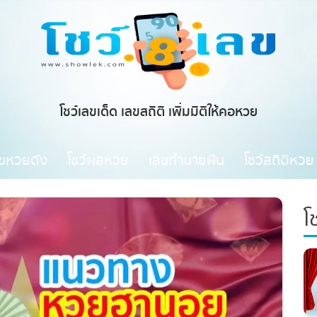
โชว์เลขเด็ด เลขสถิติ เพิ่มมิติให้คอหวย
ขหวยดัง
โชว์ผลหวย
เลขทำนายฝัน
โชว์สถิติหวย
โช