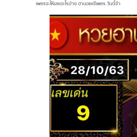
เพชรจะให้เลขอะไรบ้าง ฮานอยเจ๊เพชร วันนี้จ้า