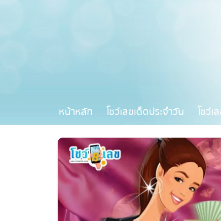
หน้าหลัก
โชว์เลขเด็ดประจำวัน
โชว์เล