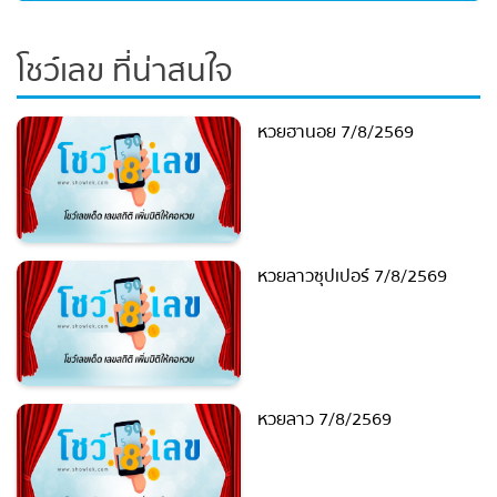
หวยฮานอย 7/8/2569
หวยลาวซุปเปอร์ 7/8/2569
หวยลาว 7/8/2569
หวยลาว 6/8/2569 จากสถิติ
หวยลาวพัฒนาย้อนหลัง