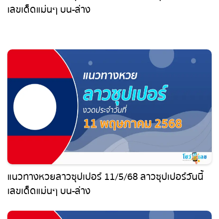
หวยหุ้นรัสเซีย
หวยหุ้นอินเดีย
หวยหุ้นดาวโจนส์
แนวทางหวยลาวซุปเปอร์ 11/5/68 ลาวซุปเปอร์วันนี้
เลขเด็ดแม่นๆ บน-ล่าง