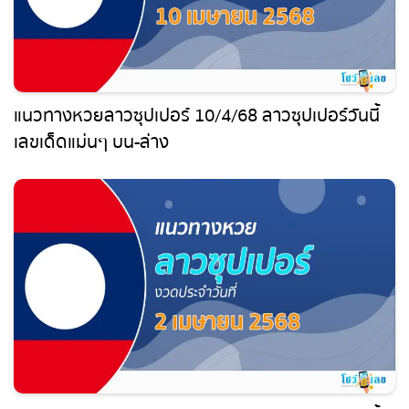
แนวทางหวยลาวซุปเปอร์ 10/4/68 ลาวซุปเปอร์วันนี้
เลขเด็ดแม่นๆ บน-ล่าง
แนวทางหวยลาวซุปเปอร์ 2/04/68 ลาวซุปเปอร์วันนี้
เลขเด็ดแม่นๆ บน-ล่าง