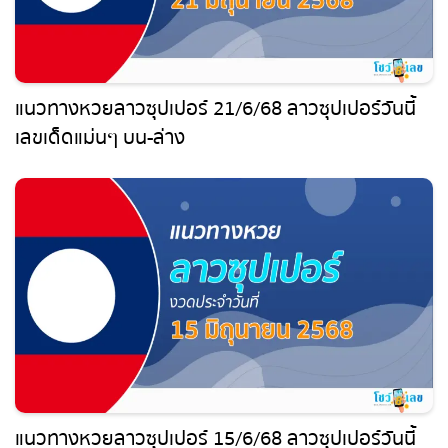
หวยหุ้นฮั่งเส็ง เช้า
หวยหุ้นฮั่งเส็ง บ่าย
แนวทางหวยลาวซุปเปอร์ 21/6/68 ลาวซุปเปอร์วันนี้
เลขเด็ดแม่นๆ บน-ล่าง
หวยหุ้นจีน เช้า
หวยหุ้นจีน บ่าย
หวยหุ้นไต้หวัน
หวยหุ้นสิงคโปร์
หวยหุ้นอิยิป
หวยหุ้นเยอรมัน
แนวทางหวยลาวซุปเปอร์ 15/6/68 ลาวซุปเปอร์วันนี้
เลขเด็ดแม่นๆ บน-ล่าง
หวยหุ้นอังกฤษ