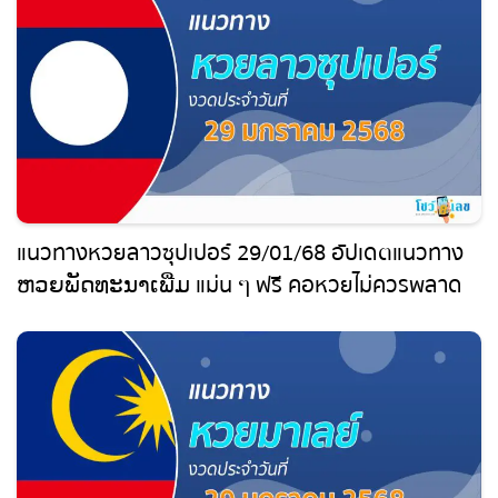
ถ่ายทอดสดหวยญีปุ่น
ถ่ายทอดสดหวยไต้หวัน
ถ่ายทอดสดหวยกัมพูชา GD
หวยหุ้นสด
แนวทางหวยลาวซุปเปอร์ 29/01/68 อัปเดตแนวทาง
ຫວຍພັດທະນາເພີ່ມ แม่น ๆ ฟรี คอหวยไม่ควรพลาด
หวยหุ้นไทย เย็น
!!!
หวยหุ้นเกาหลี
หวยหุ้นนิเคอิ เช้า
หวยหุ้นนิเคอิ บ่าย