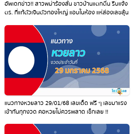
อัพเดทข่าว!! สาวพม่าร้องลั่น ชาวบ้านแตกตื่น รีบ
ถ่ายทอดสดหวยรัฐบาลไทย
แจ้งตร. ที่แท้ตัวเงินตัวทองใหญ่ แอบในห้อง แห่ส่อง
เลขลุ้นรวยงวด 1/2/68
ถ่ายทอดสดหวยออมสิน
ถ่ายทอดสดหวยธกส.
ถ่ายทอดสดหวยลาว
ถ่ายทอดสดหวยลาว ซุปเปอร์
ถ่ายทอดสดหวยฮานอย
แนวทางหวยลาว 29/01/68 เลขเด็ด ฟรี ๆ เลขมา
แรง เข้ากันทุกงวด คอหวยไม่ควรพลาด เช็กเลย !!
ถ่ายทอดสดหวยฮานอยพิเศษ
ถ่ายทอดสดหวยมาเลย์