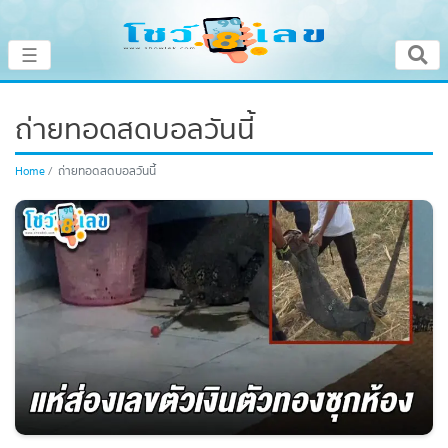
×
☰
หน้าหลัก
ถ่ายทอดสดบอลวันนี้
โชว์เลขเด็ดประจำวัน
Home
ถ่ายทอดสดบอลวันนี้
โชว์เลขหวยดัง
โชว์ผลหวย
เลขทำนายฝัน
โชว์สถิติหวย
หวยสด