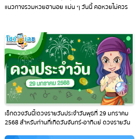
พลาด !!!
หวยหุ้นรัสเซีย
หวยหุ้นอินเดีย
หวยหุ้นดาวโจนส์
เช็กดวงวันนี้!ดวงรายวันประจำวันพุธที่ 29 มกราคม
2568 สำหรับท่านที่เกิดวันจันทร์-อาทิตย์ ดวงราย
วันแม่นๆ ฟรี ไม่ต้องเสียเงิน