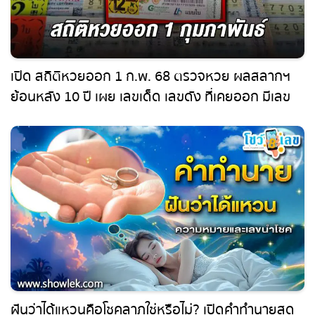
หวยหุ้นฮั่งเส็ง เช้า
หวยหุ้นฮั่งเส็ง บ่าย
เปิด สถิติหวยออก 1 ก.พ. 68 ตรวจหวย ผลสลากฯ
ย้อนหลัง 10 ปี เผย เลขเด็ด เลขดัง ที่เคยออก มีเลข
หวยหุ้นจีน เช้า
ออกซ้ำด้วย เช็กผลทุกรางวัลที่นี่
หวยหุ้นจีน บ่าย
หวยหุ้นไต้หวัน
หวยหุ้นสิงคโปร์
หวยหุ้นอิยิป
หวยหุ้นเยอรมัน
ฝันว่าได้แหวนคือโชคลาภใช่หรือไม่? เปิดคำทำนาย
สุดแม่น พร้อมเลขเด็ดงวดนี้!
หวยหุ้นอังกฤษ