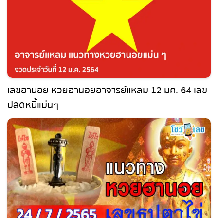
เลขฮานอย หวยฮานอยอาจารย์แหลม 12 มค. 64
เลขปลดหนี้แม่นๆ