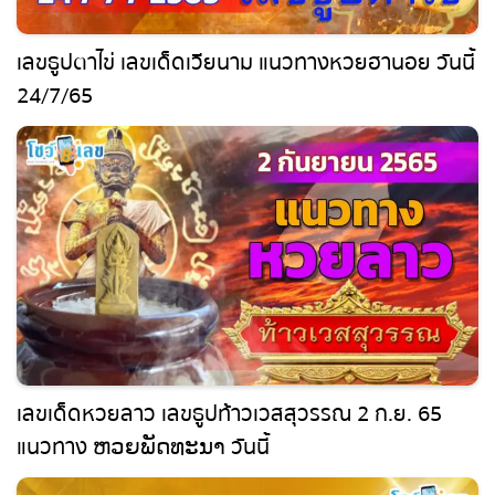
เลขธูปตาไข่ เลขเด็ดเวียนาม แนวทางหวยฮานอย วัน
นี้ 24/7/65
เลขเด็ดหวยลาว เลขธูปท้าวเวสสุวรรณ 2 ก.ย. 65
แนวทาง ຫວຍພັດທະນາ วันนี้