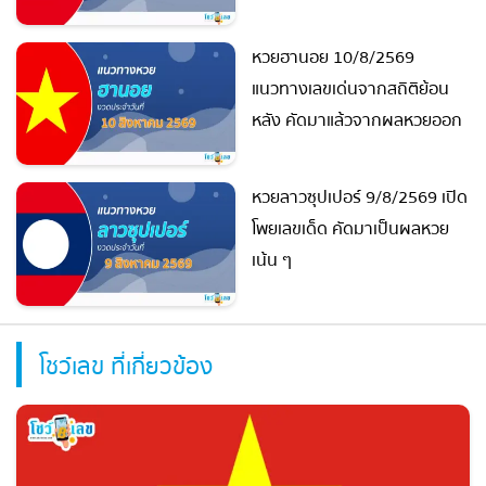
หวยฮานอย 10/8/2569
แนวทางเลขเด่นจากสถิติย้อน
หลัง คัดมาแล้วจากผลหวยออก
จริง
หวยลาวซุปเปอร์ 9/8/2569
เปิดโพยเลขเด็ด คัดมาเป็นผล
หวยเน้น ๆ
โชว์เลข ที่เกี่ยวข้อง