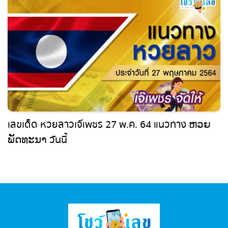
เลขเด็ด หวยลาวเจ๊เพชร 27 พ.ค. 64 แนวทาง ຫວຍ
ພັດທະນາ วันนี้