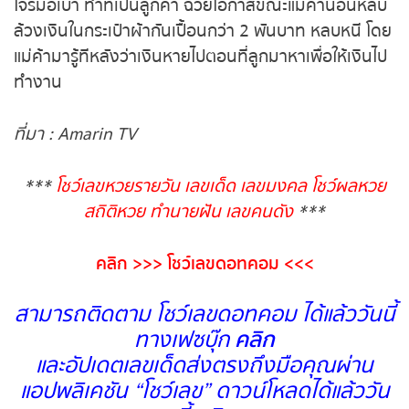
โจรมือเบา ทำทีเป็นลูกค้า ฉวยโอกาสขณะแม่ค้านอน
หลับ ล้วงเงินในกระเป๋าผ้ากันเปื้อนกว่า 2 พันบาท หลบ
หวยหุ้นรัสเซีย
หนี โดยแม่ค้ามารู้ทีหลังว่าเงินหายไปตอนที่ลูกมาหา
เพื่อให้เงินไปทำงาน
หวยหุ้นอินเดีย
ที่มา : Amarin TV
หวยหุ้นดาวโจนส์
***
โชว์เลขหวยรายวัน
เลขเด็ด เลขมงคล โชว์ผลหวย
สถิติหวย ทำนายฝัน
เลขคนดัง
***
คลิก >>>
โชว์เลขดอทคอม
<<<
สามารถติดตาม โชว์เลขดอทคอม ได้แล้ววัน
นี้ทางเฟซบุ๊ก
คลิก
และอัปเดตเลขเด็ดส่งตรงถึงมือคุณผ่าน
แอปพลิเคชัน “โชว์เลข” ดาวน์โหลดได้แล้ว