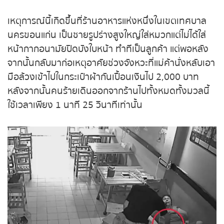
ถ่ายทอดสดหวยญีปุ่น
เหตุการณ์นี้เกิดขึ้นที่ร้านอาหารแห่งหนึ่งในเขตเทศบาล
ถ่ายทอดสดหวยไต้หวัน
นครขอนแก่น เป็นชายรูปร่างสูงใหญ่ใส่หมวกแต่ไม่ได้ใส่
หน้ากากอนามัยปิดบังใบหน้า ทำทีเป็นลูกค้า แต่พอหลัง
ถ่ายทอดสดหวยกัมพูชา GD
จากนั้นกลับมาก่อเหตุอาศัยช่วงจังหวะที่แม่ค้านั่งหลับ
เอามือล้วงเข้าไปในกระเป๋าผ้ากันเปื้อนเงินไป 2,000
หวยหุ้นสด
บาท หลังจากนั้นคนร้ายเดินออกจากร้านไปทั้งหมดทั้ง
มวลนี้ใช้เวลาเพียง 1 นาที 25 วินาทีเท่านั้น
หวยหุ้นไทย เย็น
หวยหุ้นเกาหลี
หวยหุ้นนิเคอิ เช้า
หวยหุ้นนิเคอิ บ่าย