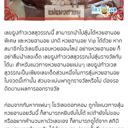
หวยหุ้นฮั่งเส็ง เช้า
หวยหุ้นฮั่งเส็ง บ่าย
หวยหุ้นจีน เช้า
เลขธูปท้าวเวสสุวรรณนี้ สามารถนำไปลุ้นได้หวย
ฮานอยพิเศษ และหวยฮานอย ปกติ หวยฮานอย Vip ได้
หวยหุ้นจีน บ่าย
ด้วย หากสมาชิกโชว์เลขชื่นชอบหวยออนไลน์ อย่าง
หวยฮานอย ก็อย่าลืมนำเลขเด็ด เลขธูปท้าวเวสสุวรรณ
หวยหุ้นไต้หวัน
ไปลุ้นรางวัลกันได้นะ สำหรับแนวทางหวยฮานอยแม่นๆ
เลขธูปท้าวเวสสุวรรณเป็นเพียงเลขเด็ดส่วนหนึ่งในการ
หวยหุ้นสิงคโปร์
ลุ้นหวยฮานอยในงวดนี้เท่านั้น ส่วนจะแม่นพาถูกรางวัล
หรือไม่ ต้องรอติดตามผลการออกรางวัล
หวยหุ้นอิยิป
ก่อนจากกันหากแฟนๆ โชว์เลขดอทคอม ถูกใจแนวทาง
หวยหุ้นเยอรมัน
ลุ้นหวยฮานอยวันนี้ ก็สามารถหยิบจับไปได้ แต่ถ้ายังไม่
ชอบ หรืออยากคำนวนหาตัวเลขเอง ก็สามารถดูได้จาก
หวยหุ้นอังกฤษ