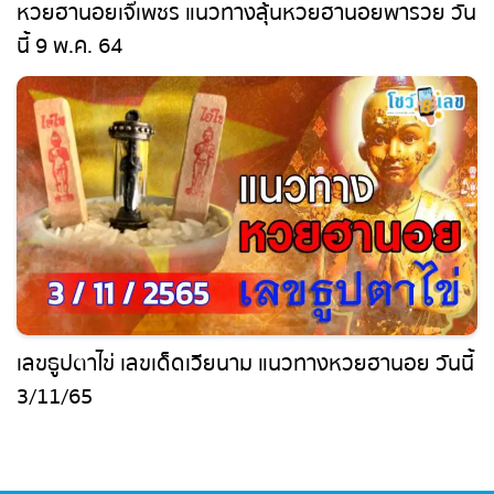
เลขธูปตาไข่ เลขเด็ดเวียนาม แนวทางหวยฮานอย วัน
นี้ 3/11/65