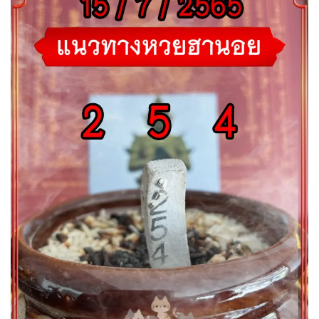
ถ่ายทอดสดหวยญีปุ่น
ถ่ายทอดสดหวยไต้หวัน
ถ่ายทอดสดหวยกัมพูชา GD
หวยหุ้นสด
หวยหุ้นไทย เย็น
หวยหุ้นเกาหลี
หวยหุ้นนิเคอิ เช้า
หวยหุ้นนิเคอิ บ่าย