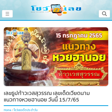
×
☰
หน้าหลัก
โชว์เลขเด็ดประจำวัน
โชว์เลขหวยดัง
โชว์ผลหวย
เลขทำนายฝัน
เลขธูปท้าวเวสสุวรรณ เลขเด็ดเวียดนาม
โชว์สถิติหวย
แนวทางหวยฮานอย วันนี้ 15/7/65
หวยสด
Home
โชว์เลขเด็ดประจำวัน