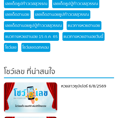
เลขเด็ดธูปท้าวเวสสุวรรณ
เลขเด็ดธูปปู่ท้าวเวสสุวรรณ
เลขเด็ดฮานอย
เลขเด็ดฮานอยธูปท้าวเวสสุวรรณ
เลขเด็ดฮานอยธูปปู่ท้าวเวสสุวรรณ
แนวทางหวยฮานอย
แนวทางหวยฮานอย 15 ก.ค. 65
แนวทางหวยฮานอยวันนี้
โชว์เลข
โชว์เลขดอทคอม
โชว์เลข ที่น่าสนใจ
หวยลาวซุปเปอร์ 6/8/2569