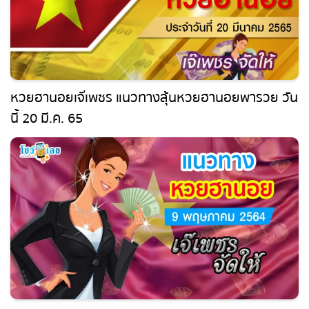
หวยฮานอยเจ๊เพชร แนวทางลุ้นหวยฮานอยพารวย
วันนี้ 20 มี.ค. 65
หวยฮานอยเจ๊เพชร แนวทางลุ้นหวยฮานอยพารวย
วันนี้ 9 พ.ค. 64