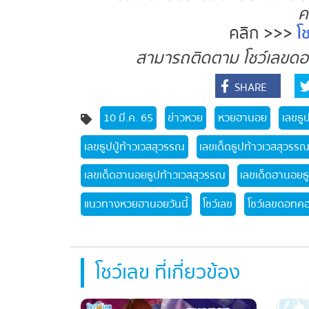
คน
คลิก
>>>
โช
สามารถติดตาม โชว์เลขดอทค
SHARE
10 มี.ค. 65
ข่าวหวย
หวยฮานอย
เลขธูป
เลขธูปปู่ท้าวเวสสุวรรณ
เลขเด็ดธูปท้าวเวสสุวรรณ
เลขเด็ดฮานอยธูปท้าวเวสสุวรรณ
เลขเด็ดฮานอยธูป
แนวทางหวยฮานอยวันนี้
โชว์เลข
โชว์เลขดอทคอ
โชว์เลข ที่เกี่ยวข้อง