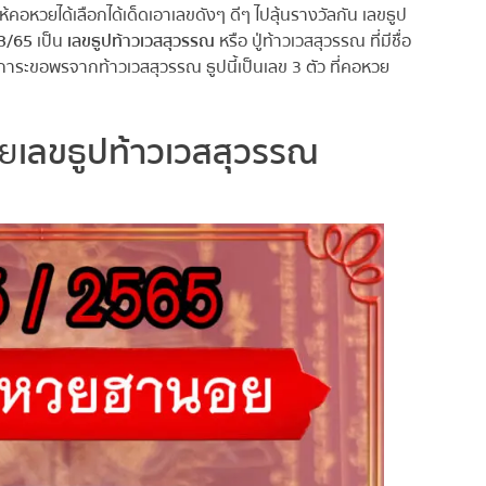
วยได้เลือกได้เด็ดเอาเลขดังๆ ดีๆ ไปลุ้นรางวัลกัน เลขธูป
/65
เป็น
เลขธูปท้าวเวสสุวรรณ
หรือ ปู่ท้าวเวสสุวรรณ ที่มีชื่อ
าระขอพรจากท้าวเวสสุวรรณ ธูปนี้เป็นเลข 3 ตัว ที่คอหวย
ย
เลขธูปท้าวเวสสุวรรณ