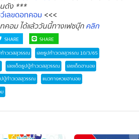
ดัง ***
ว์เลขดอทคอม
<<<
อม ได้แล้ววันนี้ทางเฟซบุ๊ก
คลิก
SHARE
SHARE
ท้าวเวสสุวรรณ
เลขธูปท้าวเวสสุวรรณ 10/3/65
เลขเด็ดธูปปู่ท้าวเวสสุวรรณ
เลขเด็ดฮานอย
ปู่ท้าวเวสสุวรรณ
แนวทางหวยฮานอย
ม