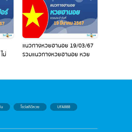
แนวทางหวยฮานอย 19/03/67
ม่
รวมแนวทางหวยฮานอย หวย
้ คอ
ออนไลน์ แม่นๆ งวดใหม่ล่าสุด
เลขเด็ด เข้าทุกงวด
น
โชว์สถิติหวย
UFA888