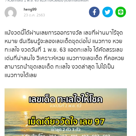
หวยทะเลใจ 1 พ.ย. 63 แนวทางหวยแม่นๆโดยทะเลใจให้โชค
ถ่ายทอดสดหวยรัฐบาลไทย
heng99
23 ต.ค. 2563
ถ่ายทอดสดหวยออมสิน
แม้งวดนี้ได้ผ่านเลยการออกรางวัล เลขที่ผ่านมาไร้จุด
หมาย ฉันเรียนรู้จะลองเลขเด็ดชุดต่อไป แนวทาง หวย
ถ่ายทอดสดหวยธกส.
ทะเลใจ งวดวันที่ 1 พ.ย. 63 แอดทะเลใจ ได้คัดสรรเลข
เด่นที่น่าสนใจ วิเคราะห์หวย แนวทางเลขเด็ด ที่คอหวย
ถ่ายทอดสดหวยลาว
สามารถนำชุดเลขเด็ด ทะเลใจ งวดล่าสุด ไปใช้เป็น
แนวทางได้เลย
ถ่ายทอดสดหวยลาว ซุปเปอร์
ถ่ายทอดสดหวยฮานอย
ถ่ายทอดสดหวยฮานอยพิเศษ
ถ่ายทอดสดหวยมาเลย์