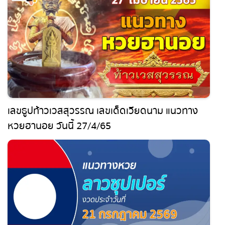
เลขธูปท้าวเวสสุวรรณ เลขเด็ดเวียดนาม แนวทาง
หวยฮานอย วันนี้ 27/4/65