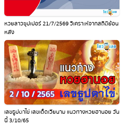
หวยลาวซุปเปอร์ 21/7/2569 วิเคราะห์จากสถิติย้อน
หลัง
เลขธูปตาไข่ เลขเด็ดเวียนาม แนวทางหวยฮานอย วัน
นี้ 3/10/65