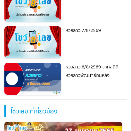
หวยลาว 7/8/2569
หวยลาว 6/8/2569 จากสถิติ
หวยลาวพัฒนาย้อนหลัง
โชว์เลข ที่เกี่ยวข้อง