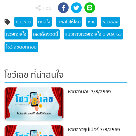
แชร์
ข่าวหวย
ทะเลใจ
ทะเลใจให้โชค
หวย
หวยซอง
หวยทะเลใจ
เลขเด็ดงวดนี้
แนวทางหวยทะเลใจ 1 พ.ย. 63
โชว์เลขดอทคอม
โชว์เลข ที่น่าสนใจ
หวยฮานอย 7/8/2569
หวยลาวซุปเปอร์ 7/8/2569