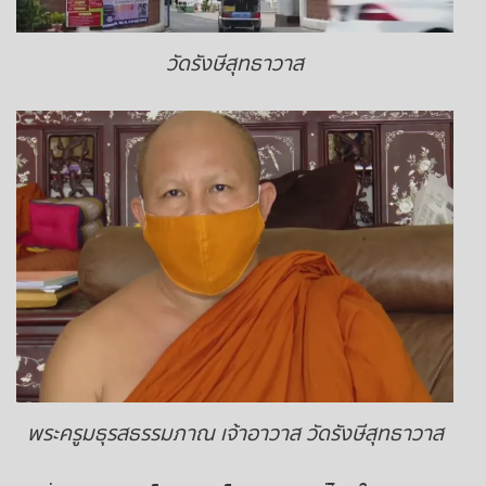
ถ่ายทอดสดหวยญีปุ่น
วัดรังษีสุทธาวาส
ถ่ายทอดสดหวยไต้หวัน
ถ่ายทอดสดหวยกัมพูชา GD
หวยหุ้นสด
หวยหุ้นไทย เย็น
หวยหุ้นเกาหลี
หวยหุ้นนิเคอิ เช้า
หวยหุ้นนิเคอิ บ่าย
พระครูมธุรสธรรมภาณ เจ้าอาวาส วัดรังษีสุทธาวาส