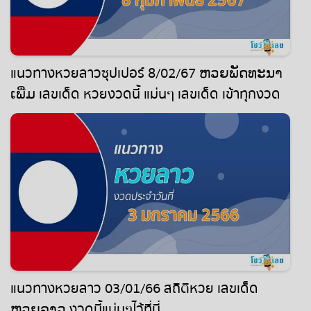
แนวทางหวยลาวซุปเปอร์ 8/02/67 ຫວຍພັດທະນາ
ເພີ່ມ เลขเด็ด หวยงวดนี้ แม่นๆ เลขเด็ด เข้าทุกงวด
แนวทางหวยลาว 03/01/66 สถิติหวย เลขเด็ด
ຫວຍລາວ งวดนี้แม่นๆไว้ที่นี่