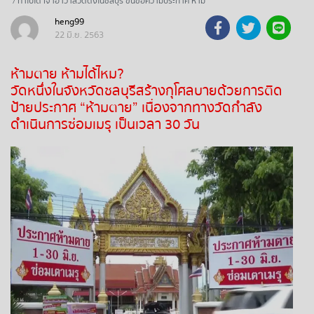
ทำไปได้ เจ้าอาวาสวัดดังในชลบุรี ขึ้นข้อความประกาศ ห้าม
ตาย 30 วัน
ถ่ายทอดสดหวยรัฐบาลไทย
heng99
22 มิ.ย. 2563
ถ่ายทอดสดหวยออมสิน
ห้ามตาย ห้ามได้ไหม?
วัดหนึ่งในจังหวัดชลบุรีสร้างกุโศลบายด้วยการติด
ถ่ายทอดสดหวยธกส.
ป้ายประกาศ “ห้ามตาย” เนื่องจากทางวัดกำลัง
ดำเนินการซ่อมเมรุ เป็นเวลา 30 วัน
ถ่ายทอดสดหวยลาว
ถ่ายทอดสดหวยลาว ซุปเปอร์
ถ่ายทอดสดหวยฮานอย
ถ่ายทอดสดหวยฮานอยพิเศษ
ถ่ายทอดสดหวยมาเลย์