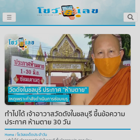
×
☰
หน้าหลัก
โชว์เลขเด็ดประจำวัน
โชว์เลขหวยดัง
โชว์ผลหวย
เลขทำนายฝัน
ทำไปได้ เจ้าอาวาสวัดดังในชลบุรี ขึ้นข้อความ
โชว์สถิติหวย
ประกาศ ห้ามตาย 30 วัน
หวยสด
Home
โชว์เลขเด็ดประจำวัน