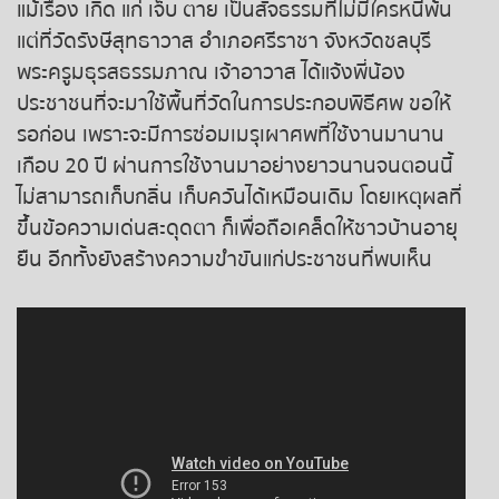
หวยหุ้นฮั่งเส็ง เช้า
แม้เรื่อง เกิด แก่ เจ็บ ตาย เป็นสัจธรรมที่ไม่มีใครหนีพ้น
แต่ที่วัดรังษีสุทธาวาส อำเภอศรีราชา จังหวัดชลบุรี
หวยหุ้นฮั่งเส็ง บ่าย
พระครูมธุรสธรรมภาณ เจ้าอาวาส ได้แจ้งพี่น้อง
ประชาชนที่จะมาใช้พื้นที่วัดในการประกอบพิธีศพ ขอให้
หวยหุ้นจีน เช้า
รอก่อน เพราะจะมีการซ่อมเมรุเผาศพที่ใช้งานมานาน
เกือบ 20 ปี ผ่านการใช้งานมาอย่างยาวนานจนตอนนี้
หวยหุ้นจีน บ่าย
ไม่สามารถเก็บกลิ่น เก็บควันได้เหมือนเดิม โดยเหตุผลที่
ขึ้นข้อความเด่นสะดุดตา ก็เพื่อถือเคล็ดให้ชาวบ้านอายุ
หวยหุ้นไต้หวัน
ยืน อีกทั้งยังสร้างความขำขันแก่ประชาชนที่พบเห็น
หวยหุ้นสิงคโปร์
หวยหุ้นอิยิป
หวยหุ้นเยอรมัน
หวยหุ้นอังกฤษ