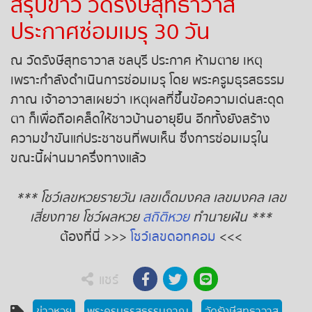
สรุปข่าว วัดรังษีสุทธาวาส
ประกาศซ่อมเมรุ 30 วัน
ณ วัดรังษีสุทธาวาส ชลบุรี ประกาศ ห้ามตาย เหตุ
เพราะกำลังดำเนินการซ่อมเมรุ โดย พระครูมธุรสธรรม
ภาณ เจ้าอาวาสเผยว่า เหตุผลที่ขึ้นข้อความเด่นสะดุด
ตา ก็เพื่อถือเคล็ดให้ชาวบ้านอายุยืน อีกทั้งยังสร้าง
ความขำขันแก่ประชาชนที่พบเห็น ซึ่งการซ่อมเมรุใน
ขณะนี้ผ่านมาครึ่งทางแล้ว
*** โชว์เลขหวยรายวัน เลขเด็ดมงคล เลขมงคล เลข
เสี่ยงทาย โชว์ผลหวย
สถิติหวย
ทำนายฝัน ***
ต้องที่นี่ >>>
โชว์เลขดอทคอม
<<<
แชร์
ข่าวหวย
พระครูมธุรสธรรมภาณ
วัดรังษีสุทธาวาส