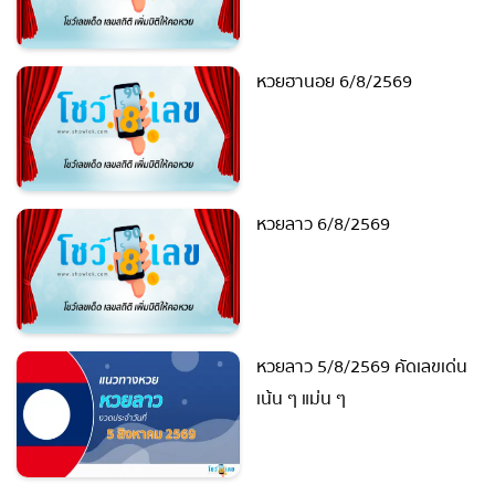
หวยลาวซุปเปอร์ 6/8/2569
หวยฮานอย 6/8/2569
หวยลาว 6/8/2569
หวยลาว 5/8/2569 คัดเลขเด่น
เน้น ๆ แม่น ๆ