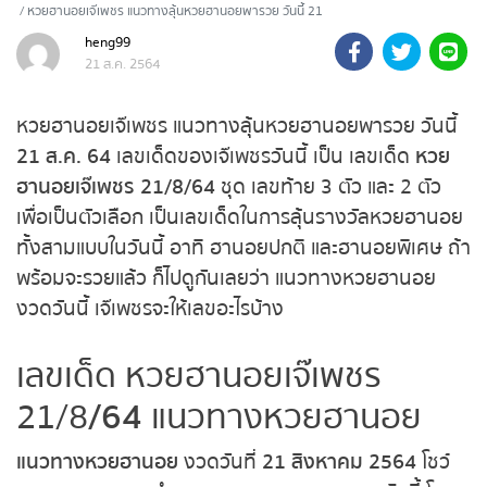
หวยฮานอยเจ๊เพชร แนวทางลุ้นหวยฮานอยพารวย วันนี้ 21
ส.ค. 64
ถ่ายทอดสดหวยรัฐบาลไทย
heng99
21 ส.ค. 2564
ถ่ายทอดสดหวยออมสิน
หวยฮานอยเจ๊เพชร แนวทางลุ้นหวยฮานอยพารวย วัน
นี้
21 ส.ค. 64
เลขเด็ดของเจ๊เพชรวันนี้ เป็น เลขเด็ด
ถ่ายทอดสดหวยธกส.
หวยฮานอยเจ๊เพชร 21/8/64
ชุด เลขท้าย 3 ตัว และ 2
ตัว เพื่อเป็นตัวเลือก เป็นเลขเด็ดในการลุ้นรางวัลหวย
ถ่ายทอดสดหวยลาว
ฮานอยทั้งสามแบบในวันนี้ อาทิ ฮานอยปกติ และ
ฮานอยพิเศษ ถ้าพร้อมจะรวยแล้ว ก็ไปดูกันเลยว่า
ถ่ายทอดสดหวยลาว ซุปเปอร์
แนวทางหวยฮานอย งวดวันนี้ เจ๊เพชรจะให้เลขอะไรบ้าง
ถ่ายทอดสดหวยฮานอย
เลขเด็ด หวยฮานอยเจ๊เพชร
ถ่ายทอดสดหวยฮานอยพิเศษ
21/8
/64
แนวทางหวยฮานอย
ถ่ายทอดสดหวยมาเลย์
แนวทางหวยฮานอย
งวดวันที่
21 สิงหาคม 2564
โชว์
เลขดอทคอม ขอนำเสนอ
แนวทางหวยฮานอยวันนี้