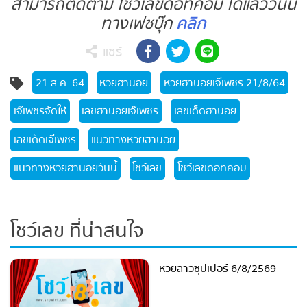
สามารถติดตาม โชว์เลขดอทคอม ได้แล้ววัน
นี้ทางเฟซบุ๊ก
คลิก
แชร์
21 ส.ค. 64
หวยฮานอย
หวยฮานอยเจ๊เพชร 21/8/64
เจ๊เพชรจัดให้
เลขฮานอยเจ๊เพชร
เลขเด็ดฮานอย
เลขเด็ดเจ๊เพชร
แนวทางหวยฮานอย
แนวทางหวยฮานอยวันนี้
โชว์เลข
โชว์เลขดอทคอม
โชว์เลข ที่น่าสนใจ