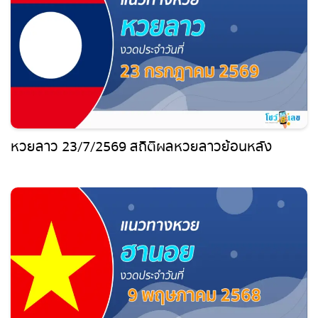
หวยลาว 23/7/2569 สถิติผลหวยลาวย้อนหลัง