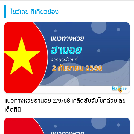
โชว์เลข ที่เกี่ยวข้อง
แนวทางหวยฮานอย 2/9/68 เคล็ดลับจับโชคด้วย
เลขเด็ดที่นี่