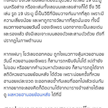
ประตูบนหรือล่าง หรือจะเล่นทั้งเลขบนและเลขล่างก็ได้
ซึ่ง วิธีเล่น รูด 19 ประตู นี้เป็นวิธีที่นิยมวางกันมาก
ที่สุด เพราะมีความเสี่ยงน้อย และพาถูกรางวัลมากที่สุด
นั่นเอง ทั้งนี้
แนวทางฮานอยวันนี้
ของเจ๊เพชร
นอกจากจะเป็นเลขเด่น และรองแล้ว ยังมีเลขเจาะแบบ
สองตัวและสามตัวด้วย ดังที่ปรากฏในภาพด้านบน
หากแฟนๆ โชว์เลขดอทคอม ถูกใจแนวทางลุ้นหวย
ฮานอยวันนี้ หวยฮานอยเจ๊เพชร ก็สามารถหยิบจับไปได้
แต่ถ้ายังไม่ชอบ หรืออยากคำนวนหาตัวเลขเอง ก็
สามารถดูได้จาก สถิติหวยฮานอยย้อนหลัง ได้ด้วย
เพราะบ่อยครั้งที่หวยฮานอยแต่ละงวด จะออกเลขซ้ำกับ
เลขที่ออกไปแล้วเช่นกัน หากอยากจะลองคิดก็ติดตาม
ได้จากตารางข้างล่างได้เลย ดู
ผลหวยฮานอยย้อนหลัง
ได้ที่นี่