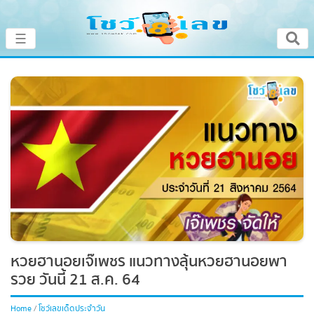
×
☰
หน้าหลัก
โชว์เลขเด็ดประจำวัน
โชว์เลขหวยดัง
โชว์ผลหวย
เลขทำนายฝัน
หวยฮานอยเจ๊เพชร แนวทางลุ้นหวยฮานอยพา
โชว์สถิติหวย
รวย วันนี้ 21 ส.ค. 64
หวยสด
Home
โชว์เลขเด็ดประจำวัน