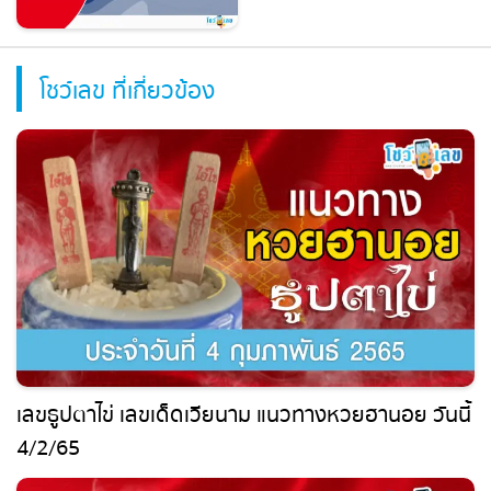
โชว์เลข ที่เกี่ยวข้อง
เลขธูปตาไข่ เลขเด็ดเวียนาม แนวทางหวยฮานอย วัน
นี้ 4/2/65