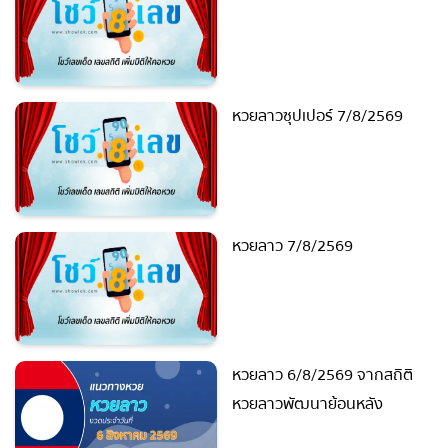
หวยฮานอย 7/8/2569
หวยลาวซุปเปอร์ 7/8/2569
หวยลาว 7/8/2569
หวยลาว 6/8/2569 จากสถิติ
หวยลาวพัฒนาย้อนหลัง