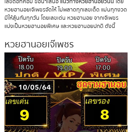
ถ่ายทอดสดหวยญีปุ่น
โดย หวยฮานอยเจ๊เพชรจัดให้ ไม่พลาดทุกเลขเด็ด แม่น
ทุกงวด มีให้ลุ้นกันทุกวัน โดยเลขเด่น หวยฮานอย จาก
ถ่ายทอดสดหวยไต้หวัน
เจ๊เพชร แบ่งเป็นหวยฮานอยพิเศษ และหวยฮานอยปกติ
ดังนี้
ถ่ายทอดสดหวยกัมพูชา GD
หวยฮานอยเจ๊เพชร
หวยหุ้นสด
หวยหุ้นไทย เย็น
หวยหุ้นเกาหลี
หวยหุ้นนิเคอิ เช้า
หวยหุ้นนิเคอิ บ่าย