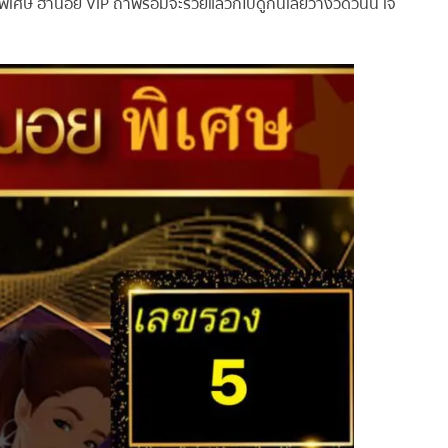
ศษ ฮานอย VIP ถ้าพร้อมจะรวยแล้วก็ไปดูกันเลยว่างวดวันนี้ เจ๊