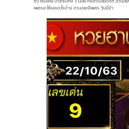
ตัว เช่นเคย มาครบทั้ง 3 นอย ทั้งฮานอยปกติ ฮานอยพิเ
เพชรจะให้เลขอะไรบ้าง ฮานอยเจ๊เพชร วันนี้จ้า