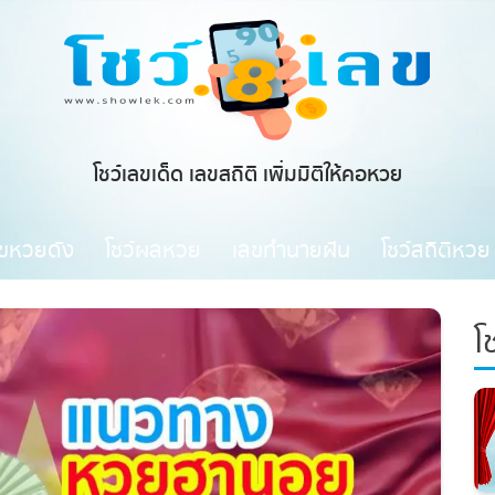
โชว์เลขเด็ด เลขสถิติ เพิ่มมิติให้คอหวย
ขหวยดัง
โชว์ผลหวย
เลขทำนายฝัน
โชว์สถิติหวย
โช