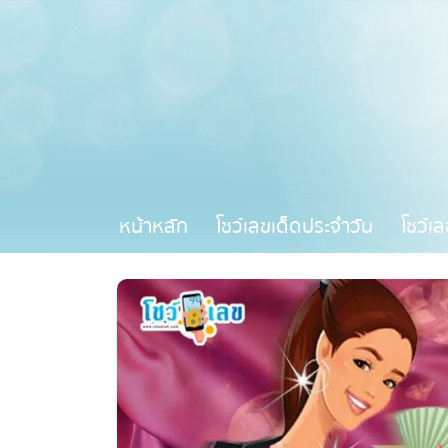
หน้าหลัก
โชว์เลขเด็ดประจำวัน
โชว์เล