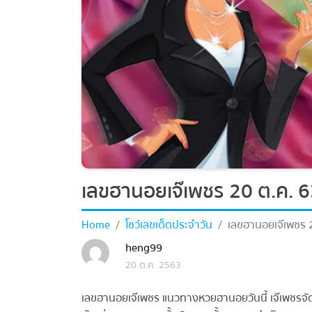
เลขฮานอยเจ๊เพชร 20 ต.ค. 6
Home
โชว์เลขเด็ดประจำวัน
เลขฮานอยเจ๊เพชร 2
heng99
20 ต.ค. 2563
เลขฮานอยเจ๊เพชร แนวทางหวยฮานอยวันนี้ เจ๊เพชรจัดเล