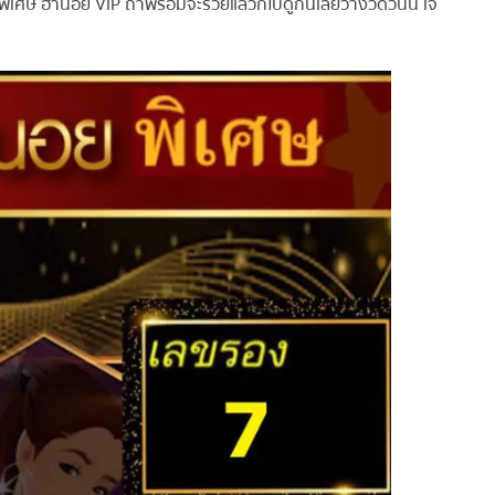
ศษ ฮานอย VIP ถ้าพร้อมจะรวยแล้วก็ไปดูกันเลยว่างวดวันนี้ เจ๊