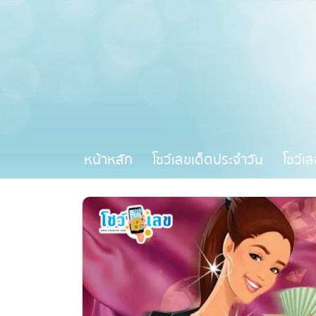
หน้าหลัก
โชว์เลขเด็ดประจำวัน
โชว์เล