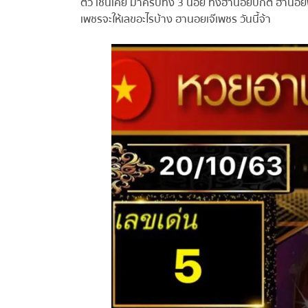
ตัว เช่นเคย มาครบทั้ง 3 นอย ทั้งฮานอยปกติ ฮานอยพิเ
เพชรจะให้เลขอะไรบ้าง ฮานอยเจ๊เพชร วันนี้จ้า