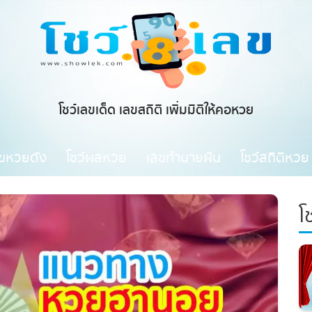
โชว์เลขเด็ด เลขสถิติ เพิ่มมิติให้คอหวย
ขหวยดัง
โชว์ผลหวย
เลขทำนายฝัน
โชว์สถิติหวย
โช