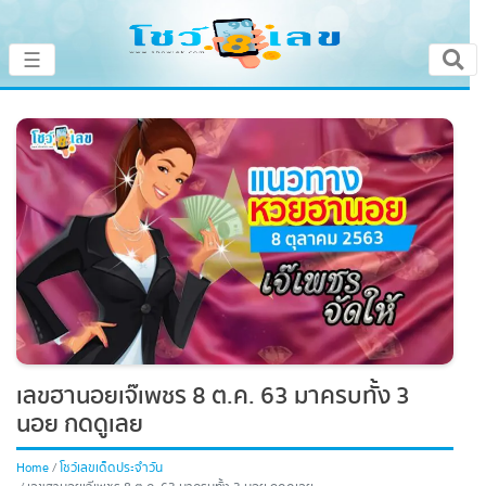
×
☰
หน้าหลัก
โชว์เลขเด็ดประจำวัน
โชว์เลขหวยดัง
โชว์ผลหวย
เลขทำนายฝัน
เลขฮานอยเจ๊เพชร 8 ต.ค. 63 มาครบทั้ง 3
โชว์สถิติหวย
นอย กดดูเลย
หวยสด
Home
โชว์เลขเด็ดประจำวัน