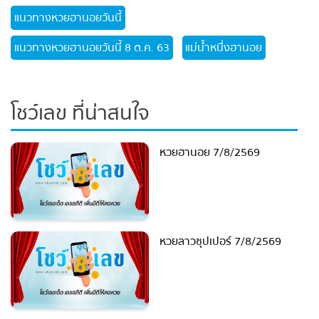
แนวทางหวยฮานอยวันนี้
แนวทางหวยฮานอยวันนี้ 8 ต.ค. 63
แม่น้ำหนึ่งฮานอย
โชว์เลข ที่น่าสนใจ
หวยฮานอย 7/8/2569
หวยลาวซุปเปอร์ 7/8/2569