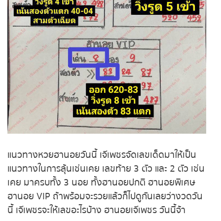
ถ่ายทอดสดหวยญีปุ่น
ถ่ายทอดสดหวยไต้หวัน
ถ่ายทอดสดหวยกัมพูชา GD
หวยหุ้นสด
หวยหุ้นไทย เย็น
หวยหุ้นเกาหลี
แนวทางหวยฮานอยวันนี้ เจ๊เพชรจัดเลขเด็ดมาให้เป็น
แนวทางในการลุ้นเช่นเคย เลขท้าย 3 ตัว และ 2 ตัว เช่น
หวยหุ้นนิเคอิ เช้า
เคย มาครบทั้ง 3 นอย ทั้งฮานอยปกติ ฮานอยพิเศษ
หวยหุ้นนิเคอิ บ่าย
ฮานอย VIP ถ้าพร้อมจะรวยแล้วก็ไปดูกันเลยว่างวดวัน
นี้ เจ๊เพชรจะให้เลขอะไรบ้าง ฮานอยเจ๊เพชร วันนี้จ้า