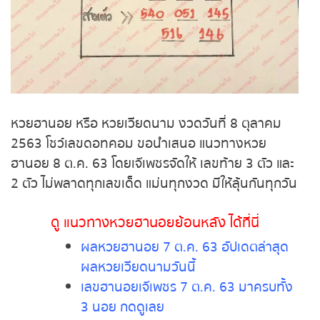
หวยหุ้นรัสเซีย
หวยหุ้นอินเดีย
หวยหุ้นดาวโจนส์
หวยฮานอย หรือ หวยเวียดนาม งวดวันที่ 8 ตุลาคม
2563 โชว์เลขดอทคอม ขอนำเสนอ แนวทางหวย
ฮานอย 8 ต.ค. 63 โดยเจ๊เพชรจัดให้ เลขท้าย 3 ตัว และ
2 ตัว ไม่พลาดทุกเลขเด็ด แม่นทุกงวด มีให้ลุ้นกันทุกวัน
ดู
แนวทางหวยฮานอยย้อนหลัง
ได้ที่นี่
ผลหวยฮานอย 7 ต.ค. 63 อัปเดตล่าสุด
ผลหวยเวียดนามวันนี้
เลขฮานอยเจ๊เพชร 7 ต.ค. 63 มาครบทั้ง
3 นอย กดดูเลย