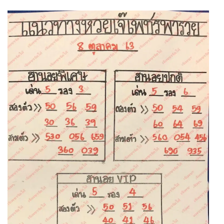
หวยหุ้นฮั่งเส็ง เช้า
หวยหุ้นฮั่งเส็ง บ่าย
หวยหุ้นจีน เช้า
หวยหุ้นจีน บ่าย
หวยหุ้นไต้หวัน
หวยหุ้นสิงคโปร์
หวยหุ้นอิยิป
หวยหุ้นเยอรมัน
หวยหุ้นอังกฤษ