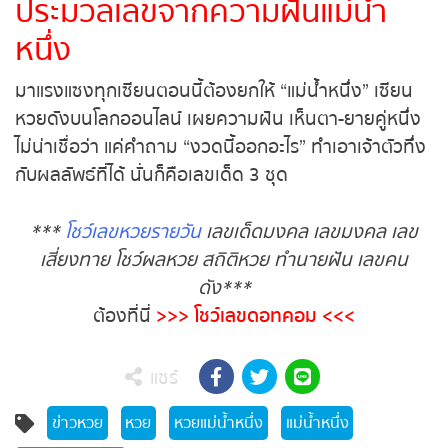
หนึ่ง
หวยหุ้นรัสเซีย
มาแรงแซงทุกเซียนตอนนี้ต้องยกให้ “แม่น้ำหนึ่ง” เซียน
หวยดังบนโลกออนไลน์ เผยความฝัน เห็นตา-ยายคู่
หวยหุ้นอินเดีย
หนึ่ง ไม่น่าเชื่อว่า แค่คำถาม “งวดนี้ออกอะไร” ทำเอา
เจ้าตัวทึ่งกับผลลัพธ์ที่ได้ นั่นก็คือเลขเด็ด 3 ชุด
หวยหุ้นดาวโจนส์
***
โชว์เลขหวยรายวัน
เลขเด็ดมงคล เลขมงคล เลข
เสี่ยงทาย โชว์ผลหวย สถิติหวย ทำนายฝัน เลขคน
ดัง***
ต้องที่นี่
>>>
โชว์เลขดอทคอม
<<<
แชร์
ข่าวหวย
หวย
หวยแม่น้ำหนึ่ง
แม่น้ำหนึ่ง
โชว์เลขดอทคอม