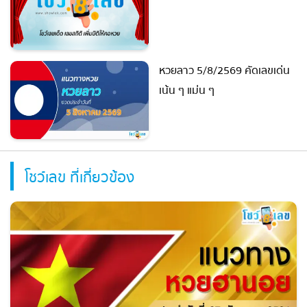
หวยลาว 5/8/2569 คัดเลขเด่น
เน้น ๆ แม่น ๆ
โชว์เลข ที่เกี่ยวข้อง