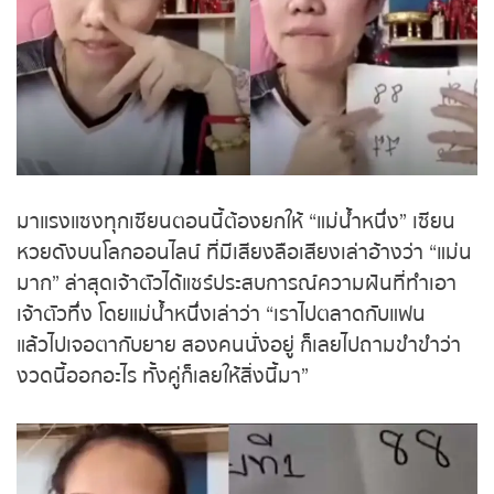
ถ่ายทอดสดหวยญีปุ่น
ถ่ายทอดสดหวยไต้หวัน
ถ่ายทอดสดหวยกัมพูชา GD
หวยหุ้นสด
มาแรงแซงทุกเซียนตอนนี้ต้องยกให้ “แม่น้ำหนึ่ง” เซียน
หวยดังบนโลกออนไลน์ ที่มีเสียงลือเสียงเล่าอ้างว่า
หวยหุ้นไทย เย็น
“แม่นมาก” ล่าสุดเจ้าตัวได้แชร์ประสบการณ์ความฝันที่
ทำเอาเจ้าตัวทึ่ง โดยแม่น้ำหนึ่งเล่าว่า “เราไปตลาดกับ
หวยหุ้นเกาหลี
แฟน แล้วไปเจอตากับยาย สองคนนั่งอยู่ ก็เลยไปถามขำ
ขำว่า งวดนี้ออกอะไร ทั้งคู่ก็เลยให้สิ่งนี้มา”
หวยหุ้นนิเคอิ เช้า
หวยหุ้นนิเคอิ บ่าย